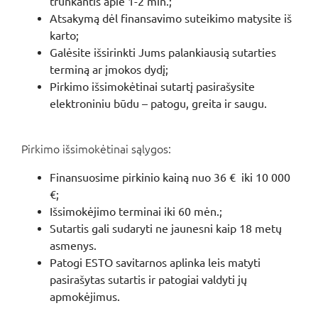
trunkantis apie 1-2 min.;
Atsakymą dėl finansavimo suteikimo matysite iš
karto;
Galėsite išsirinkti Jums palankiausią sutarties
terminą ar įmokos dydį;
Pirkimo išsimokėtinai sutartį pasirašysite
elektroniniu būdu – patogu, greita ir saugu.
Pirkimo išsimokėtinai sąlygos:
Finansuosime pirkinio kainą nuo 36 € iki 10 000
€;
Išsimokėjimo terminai iki 60 mėn.;
Sutartis gali sudaryti ne jaunesni kaip 18 metų
asmenys.
Patogi ESTO savitarnos aplinka leis matyti
pasirašytas sutartis ir patogiai valdyti jų
apmokėjimus.