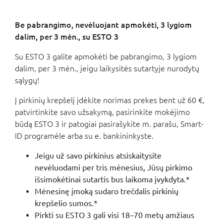
Be pabrangimo, nevėluojant apmokėti, 3 lygiom
dalim, per 3 mėn., su ESTO 3
Su ESTO 3 galite apmokėti be pabrangimo, 3 lygiom
dalim, per 3 mėn., jeigu laikysitės sutartyje nurodytų
sąlygų!
Į pirkinių krepšelį įdėkite norimas prekes bent už 60 €,
patvirtinkite savo užsakymą, pasirinkite mokėjimo
būdą ESTO 3 ir patogiai pasirašykite m. parašu, Smart-
ID programėle arba su e. bankininkyste.
Jeigu už savo pirkinius atsiskaitysite
nevėluodami per tris mėnesius, Jūsų pirkimo
išsimokėtinai sutartis bus laikoma įvykdyta.*
Mėnesinę įmoką sudaro trečdalis pirkinių
krepšelio sumos.*
Pirkti su ESTO 3 gali visi 18–70 metų amžiaus