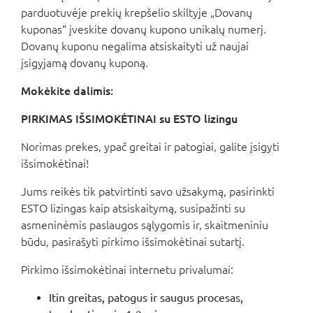
parduotuvėje prekių krepšelio skiltyje „Dovanų
kuponas“ įveskite dovanų kupono unikalų numerį.
Dovanų kuponu negalima atsiskaityti už naujai
įsigyjamą dovanų kuponą.
Mokėkite dalimis:
PIRKIMAS IŠSIMOKĖTINAI su ESTO lizingu
Norimas prekes, ypač greitai ir patogiai, galite įsigyti
išsimokėtinai!
Jums reikės tik patvirtinti savo užsakymą, pasirinkti
ESTO lizingas kaip atsiskaitymą, susipažinti su
asmeninėmis paslaugos sąlygomis ir, skaitmeniniu
būdu, pasirašyti pirkimo išsimokėtinai sutartį.
Pirkimo išsimokėtinai internetu privalumai:
Itin greitas, patogus ir saugus procesas,