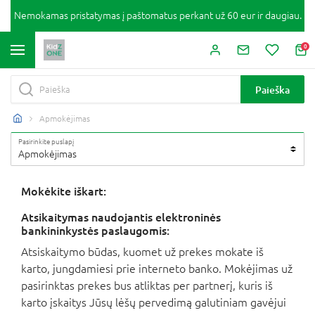
Nemokamas pristatymas į paštomatus perkant už 60 eur ir daugiau.
0
Paieška
Apmokėjimas
Pasirinkite puslapį
Apmokėjimas
Mokėkite iškart:
Atsikaitymas naudojantis elektroninės
bankininkystės paslaugomis:
Atsiskaitymo būdas, kuomet už prekes mokate iš
karto, jungdamiesi prie interneto banko. Mokėjimas už
pasirinktas prekes bus atliktas per partnerį, kuris iš
karto įskaitys Jūsų lėšų pervedimą galutiniam gavėjui