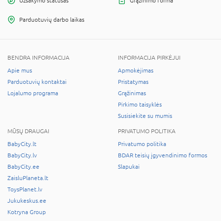
Užsakymo statusas
Grąžinimo forma
Parduotuvių darbo laikas
BENDRA INFORMACIJA
INFORMACIJA PIRKĖJUI
Apie mus
Apmokėjimas
Parduotuvių kontaktai
Pristatymas
Lojalumo programa
Grąžinimas
Pirkimo taisyklės
Susisiekite su mumis
MŪSŲ DRAUGAI
PRIVATUMO POLITIKA
BabyCity.lt
Privatumo politika
BabyCity.lv
BDAR teisių įgyvendinimo formos
BabyCity.ee
Slapukai
ZaisluPlaneta.lt
ToysPlanet.lv
Jukukeskus.ee
Kotryna Group