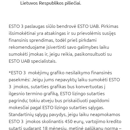
Lietuvos Respublikos piliečiai.
ESTO 3 paslaugas siūlo bendrovė ESTO UAB. Pirkimas
išsimokėtinai yra atsakingas ir su prievolėmis susijęs
finansinis sprendimas, todėl prieš pirkdami
rekomenduojame įsivertinti savo galimybes laiku
sumokėti įmokas ir, jeigu reikia, pasikonsultuoti su
ESTO UAB specialistais.
*ESTO 3 mokėjimų grafiko nesilaikymo finansinės
pasekmės: Jeigu jums nepavyktų laiku sumokėti ESTO
3 įmokos, sutarties grafikas bus konvertuotas į
ilgesnio termino grafiką, ESTO lizingo sutarties
pagrindu; tokiu atveju bus priskaičiuoti papildomi
mokesčiai pagal ESTO lizingo sutarties sąlygas.
Standartinių sąlygų pavydys, jeigu laiku neapmokamos
ESTO 3 įmokos skolinantis 450 eurų, vartojimo kredito
sutartį sudarant 18 mėnesių, metinė palūkanų norma –