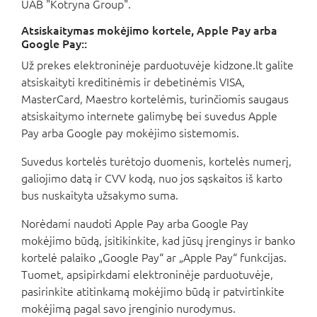
UAB "Kotryna Group".
Atsiskaitymas mokėjimo kortele, Apple Pay arba
Google Pay::
Už prekes elektroninėje parduotuvėje kidzone.lt galite
atsiskaityti kreditinėmis ir debetinėmis VISA,
MasterCard, Maestro kortelėmis, turinčiomis saugaus
atsiskaitymo internete galimybę bei suvedus Apple
Pay arba Google pay mokėjimo sistemomis.
Suvedus kortelės turėtojo duomenis, kortelės numerį,
galiojimo datą ir CVV kodą, nuo jos sąskaitos iš karto
bus nuskaityta užsakymo suma.
Norėdami naudoti Apple Pay arba Google Pay
mokėjimo būdą, įsitikinkite, kad jūsų įrenginys ir banko
kortelė palaiko „Google Pay“ ar „Apple Pay“ funkcijas.
Tuomet, apsipirkdami elektroninėje parduotuvėje,
pasirinkite atitinkamą mokėjimo būdą ir patvirtinkite
mokėjimą pagal savo įrenginio nurodymus.