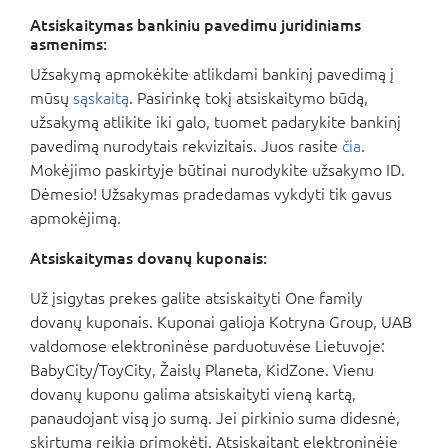
Atsiskaitymas bankiniu pavedimu juridiniams
asmenims:
Užsakymą apmokėkite atlikdami bankinį pavedimą į
mūsų
sąskaitą
. Pasirinkę tokį atsiskaitymo būdą,
užsakymą atlikite iki galo, tuomet padarykite bankinį
pavedimą nurodytais rekvizitais. Juos rasite
čia
.
Mokėjimo paskirtyje būtinai nurodykite užsakymo ID.
Dėmesio! Užsakymas pradedamas vykdyti tik gavus
apmokėjimą.
Atsiskaitymas dovanų kuponais:
Už įsigytas prekes galite atsiskaityti One family
dovanų kuponais. Kuponai galioja Kotryna Group, UAB
valdomose elektroninėse parduotuvėse Lietuvoje:
BabyCity/ToyCity, Žaislų Planeta, KidZone. Vienu
dovanų kuponu galima atsiskaityti vieną kartą,
panaudojant visą jo sumą. Jei pirkinio suma didesnė,
skirtumą reikia primokėti. Atsiskaitant elektroninėje