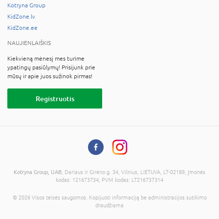
nuolaidomis! Spalvingi, kokybiški ir žaismingi drabužiai
Kotryna Group
kūdikiams ir vaikiški drabužiai internetu bei KIDZONE
KidZone.lv
parduotuvėse. Išrinkite mieliausius drabužėlius savo stilingam
KidZone.ee
mažyliui!
NAUJIENLAIŠKIS
Kiekvieną mėnesį mes turime
ypatingų pasiūlymų! Prisijunk prie
mūsų ir apie juos sužinok pirmas!
Registruotis
Kotryna Group, UAB
, Dariaus ir Girėno g. 34, Vilnius, LIETUVA, LT-02189, Įmonės
kodas: 121673734, PVM kodas: LT216737314
© 2026 Visos teisės saugomos. Kopijuoti informaciją be administracijos sutikimo
draudžiama