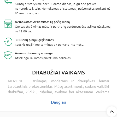
Siuntą pristatysime per 1-3 darbo dienas, jeigu prie prekės
nenurodyta kitaip. Nemokamas pristatymas į paštomatus perkant už
60 eur ir daugiau.
Nemokamas Atsiėmimas
tą pačią dieną.
Greitas atsiėmimas mūsų ir partnerių parduotuvėse atlikus užsakymą
iki 12:00 val.
30 Dienų
pinigų grąžinimas
Ilgesnis grąžinimo terminas tik perkant internetu.
Asmens
duomenų apsauga
Atsakingai laikomės privatumo politikos.
DRABUŽIAI VAIKAMS
KIDZONE – stilingas, modernus ir draugiškas šeimai
tarptautinis prekės ženklas. Mūsų asortimentą sudaro vaikiški
drabužiai, kūdikių rūbeliai, avalynė bei aksesuarai. Vaikams
nuolat augant, tėvelių paieškose dažnai atsiduria ir kūdikių
Daugiau
rūbeliai bei drabužiai vaikams. Tad mūsų internetinė
parduotuvė yra skirta palengvinti apsipirkinėjimus bei padėti
vienoje vietoje peržiūrėti visą asortimentą ir išsirinkti