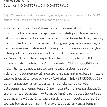
Kilmės šalis:
Kinija
Baterijos:
NO BATTERY x 0,
NO BATTERY x 0
CE ženklas - produktą įvertino gamintojas ir jis laikomas atitinkančiu ES
saugos, sveikatos ir aplinkos apsaugos reikalavimus.
Visoms mažųjų veikloms! Visiems metų laikams, skirtingoms
progoms ir kiekvienam mažajam mados mylėtojui siūlome išsirinkti
išskirtinius derinius. KidZone prekių asortimente rasite didelį vaikiškų
drabužių bei kūdikių rūbelių pasirinkimą, avalynę bei aksesuarus, tad
pas mus visuomet galite susikurti visą drabužių derinį savo mažyliui ir
palengvinti savo apsipirkimą viską surasdami vienoje vietoje!
KidZone galite rinktis stilingus drabužėlius iš gerai žinomo
Kita
prekės ženklo asortimento.
Atvirukas mini, 7331335000063
- tai
mūsų klientų pamėgta prekė, kuri nepalieka abejingų savo
išskirtinumu bei nepriekaištingu spalviniu pasirinkimu. Jūsų ir mažųjų
stileivų širdis užkariavęs pirkinys -
Atvirukas mini, 7331335000063
-
siūlomas patrauklia kaina, pasižymi nepriekaištinga kokybe,
patogumu ir jaukumu. Peržiūrėkite mūsų internetinės parduotuvės
asortimentą arba apsilankykite mūsų fizinėje parduotuvėje kartu su
savo mažyliu – čia galėsite palyginti skirtingus modelius, peržiūrėti
spalvas bei dizainus ir išsirinkti prekę, labiausiai tinkančią Jums ir