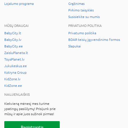
Lojalumo programa
Grąžinimas
Pirkimo taisyklės
Susisiekite su mumis
MŪSŲ DRAUGAI
PRIVATUMO POLITIKA
BabyCity.lt
Privatumo politika
BabyCity.lv
BDAR teisių įgyvendinimo formos
BabyCity.ee
Slapukai
ZaisluPlaneta.lt
ToysPlanet.lv
Jukukeskus.ee
Kotryna Group
KidZone.lv
KidZone.ee
NAUJIENLAIŠKIS
Kiekvieną mėnesį mes turime
ypatingų pasiūlymų! Prisijunk prie
mūsų ir apie juos sužinok pirmas!
Registruotis