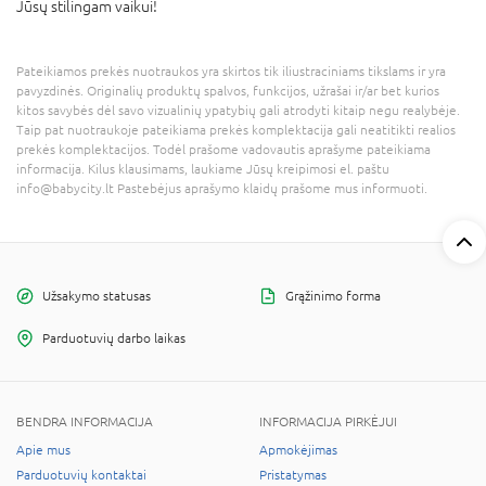
Jūsų stilingam vaikui!
Pateikiamos prekės nuotraukos yra skirtos tik iliustraciniams tikslams ir yra
pavyzdinės. Originalių produktų spalvos, funkcijos, užrašai ir/ar bet kurios
kitos savybės dėl savo vizualinių ypatybių gali atrodyti kitaip negu realybėje.
Taip pat nuotraukoje pateikiama prekės komplektacija gali neatitikti realios
prekės komplektacijos. Todėl prašome vadovautis aprašyme pateikiama
informacija. Kilus klausimams, laukiame Jūsų kreipimosi el. paštu
info@babycity.lt Pastebėjus aprašymo klaidų prašome mus informuoti.
Užsakymo statusas
Grąžinimo forma
Parduotuvių darbo laikas
BENDRA INFORMACIJA
INFORMACIJA PIRKĖJUI
Apie mus
Apmokėjimas
Parduotuvių kontaktai
Pristatymas