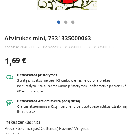
Atvirukas mini, 7331335000063
Kodas:
4120402-0002
Barkodas:
7331335000063, 7331335005063
1,
69 €
Nemokamas
pristatymas
Siuntą pristatysime per 1-3 darbo dienas, jeigu prie prekės
nenurodyta kitaip. Nemokamas pristatymas į paštomatus perkant už
60 eur ir daugiau.
Nemokamas Atsiėmimas
tą pačią dieną.
Greitas atsiėmimas mūsų ir partnerių parduotuvėse atlikus užsakymą
iki 12:00 val.
Prekės ženklas:
Kita
Produkto variacijos:
Geltonas; Rožinis; Mėlynas