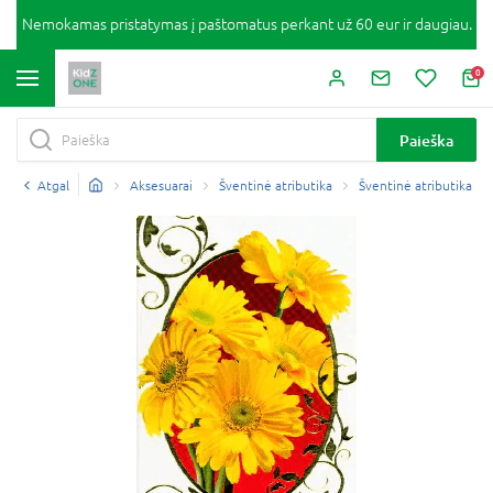
Nemokamas pristatymas į paštomatus perkant už 60 eur ir daugiau.
0
Paieška
Atgal
Aksesuarai
Šventinė atributika
Šventinė atributika