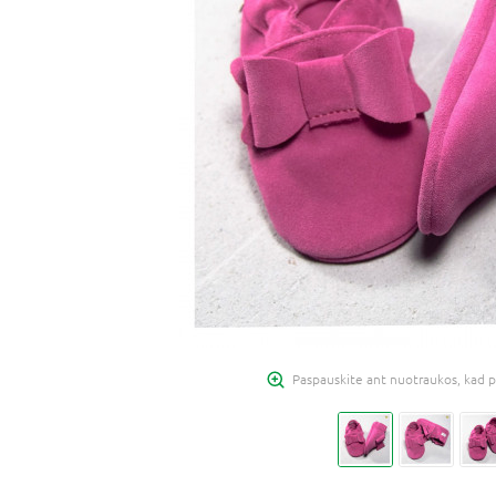
Paspauskite ant nuotraukos, kad p