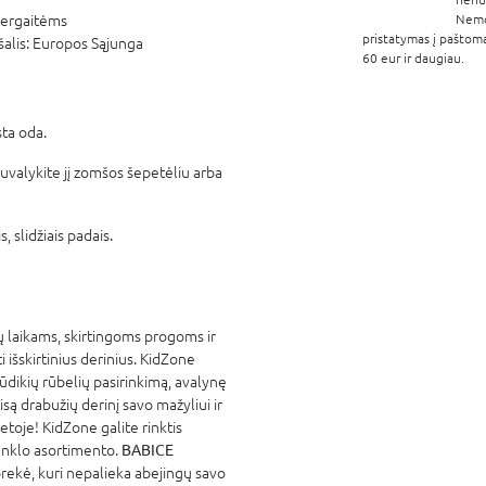
ergaitėms
Nem
pristatymas į paštom
šalis:
Europos Sąjunga
60 eur ir daugiau.
sta oda.
 nuvalykite jį zomšos šepetėliu arba
 slidžiais padais.
 laikams, skirtingoms progoms ir
išskirtinius derinius. KidZone
kūdikių rūbelių pasirinkimą, avalynę
są drabužių derinį savo mažyliui ir
etoje! KidZone galite rinktis
nklo asortimento.
BABICE
rekė, kuri nepalieka abejingų savo