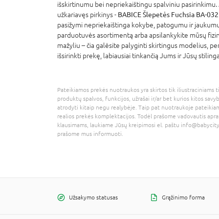
išskirtinumu bei nepriekaištingu spalviniu pasirinkimu. J
užkariavęs pirkinys -
BABICE Šlepetės Fuchsia BA-032
pasižymi nepriekaištinga kokybe, patogumu ir jaukumu
parduotuvės asortimentą arba apsilankykite mūsų fizi
mažyliu – čia galėsite palyginti skirtingus modelius, per
išsirinkti prekę, labiausiai tinkančią Jums ir Jūsų stiling
Pateikiamos prekės nuotraukos yra skirtos tik iliustraciniams ti
produktų spalvos, funkcijos, užrašai ir/ar bet kurios kitos savy
atrodyti kitaip negu realybėje. Taip pat nuotraukoje pateikiam
realios prekės komplektacijos. Todėl prašome vadovautis apra
klausimams, laukiame Jūsų kreipimosi el. paštu
info@babycity
prašome mus informuoti.
Užsakymo statusas
Grąžinimo forma