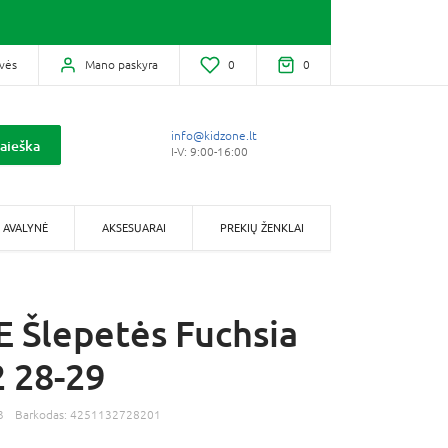
vės
Mano paskyra
0
0
info@kidzone.lt
aieška
I-V: 9:00-16:00
AVALYNĖ
AKSESUARAI
PREKIŲ ŽENKLAI
 Šlepetės Fuchsia
 28-29
3
Barkodas:
4251132728201