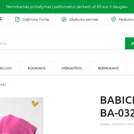
Nemokamas pristatymas į paštomatus perkant už 60 eur ir daugiau.
Grąžinimo forma
Užsakymo sekimas
Parduotu
P
KCIJOS
KŪDIKIAMS
MERGAITĖMS
BERNIUKAMS
etės
BABICE
BA-032
Kodas:
2060303-399