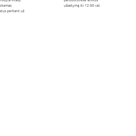
okamas
užsakymą iki 12:00 val.
atus perkant už