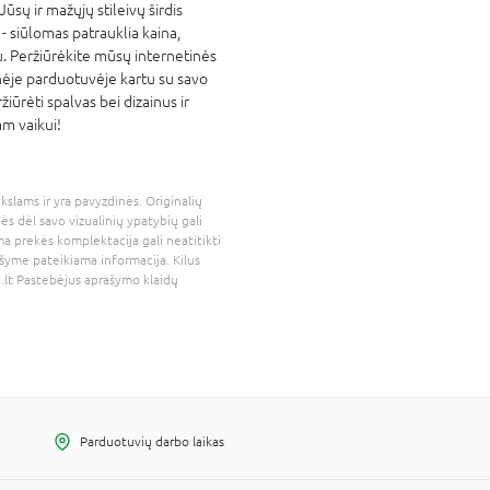
ūsų ir mažųjų stileivų širdis
- siūlomas patrauklia kaina,
. Peržiūrėkite mūsų internetinės
nėje parduotuvėje kartu su savo
žiūrėti spalvas bei dizainus ir
am vaikui!
kslams ir yra pavyzdinės. Originalių
bės dėl savo vizualinių ypatybių gali
a prekės komplektacija gali neatitikti
šyme pateikiama informacija. Kilus
.lt
Pastebėjus aprašymo klaidų
Parduotuvių darbo laikas