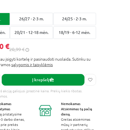
.
26/27 - 2-3 m.
24/25 - 2-3 m.
ėn.
20/21 - 12-18 mėn.
18/19 - 6-12 mėn.
0 €
20,99 €
au įsigyti kortelę ir pasinaudoti nuolaida. Sutinku su
gramos
sąlygomis ir taisyklėmis
Į krepšelį
 akciją galiojusi įprastinė kaina. Prekių kiekis ribotas.
amos.
okamas
Nemokamas
tatymas
Atsiėmimas
tą pačią
dieną.
ą pristatysime
-3 darbo dienas,
Greitas atsiėmimas
 prie prekės
mūsų ir partnerių
odyta kitaip.
parduotuvėse atlikus