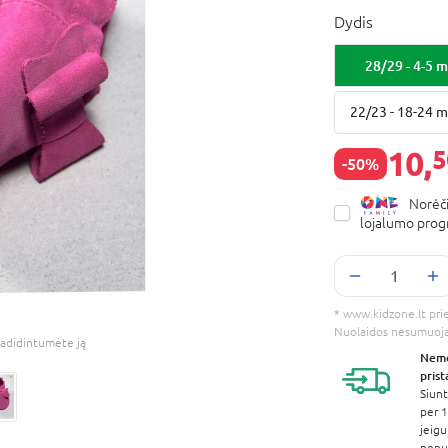
Dydis
28/29 - 4-5 m
22/23 - 18-24 m
10,
5
-50%
Norėči
lojalumo pro
* www.kidzone.lt prieš
Nuolaidos nesumuoj
adidintumėte ją
Nem
pris
Siunt
per 1
jeigu
nenur