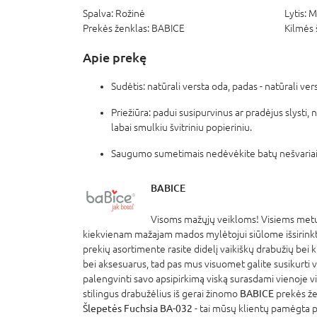
Spalva:
Rožinė
Lytis:
M
Prekės ženklas:
BABICE
Kilmės 
Apie prekę
Sudėtis: natūrali versta oda, padas - natūrali ver
Priežiūra: padui susipurvinus ar pradėjus slysti,
labai smulkiu švitriniu popieriniu.
Saugumo sumetimais nedėvėkite batų nešvariais,
BABICE
Visoms mažųjų veikloms! Visiems metų
kiekvienam mažajam mados mylėtojui siūlome išsirinkti 
prekių asortimente rasite didelį vaikiškų drabužių bei 
bei aksesuarus, tad pas mus visuomet galite susikurti vi
palengvinti savo apsipirkimą viską surasdami vienoje vi
stilingus drabužėlius iš gerai žinomo
BABICE
prekės že
Šlepetės Fuchsia BA-032
- tai mūsų klientų pamėgta p