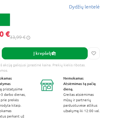
Dydžių lentelė
0 €
33,99 €
Į krepšelį
 akciją galiojusi įprastinė kaina. Prekių kiekis ribotas.
amos.
okamas
Nemokamas
tatymas
Atsiėmimas
tą pačią
dieną.
ą pristatysime
-3 darbo dienas,
Greitas atsiėmimas
 prie prekės
mūsų ir partnerių
odyta kitaip.
parduotuvėse atlikus
okamas
užsakymą iki 12:00 val.
atus perkant už