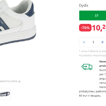
Dydis
37
10,
2
-70%
* www.kidzone.lt prieš
Nuolaidos nesumuoj
Nem
pris
Siunt
per 1
jeigu
adidintumėte ją
nenur
Nem
pristatymas į paštom
60 eur ir daugiau.