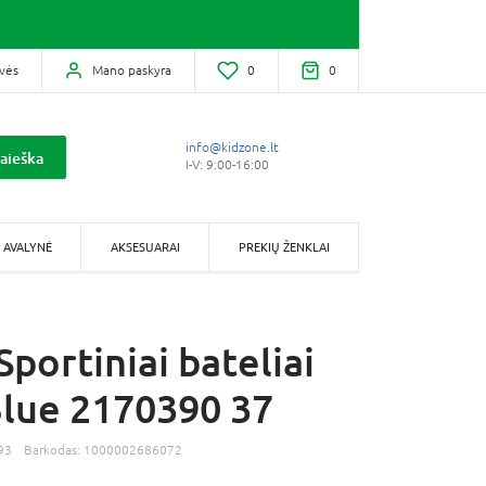
vės
Mano paskyra
0
0
info@kidzone.lt
aieška
I-V: 9:00-16:00
AVALYNĖ
AKSESUARAI
PREKIŲ ŽENKLAI
portiniai bateliai
lue 2170390 37
93
Barkodas:
1000002686072