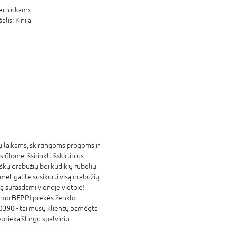
erniukams
šalis:
Kinija
 laikams, skirtingoms progoms ir
lome išsirinkti išskirtinius
iškų drabužių bei kūdikių rūbelių
et galite susikurti visą drabužių
ką surasdami vienoje vietoje!
nomo
BEPPI
prekės ženklo
70390
- tai mūsų klientų pamėgta
priekaištingu spalviniu