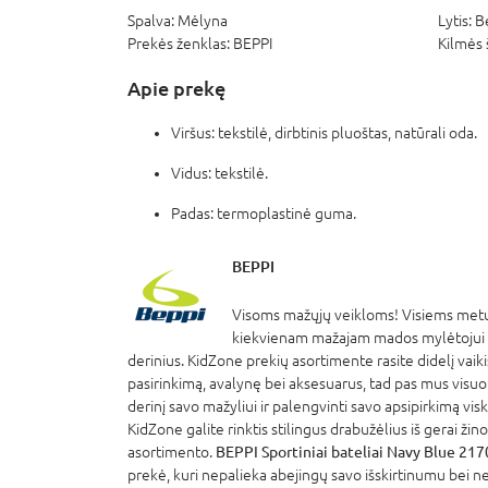
Spalva:
Mėlyna
Lytis:
B
Prekės ženklas:
BEPPI
Kilmės 
Apie prekę
Vir
šus: tekstilė, dirbtinis pluoštas, natūrali oda.
Vidus: tekstilė.
Padas: termoplastinė guma.
BEPPI
Visoms mažųjų veikloms! Visiems metų
kiekvienam mažajam mados mylėtojui siū
derinius. KidZone prekių asortimente rasite didelį vaik
pasirinkimą, avalynę bei aksesuarus, tad pas mus visuom
derinį savo mažyliui ir palengvinti savo apsipirkimą vis
KidZone galite rinktis stilingus drabužėlius iš gerai ži
asortimento.
BEPPI Sportiniai bateliai Navy Blue 21
prekė, kuri nepalieka abejingų savo išskirtinumu bei ne