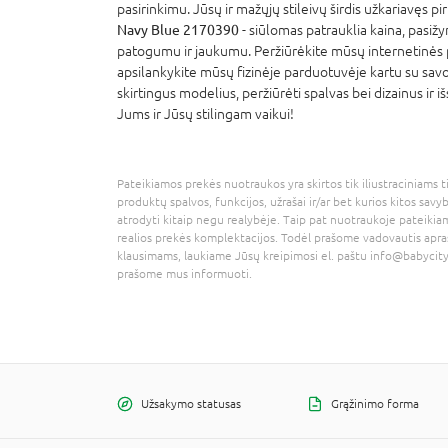
pasirinkimu. Jūsų ir mažųjų stileivų širdis užkariavęs pi
Navy Blue 2170390
- siūlomas patrauklia kaina, pasiž
patogumu ir jaukumu. Peržiūrėkite mūsų internetinės
apsilankykite mūsų fizinėje parduotuvėje kartu su savo 
skirtingus modelius, peržiūrėti spalvas bei dizainus ir išs
Jums ir Jūsų stilingam vaikui!
Pateikiamos prekės nuotraukos yra skirtos tik iliustraciniams ti
produktų spalvos, funkcijos, užrašai ir/ar bet kurios kitos savy
atrodyti kitaip negu realybėje. Taip pat nuotraukoje pateikiam
realios prekės komplektacijos. Todėl prašome vadovautis apra
klausimams, laukiame Jūsų kreipimosi el. paštu
info@babycity
prašome mus informuoti.
Užsakymo statusas
Grąžinimo forma