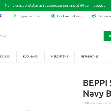
Nemokamas pristatymas į paštomatus perkant už 60 eur ir daugiau.
Grąžinimo forma
Užsakymo sekimas
Parduotu
P
KCIJOS
KŪDIKIAMS
MERGAITĖMS
BERNIUKAMS
BEPPI S
Navy B
Kodas:
2060302-220