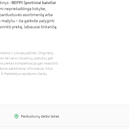
rkinys -
BEPPI Sportiniai bateliai
ymi nepriekaištinga kokybe,
 parduotuvės asortimentą arba
mažyliu – čia galėsite palyginti
irinkti prekę, labiausiai tinkančią
kslams ir yra pavyzdinės. Originalių
bės dėl savo vizualinių ypatybių gali
a prekės komplektacija gali neatitikti
šyme pateikiama informacija. Kilus
.lt
Pastebėjus aprašymo klaidų
Parduotuvių darbo laikas