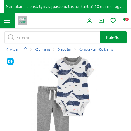
Nemokamas pristatymas į paštomatus perkant už 60 eur ir daugiau.
0
Paieška
Atgal
Kūdikiams
Drabužiai
Komplektai kūdikiams
E-KAINA