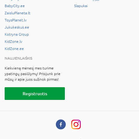
BabyCity.ee
Slapukai
ZaisluPlaneta.lt
ToysPlanet.lv
Jukukeskus.ee
Kotryna Group
KidZone.lv
KidZone.ee
NAUJIENLAIŠKIS
Kiekvieną mėnesį mes turime
ypatingų pasiūlymų! Prisijunk prie
mūsų ir apie juos sužinok pirmas!
Registruotis