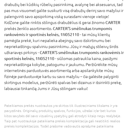
drabužių bei kūdikių rūbelių pasirinkimą, avalynę bei aksesuarus, tad
pas mus visuomet galite susikurti visą drabužių derinį savo mažyliui ir
palengvinti savo apsipirkimą viską surasdami vienoje vietoje!
KidZone galite rinktis stilingus drabužėlius iš gerai žinomo
CARTER
prekės ženklo asortimento.
CARTER'S smėlinukas trumpomis
rankovėmis ir sportinės kelnės, 1N052110
- tai mūsų klientų
pamėgta prekė, kuri nepalieka abejingų savo išskirtinumu bei
nepriekaištingu spalviniu pasirinkimu. Jūsų ir mažųjų stileivų širdis
užkariavęs pirkinys -
CARTER'S smėlinukas trumpomis rankovėmis ir
sportinės kelnės, 1N052110
- siūlomas patrauklia kaina, pasižymi
nepriekaištinga kokybe, patogumu ir jaukumu. Peržiūrėkite mūsų
internetinės parduotuvės asortimentą arba apsilankykite mūsų
fizinėje parduotuvėje kartu su savo mažyliu – čia galėsite palyginti
skirtingus modelius, peržiūrėti spalvas bei dizainus ir išsirinkti prekę,
labiausiai tinkančią Jums ir Jūsų stilingam vaikui!
Pateikiamos prekės nuotraukos yra skirtos tik iliustraciniams tikslams ir yra
pavyzdinės. Originalių produktų spalvos, funkcijos, užrašai ir/ar bet kurios
kitos savybės dėl savo vizualinių ypatybių gali atrodyti kitaip negu realybėje.
Taip pat nuotraukoje pateikiama prekės komplektacija gali neatitikti realios
prekės komplektacijos. Todėl prašome vadovautis aprašyme pateikiama