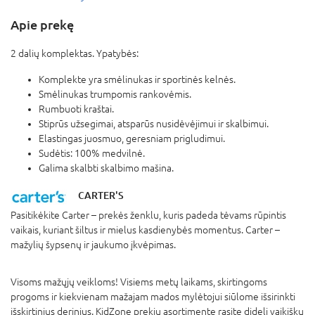
Apie prekę
2 dalių komplektas. Ypatybės:
Komplekte yra smėlinukas ir sportinės kelnės.
Smėlinukas trumpomis rankovėmis.
Rumbuoti kraštai.
Stiprūs užsegimai, atsparūs nusidėvėjimui ir skalbimui.
Elastingas juosmuo, geresniam prigludimui.
Sudėtis: 100% medvilnė.
Galima skalbti skalbimo mašina.
CARTER'S
Pasitikėkite Carter – prekės ženklu, kuris padeda tėvams rūpintis
vaikais, kuriant šiltus ir mielus kasdienybės momentus. Carter –
mažylių šypsenų ir jaukumo įkvėpimas.
Visoms mažųjų veikloms! Visiems metų laikams, skirtingoms
progoms ir kiekvienam mažajam mados mylėtojui siūlome išsirinkti
išskirtinius derinius. KidZone prekių asortimente rasite didelį vaikiškų