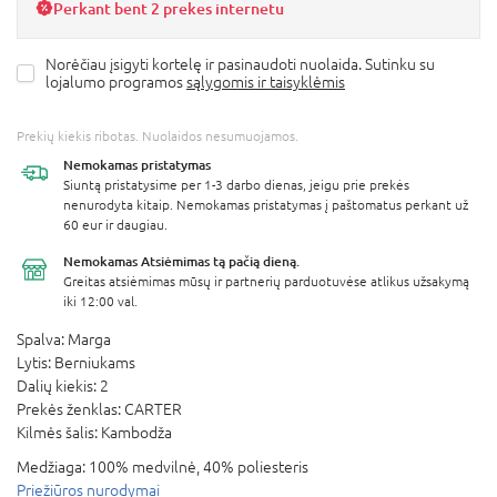
Perkant bent 2 prekes internetu
Norėčiau įsigyti kortelę ir pasinaudoti nuolaida. Sutinku su
lojalumo programos
sąlygomis ir taisyklėmis
Prekių kiekis ribotas. Nuolaidos nesumuojamos.
Nemokamas
pristatymas
Siuntą pristatysime per 1-3 darbo dienas, jeigu prie prekės
nenurodyta kitaip. Nemokamas pristatymas į paštomatus perkant už
60 eur ir daugiau.
Nemokamas Atsiėmimas
tą pačią dieną.
Greitas atsiėmimas mūsų ir partnerių parduotuvėse atlikus užsakymą
iki 12:00 val.
Spalva:
Marga
Lytis:
Berniukams
Dalių kiekis:
2
Prekės ženklas:
CARTER
Kilmės šalis:
Kambodža
Medžiaga:
100% medvilnė, 40% poliesteris
Priežiūros nurodymai