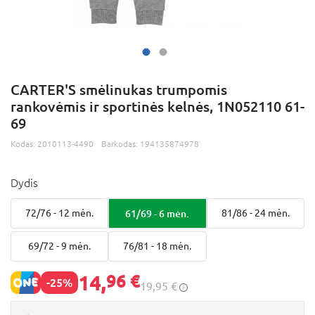
CARTER'S smėlinukas trumpomis
rankovėmis ir sportinės kelnės, 1N052110 61-
69
Kodas:
2010113-4490
Barkodas:
194135874978
Dydis
72/76 - 12 mėn.
61/69 - 6 mėn.
81/86 - 24 mėn.
69/72 - 9 mėn.
76/81 - 18 mėn.
14,
96 €
-25%
19,95 €