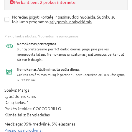
Perkant bent 2 prekes internetu
Norėčiau įsigyti kortelę ir pasinaudoti nuolaida. Sutinku su
lojalumo programos
sąlygomis ir taisyklėmis
Prekių kiekis ribotas. Nuolaidos nesumuojamos.
Nemokamas
pristatymas
Siuntą pristatysime per 1-3 darbo dienas, jeigu prie prekės
nenurodyta kitaip. Nemokamas pristatymas į paštomatus perkant už
60 eur ir daugiau.
Nemokamas Atsiėmimas
tą pačią dieną.
Greitas atsiėmimas mūsų ir partnerių parduotuvėse atlikus užsakymą
iki 12:00 val.
Spalva:
Marga
Lytis:
Berniukams
Dalių kiekis:
1
Prekės ženklas:
COCCODRILLO
Kilmės šalis:
Bangladešas
Medžiaga:
95% medvilnė, 5% elastanas
Priežiūros nurodymai