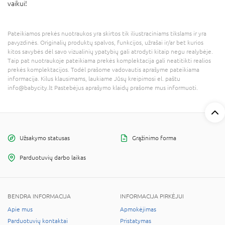
vaikui!
Pateikiamos prekės nuotraukos yra skirtos tik iliustraciniams tikslams ir yra
pavyzdinės. Originalių produktų spalvos, funkcijos, užrašai ir/ar bet kurios
kitos savybės dėl savo vizualinių ypatybių gali atrodyti kitaip negu realybėje.
Taip pat nuotraukoje pateikiama prekės komplektacija gali neatitikti realios
prekės komplektacijos. Todėl prašome vadovautis aprašyme pateikiama
informacija. Kilus klausimams, laukiame Jūsų kreipimosi el. paštu
info@babycity.lt Pastebėjus aprašymo klaidų prašome mus informuoti.
Užsakymo statusas
Grąžinimo forma
Parduotuvių darbo laikas
BENDRA INFORMACIJA
INFORMACIJA PIRKĖJUI
Apie mus
Apmokėjimas
Parduotuvių kontaktai
Pristatymas