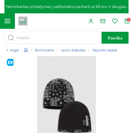
Nemokamas pristatymas į paštomatus perkant už 60 eur ir daugiau.
0
Paieška
Atgal
Berniukams
Lauko drabužiai
Kepurės vasarai
E-KAINA