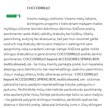
COCCODRILLO
Visoms mažųjų veikloms! Visiems metų laikams,
skirtingoms progoms ir kiekvienam mažajam mados
mylėtojui siūlome išsirinkti išskirtinius derinius. KidZone prekių
asortimente rasite didelį vaikiškų drabužių bei kūdikių rūbelių
pasirinkimą, avalynę bei aksesuarus, tad pas mus visuomet galite
susikurti visą drabužių derinį savo mažyliui ir palengvinti savo
apsipirkimą viską surasdami vienoje vietoje! KidZone galite rinktis
stilingus drabužėlius iš gerai žinomo
COCCODRILLO
prekės ženklo
asortimento.
COCCODRILLO kepurė ACCESSORIES SPRING BOY,
multicoloured, cm
- tai mūsų klientų pamėgta prekė, kuri nepalieka
abejingų savo išskirtinumu bei nepriekaištingu spalviniu pasirinkimu.
Jūsų ir mažųjų stileivų širdis užkariavęs pirkinys -
COCCODRILLO
kepurė ACCESSORIES SPRING BOY, multicoloured, cm
- siūlomas
patrauklia kaina, pasižymi nepriekaištinga kokybe, patogumu ir
jaukumu. Peržiūrėkite mūsų internetinės parduotuvės asortimentą
arba apsilankykite mūsų fizinėje parduotuvėje kartu su savo mažyliu
– čia galėsite palyginti skirtingus modelius, peržiūrėti spalvas bei
dizainus ir išsirinkti prekę, labiausiai tinkančią Jums ir Jūsų stilingam