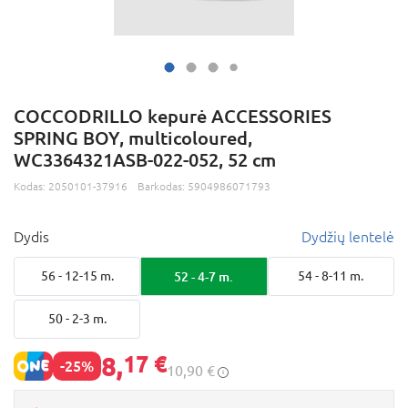
COCCODRILLO kepurė ACCESSORIES
SPRING BOY, multicoloured,
WC3364321ASB-022-052, 52 cm
Kodas:
2050101-37916
Barkodas:
5904986071793
Dydis
Dydžių lentelė
56 - 12-15 m.
52 - 4-7 m.
54 - 8-11 m.
50 - 2-3 m.
8,
17 €
-25%
10,90 €