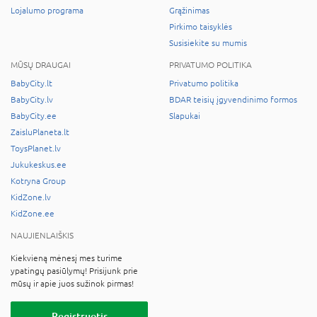
Lojalumo programa
Grąžinimas
Pirkimo taisyklės
Susisiekite su mumis
MŪSŲ DRAUGAI
PRIVATUMO POLITIKA
BabyCity.lt
Privatumo politika
BabyCity.lv
BDAR teisių įgyvendinimo formos
BabyCity.ee
Slapukai
ZaisluPlaneta.lt
ToysPlanet.lv
Jukukeskus.ee
Kotryna Group
KidZone.lv
KidZone.ee
NAUJIENLAIŠKIS
Kiekvieną mėnesį mes turime
ypatingų pasiūlymų! Prisijunk prie
mūsų ir apie juos sužinok pirmas!
Registruotis