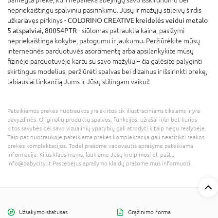
nepriekaištingu spalviniu pasirinkimu. Jūsų ir mažųjų stileivų širdis
užkariavęs pirkinys -
COLORINO CREATIVE kreidelės veidui metalo
5 atspalviai, 80054PTR
- siūlomas patrauklia kaina, pasižymi
nepriekaištinga kokybe, patogumu ir jaukumu. Peržiūrėkite mūsų
internetinės parduotuvės asortimentą arba apsilankykite mūsų
fizinėje parduotuvėje kartu su savo mažyliu – čia galėsite palyginti
skirtingus modelius, peržiūrėti spalvas bei dizainus ir išsirinkti prekę,
labiausiai tinkančią Jums ir Jūsų stilingam vaikui!
Pateikiamos prekės nuotraukos yra skirtos tik iliustraciniams tikslams ir yra
pavyzdinės. Originalių produktų spalvos, funkcijos, užrašai ir/ar bet kurios
kitos savybės dėl savo vizualinių ypatybių gali atrodyti kitaip negu realybėje.
Taip pat nuotraukoje pateikiama prekės komplektacija gali neatitikti realios
prekės komplektacijos. Todėl prašome vadovautis aprašyme pateikiama
informacija. Kilus klausimams, laukiame Jūsų kreipimosi el. paštu
info@babycity.lt Pastebėjus aprašymo klaidų prašome mus informuoti.
Užsakymo statusas
Grąžinimo forma