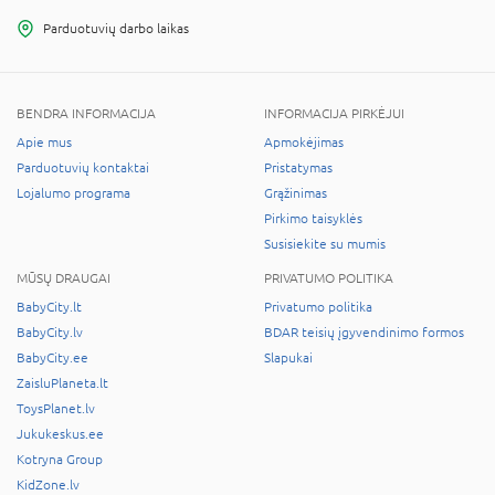
Parduotuvių darbo laikas
BENDRA INFORMACIJA
INFORMACIJA PIRKĖJUI
Apie mus
Apmokėjimas
Parduotuvių kontaktai
Pristatymas
Lojalumo programa
Grąžinimas
Pirkimo taisyklės
Susisiekite su mumis
MŪSŲ DRAUGAI
PRIVATUMO POLITIKA
BabyCity.lt
Privatumo politika
BabyCity.lv
BDAR teisių įgyvendinimo formos
BabyCity.ee
Slapukai
ZaisluPlaneta.lt
ToysPlanet.lv
Jukukeskus.ee
Kotryna Group
KidZone.lv