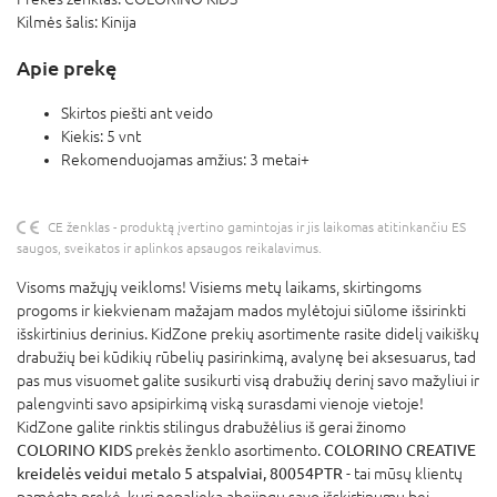
Kilmės šalis:
Kinija
Apie prekę
Skirtos piešti ant veido
Kiekis: 5 vnt
Rekomenduojamas amžius: 3 metai+
CE ženklas - produktą įvertino gamintojas ir jis laikomas atitinkančiu ES
saugos, sveikatos ir aplinkos apsaugos reikalavimus.
Visoms mažųjų veikloms! Visiems metų laikams, skirtingoms
progoms ir kiekvienam mažajam mados mylėtojui siūlome išsirinkti
išskirtinius derinius. KidZone prekių asortimente rasite didelį vaikiškų
drabužių bei kūdikių rūbelių pasirinkimą, avalynę bei aksesuarus, tad
pas mus visuomet galite susikurti visą drabužių derinį savo mažyliui ir
palengvinti savo apsipirkimą viską surasdami vienoje vietoje!
KidZone galite rinktis stilingus drabužėlius iš gerai žinomo
COLORINO KIDS
prekės ženklo asortimento.
COLORINO CREATIVE
kreidelės veidui metalo 5 atspalviai, 80054PTR
- tai mūsų klientų
pamėgta prekė, kuri nepalieka abejingų savo išskirtinumu bei