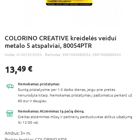
COLORINO CREATIVE kreidelės veidui
metalo 5 atspalviai, 80054PTR
Kodas:
4120102-0295
Barkodas:
5907690880054, 5907808880054
13,
49 €
Nemokamas
pristatymas
Siuntą pristatysime per 1-3 darbo dienas, jeigu prie prekės
nenurodyta kitaip. Nemokamas pristatymas į paštomatus perkant už
60 eur ir daugiau.
Nemokamas Atsiėmimas
tą pačią dieną.
Greitas atsiėmimas mūsų ir partnerių parduotuvėse atlikus užsakymą
iki 12:00 val.
Amžius:
3+ m.
Prekės ženklas:
COLORINO KIDS