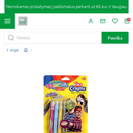
Nemokamas pristatymas į paštomatus perkant už 60 eur ir daugiau.
0
Paieška
Atgal