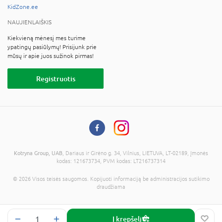
KidZone.ee
NAUJIENLAIŠKIS
Kiekvieną mėnesį mes turime
ypatingų pasiūlymų! Prisijunk prie
mūsų ir apie juos sužinok pirmas!
Registruotis
Kotryna Group, UAB
, Dariaus ir Girėno g. 34, Vilnius, LIETUVA, LT-02189, Įmonės
kodas: 121673734, PVM kodas: LT216737314
© 2026 Visos teisės saugomos. Kopijuoti informaciją be administracijos sutikimo
draudžiama
Į krepšelį