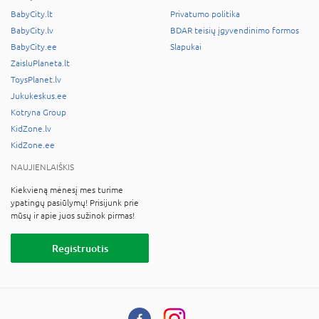
BabyCity.lt
Privatumo politika
BabyCity.lv
BDAR teisių įgyvendinimo formos
BabyCity.ee
Slapukai
ZaisluPlaneta.lt
ToysPlanet.lv
Jukukeskus.ee
Kotryna Group
KidZone.lv
KidZone.ee
NAUJIENLAIŠKIS
Kiekvieną mėnesį mes turime
ypatingų pasiūlymų! Prisijunk prie
mūsų ir apie juos sužinok pirmas!
Registruotis