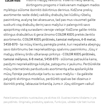
skirtingoms progoms ir kiekvienam mažajam mados
mylėtojui siūlome išsirinkti išskirtinius derinius. KidZone prekių
asortimente rasite didelį vaikiškų drabužių bei kūdikių rūbelių
pasirinkimą, avalynę bei aksesuarus, tad pas mus visuomet galite
susikurti visą drabužių derinį savo mažyliui ir palengvinti savo
apsipirkimą viską surasdami vienoje vietoje! KidZone galite rinktis
stilingus drabužėlius iš gerai žinomo
COLOR KIDS
prekės ženklo
asortimento.
COLOR KIDS pirštinės, tamsiai mėlynos, 6-8 metai,
5458-870
- tai mūsų klientų pamėgta prekė, kuri nepalieka abejingų
savo išskirtinumu bei nepriekaištingu spalviniu pasirinkimu. Jūsų ir
mažųjų stileivų širdis užkariavęs pirkinys -
COLOR KIDS pirštinės,
tamsiai mėlynos, 6-8 metai, 5458-870
- siūlomas patrauklia kaina,
pasižymi nepriekaištinga kokybe, patogumu ir jaukumu. Peržiūrėkite
mūsų internetinės parduotuvės asortimentą arba apsilankykite
mūsų fizinėje parduotuvėje kartu su savo mažyliu – čia galėsite
palyginti skirtingus modelius, peržiūrėti spalvas bei dizainus ir
išsirinkti prekę, labiausiai tinkančią Jums ir Jūsų stilingam vaikui!
Pateikiamos prekės nuotraukos yra skirtos tik iliustraciniams tikslams ir yra
pavyzdinės. Originalių produktų spalvos, funkcijos, užrašai ir/ar bet kurios