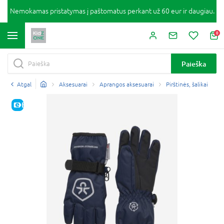
Nemokamas pristatymas į paštomatus perkant už 60 eur ir daugiau.
0
Paieška
Atgal
Aksesuarai
Aprangos aksesuarai
Pirštinės, šalikai
E-KAINA