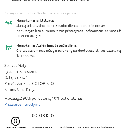
Prekių kiekis ribotas. Nuolaidos nesumuojamos.
Nemokamas
pristatymas
Siuntą pristatysime per 1-3 darbo dienas, jeigu prie prekės
nenurodyta kitaip. Nemokamas pristatymas į paštomatus perkant už
60 eur ir daugiau.
Nemokamas Atsiėmimas
tą pačią dieną.
Greitas atsiėmimas mūsų ir partnerių parduotuvėse atlikus užsakymą
iki 12:00 val.
Spalva:
Mėlyna
Lytis:
Tinka visiems
Dalių kiekis:
1
Prekės ženklas:
COLOR KIDS
Kilmės šalis:
Kinija
Medžiaga:
90% poliesteris, 10% poliuretanas
Priežiūros nurodymai
COLOR KIDS
Visoms mažųjų veikloms! Visiems metų laikams,