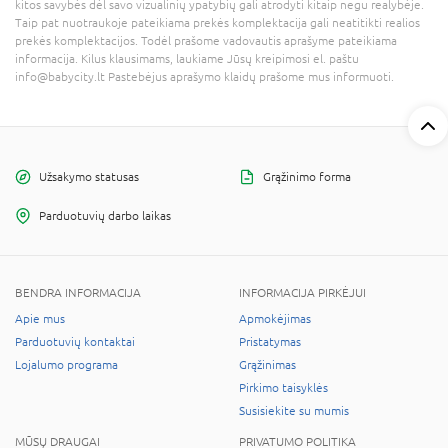
kitos savybės dėl savo vizualinių ypatybių gali atrodyti kitaip negu realybėje.
Taip pat nuotraukoje pateikiama prekės komplektacija gali neatitikti realios
prekės komplektacijos. Todėl prašome vadovautis aprašyme pateikiama
informacija. Kilus klausimams, laukiame Jūsų kreipimosi el. paštu
info@babycity.lt Pastebėjus aprašymo klaidų prašome mus informuoti.
Užsakymo statusas
Grąžinimo forma
Parduotuvių darbo laikas
BENDRA INFORMACIJA
INFORMACIJA PIRKĖJUI
Apie mus
Apmokėjimas
Parduotuvių kontaktai
Pristatymas
Lojalumo programa
Grąžinimas
Pirkimo taisyklės
Susisiekite su mumis
MŪSŲ DRAUGAI
PRIVATUMO POLITIKA