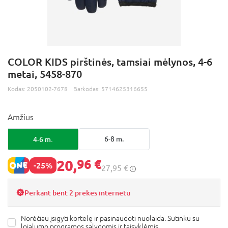
COLOR KIDS pirštinės, tamsiai mėlynos, 4-6
metai, 5458-870
Kodas:
2050102-7678
Barkodas:
5714625316655
Amžius
4-6 m.
6-8 m.
20,
96 €
-25%
27,95 €
Perkant bent 2 prekes internetu
Norėčiau įsigyti kortelę ir pasinaudoti nuolaida. Sutinku su
lojalumo programos
sąlygomis ir taisyklėmis