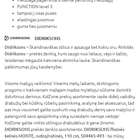
FUNCTION level 3
tamposi į visas puses
elastingas juosmuo
guma ties juosmeniu
DIDRIKSONS
Didriksons
– Skandinaviškas stilius ir apsauga bet kokiu oru. Rinkitės
Didriksons
– prekės ženklą, kuris saugo nuo lietaus, vėjo ir šalčio,
leisdamas mėgautis kiekviena akimirka lauke. Skandinaviškas
patikimumas jūsų kasdienybei.
Visoms mažųjų veikloms! Visiems metų laikams, skirtingoms
progoms ir kiekvienam mažajam mados mylėtojui siūlome išsirinkti
išskirtinius derinius. KidZone prekių asortimente rasite didelį vaikiškų
drabužių bei kūdikių rūbelių pasirinkimą, avalynę bei aksesuarus, tad
pas mus visuomet galite susikurti visą drabužių derinį savo mažyliui ir
palengvinti savo apsipirkimą viską surasdami vienoje vietoje!
KidZone galite rinktis stilingus drabužėlius iš gerai žinomo
DIDRIKSONS
prekės ženklo asortimento.
DIDRIKSONS flisinės
kelnės MONTE, rudos/rožinės, 110 cm, 504465-493
- tai mūsų