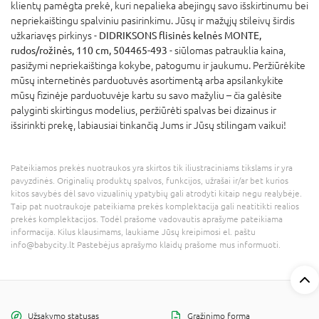
klientų pamėgta prekė, kuri nepalieka abejingų savo išskirtinumu bei
nepriekaištingu spalviniu pasirinkimu. Jūsų ir mažųjų stileivų širdis
užkariavęs pirkinys -
DIDRIKSONS flisinės kelnės MONTE,
rudos/rožinės, 110 cm, 504465-493
- siūlomas patrauklia kaina,
pasižymi nepriekaištinga kokybe, patogumu ir jaukumu. Peržiūrėkite
mūsų internetinės parduotuvės asortimentą arba apsilankykite
mūsų fizinėje parduotuvėje kartu su savo mažyliu – čia galėsite
palyginti skirtingus modelius, peržiūrėti spalvas bei dizainus ir
išsirinkti prekę, labiausiai tinkančią Jums ir Jūsų stilingam vaikui!
Pateikiamos prekės nuotraukos yra skirtos tik iliustraciniams tikslams ir yra
pavyzdinės. Originalių produktų spalvos, funkcijos, užrašai ir/ar bet kurios
kitos savybės dėl savo vizualinių ypatybių gali atrodyti kitaip negu realybėje.
Taip pat nuotraukoje pateikiama prekės komplektacija gali neatitikti realios
prekės komplektacijos. Todėl prašome vadovautis aprašyme pateikiama
informacija. Kilus klausimams, laukiame Jūsų kreipimosi el. paštu
info@babycity.lt Pastebėjus aprašymo klaidų prašome mus informuoti.
Užsakymo statusas
Grąžinimo forma