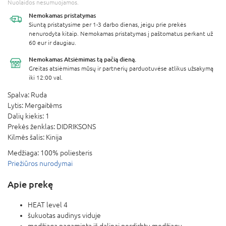
Nuolaidos nesumuojamos.
Nemokamas
pristatymas
Siuntą pristatysime per 1-3 darbo dienas, jeigu prie prekės
nenurodyta kitaip. Nemokamas pristatymas į paštomatus perkant už
60 eur ir daugiau.
Nemokamas Atsiėmimas
tą pačią dieną.
Greitas atsiėmimas mūsų ir partnerių parduotuvėse atlikus užsakymą
iki 12:00 val.
Spalva:
Ruda
Lytis:
Mergaitėms
Dalių kiekis:
1
Prekės ženklas:
DIDRIKSONS
Kilmės šalis:
Kinija
Medžiaga:
100% poliesteris
Priežiūros nurodymai
Apie prekę
HEAT level 4
šukuotas audinys viduje
medžiaga pagaminta iš dalinai perdirbtų medžiagų