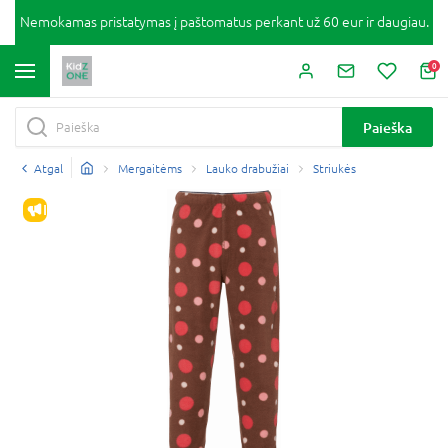
Nemokamas pristatymas į paštomatus perkant už 60 eur ir daugiau.
0
Paieška
Atgal
Mergaitėms
Lauko drabužiai
Striukės
IŠPARDAVIMAS