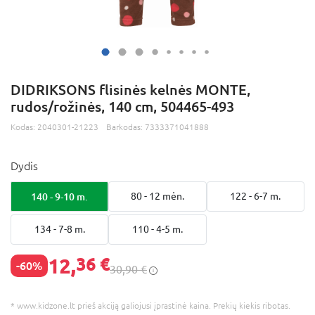
DIDRIKSONS flisinės kelnės MONTE,
rudos/rožinės, 140 cm, 504465-493
Kodas:
2040301-21223
Barkodas:
7333371041888
Dydis
140 - 9-10 m.
80 - 12 mėn.
122 - 6-7 m.
134 - 7-8 m.
110 - 4-5 m.
12,
36 €
-60%
30,90 €
* www.kidzone.lt prieš akciją galiojusi įprastinė kaina. Prekių kiekis ribotas.