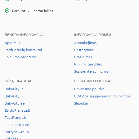
Parduotuvių darbo laikas
BENDRA INFORMACIJA
INFORMACIJA PIRKĖJUI
Apie mus
Apmokėjimas
Parduotuvių kontaktai
Pristatymas
Lojalumo programa
Grąžinimas
Pirkimo taisyklės
Susisiekite su mumis
MŪSŲ DRAUGAI
PRIVATUMO POLITIKA
BabyCity.lt
Privatumo politika
BabyCity.lv
BDAR teisių įgyvendinimo formos
BabyCity.ee
Slapukai
ZaisluPlaneta.lt
ToysPlanet.lv
Jukukeskus.ee
Kotryna Group
KidZone.lv