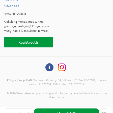
KidZone.ee
NAUJIENLAIŠKIS
Kiekvieną mėnesį mes turime
ypatingų pasiūlymų! Prisijunk prie
mūsų ir apie juos sužinok pirmas!
Registruotis
Kotryna Group, UAB
, Dariaus ir Girėno g. 34, Vilnius, LIETUVA, LT-02189, Įmonės
kodas: 121673734, PVM kodas: LT216737314
© 2026 Visos teisės saugomos. Kopijuoti informaciją be administracijos sutikimo
draudžiama