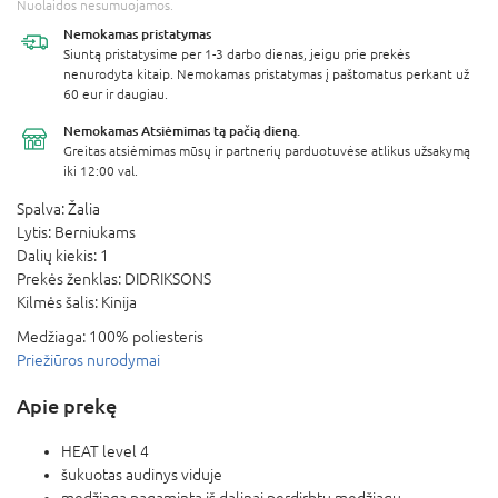
Nuolaidos nesumuojamos.
Nemokamas
pristatymas
Siuntą pristatysime per 1-3 darbo dienas, jeigu prie prekės
nenurodyta kitaip. Nemokamas pristatymas į paštomatus perkant už
60 eur ir daugiau.
Nemokamas Atsiėmimas
tą pačią dieną.
Greitas atsiėmimas mūsų ir partnerių parduotuvėse atlikus užsakymą
iki 12:00 val.
Spalva:
Žalia
Lytis:
Berniukams
Dalių kiekis:
1
Prekės ženklas:
DIDRIKSONS
Kilmės šalis:
Kinija
Medžiaga:
100% poliesteris
Priežiūros nurodymai
Apie prekę
HEAT level 4
šukuotas audinys viduje
medžiaga pagaminta iš dalinai perdirbtų medžiagų