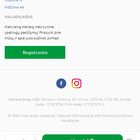
KidZone.ee
NAUJIENLAIŠKIS
Kiekvieną mėnesį mes turime
ypatingų pasiūlymų! Prisijunk prie
mūsų ir apie juos sužinok pirmas!
Registruotis
Kotryna Group, UAB
, Dariaus ir Girėno g. 34, Vilnius, LIETUVA, LT-02189, Įmonės
kodas: 121673734, PVM kodas: LT216737314
© 2026 Visos teisės saugomos. Kopijuoti informaciją be administracijos sutikimo
draudžiama