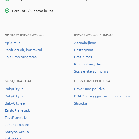
Parduotuvių darbo laikas
BENDRA INFORMACIJA
INFORMACIJA PIRKĖJUI
Apie mus
Apmokėjimas
Parduotuvių kontaktai
Pristatymas
Lojalumo programa
Grąžinimas
Pirkimo taisyklės
Susisiekite su mumis
MŪSŲ DRAUGAI
PRIVATUMO POLITIKA
BabyCity.lt
Privatumo politika
BabyCity.lv
BDAR teisių įgyvendinimo formos
BabyCity.ee
Slapukai
ZaisluPlaneta.lt
ToysPlanet.lv
Jukukeskus.ee
Kotryna Group
KidZone.lv