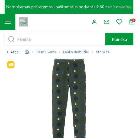
Nemokamas pristatymas į paštomatus perkant už 60 eur ir daugiau.
0
Paieška
Atgal
Berniukams
Lauko drabužiai
Striukės
IŠPARDAVIMAS