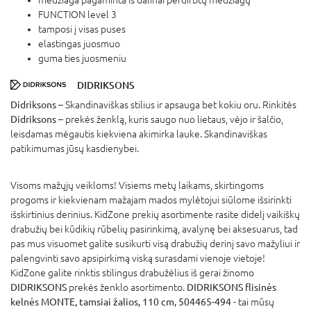
FUNCTION level 3
tamposi į visas puses
elastingas juosmuo
guma ties juosmeniu
DIDRIKSONS
Didriksons
– Skandinaviškas stilius ir apsauga bet kokiu oru. Rinkitės
Didriksons
– prekės ženklą, kuris saugo nuo lietaus, vėjo ir šalčio,
leisdamas mėgautis kiekviena akimirka lauke. Skandinaviškas
patikimumas jūsų kasdienybei.
Visoms mažųjų veikloms! Visiems metų laikams, skirtingoms
progoms ir kiekvienam mažajam mados mylėtojui siūlome išsirinkti
išskirtinius derinius. KidZone prekių asortimente rasite didelį vaikiškų
drabužių bei kūdikių rūbelių pasirinkimą, avalynę bei aksesuarus, tad
pas mus visuomet galite susikurti visą drabužių derinį savo mažyliui ir
palengvinti savo apsipirkimą viską surasdami vienoje vietoje!
KidZone galite rinktis stilingus drabužėlius iš gerai žinomo
DIDRIKSONS
prekės ženklo asortimento.
DIDRIKSONS flisinės
kelnės MONTE, tamsiai žalios, 110 cm, 504465-494
- tai mūsų