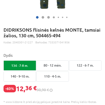
DIDRIKSONS flisinės kelnės MONTE, tamsiai
žalios, 130 cm, 504465-494
Kodas:
2040301-21227
Barkodas:
7333371041956
Dydis
134 - 7-8 m.
80 - 12 mėn.
122 - 6-7 m.
140 - 9-10 m.
110 - 4-5 m.
12,
36 €
-60%
30,90 €
* www.kidzone.lt prieš akciją galiojusi įprastinė kaina. Prekių kiekis ribotas.