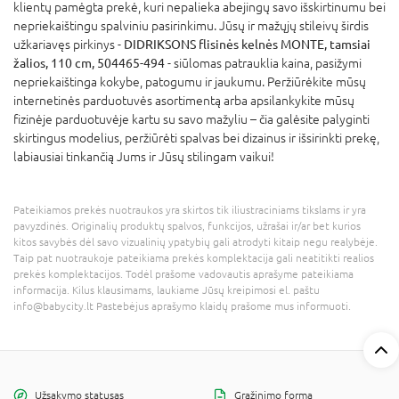
klientų pamėgta prekė, kuri nepalieka abejingų savo išskirtinumu bei
nepriekaištingu spalviniu pasirinkimu. Jūsų ir mažųjų stileivų širdis
užkariavęs pirkinys -
DIDRIKSONS flisinės kelnės MONTE, tamsiai
žalios, 110 cm, 504465-494
- siūlomas patrauklia kaina, pasižymi
nepriekaištinga kokybe, patogumu ir jaukumu. Peržiūrėkite mūsų
internetinės parduotuvės asortimentą arba apsilankykite mūsų
fizinėje parduotuvėje kartu su savo mažyliu – čia galėsite palyginti
skirtingus modelius, peržiūrėti spalvas bei dizainus ir išsirinkti prekę,
labiausiai tinkančią Jums ir Jūsų stilingam vaikui!
Pateikiamos prekės nuotraukos yra skirtos tik iliustraciniams tikslams ir yra
pavyzdinės. Originalių produktų spalvos, funkcijos, užrašai ir/ar bet kurios
kitos savybės dėl savo vizualinių ypatybių gali atrodyti kitaip negu realybėje.
Taip pat nuotraukoje pateikiama prekės komplektacija gali neatitikti realios
prekės komplektacijos. Todėl prašome vadovautis aprašyme pateikiama
informacija. Kilus klausimams, laukiame Jūsų kreipimosi el. paštu
info@babycity.lt Pastebėjus aprašymo klaidų prašome mus informuoti.
Užsakymo statusas
Grąžinimo forma