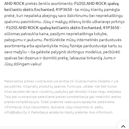
AND ROCK
prekės ženklo asortimento.
FLOSS AND ROCK spalvą
keičiantis skėtis Enchanted, 41P3650
- tai mūsų klientų pamėgta
prekė, kuri nepalieka abejingų savo išskirtinumu bei nepriekaištingu
spalviniu pasirinkimu. Jūsų ir mažųjų stileivų širdis užkariavęs pirkinys
-
FLOSS AND ROCK spalvą keičiantis skėtis Enchanted, 41P3650
-
siūlomas patrauklia kaina, pasižymi nepriekaištinga kokybe,
patogumu ir jaukumu. Peržiūrėkite mūsų internetinės parduotuvės
asortimentą arba apsilankykite mūsų fizinėje parduotuvėje kartu su
savo mažyliu – čia galėsite palyginti skirtingus modelius, peržiūrėti
spalvas bei dizainus ir išsirinkti prekę, labiausiai tinkančią Jums ir
Jūsų stilingam vaikui!
Pateikiamos prekės nuotraukos yra skirtos tik iliustraciniams tikslams ir yra
pavyzdinės. Originalių produktų spalvos, funkcijos, užrašai ir/ar bet kurios
kitos savybės dėl savo vizualinių ypatybių gali atrodyti kitaip negu realybėje.
Taip pat nuotraukoje pateikiama prekės komplektacija gali neatitikti realios
prekės komplektacijos. Todėl prašome vadovautis aprašyme pateikiama
informacija. Kilus klausimams, laukiame Jūsų kreipimosi el. paštu
info@babycity.lt Pastebėjus aprašymo klaidų prašome mus informuoti.