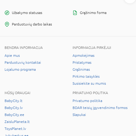
Užsakymo statusas
Grąžinimo forma
Parduotuvių darbo laikas
BENDRA INFORMACIJA
INFORMACIJA PIRKĖJUI
Apie mus
Apmokėjimas
Parduotuvių kontaktai
Pristatymas
Lojalumo programa
Grąžinimas
Pirkimo taisyklės
Susisiekite su mumis
MŪSŲ DRAUGAI
PRIVATUMO POLITIKA
BabyCity.lt
Privatumo politika
BabyCity.lv
BDAR teisių įgyvendinimo formos
BabyCity.ee
Slapukai
ZaisluPlaneta.lt
ToysPlanet.lv
Jukukeskus.ee