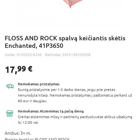
FLOSS AND ROCK spalvą keičiantis skėtis
Enchanted, 41P3650
Kodas:
4120203-0246
Barkodas:
5055166356008
17,
99 €
Nemokamas
pristatymas
Siuntą pristatysime per 1-3 darbo dienas, jeigu prie prekės
nenurodyta kitaip. Nemokamas pristatymas į paštomatus perkant už
60 eur ir daugiau.
Nemokamas Atsiėmimas
tą pačią dieną.
Greitas atsiėmimas mūsų ir partnerių parduotuvėse atlikus užsakymą
iki 12:00 val.
Amžius:
3+ m.
Prekės ženklas:
FLOSS AND ROCK