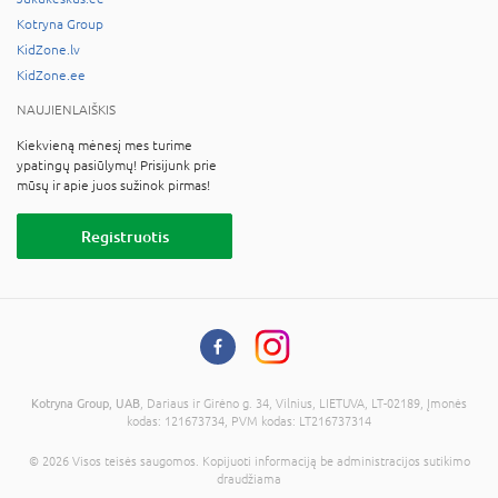
Kotryna Group
KidZone.lv
KidZone.ee
NAUJIENLAIŠKIS
Kiekvieną mėnesį mes turime
ypatingų pasiūlymų! Prisijunk prie
mūsų ir apie juos sužinok pirmas!
Registruotis
Kotryna Group, UAB
, Dariaus ir Girėno g. 34, Vilnius, LIETUVA, LT-02189, Įmonės
kodas: 121673734, PVM kodas: LT216737314
© 2026 Visos teisės saugomos. Kopijuoti informaciją be administracijos sutikimo
draudžiama