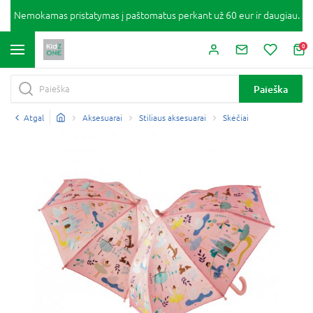
Nemokamas pristatymas į paštomatus perkant už 60 eur ir daugiau.
0
Paieška
Atgal
Aksesuarai
Stiliaus aksesuarai
Skėčiai