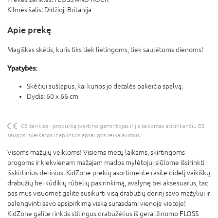
Kilmės šalis:
Didžioji Britanija
Apie prekę
Magiškas skėtis, kuris tiks tiek lietingoms, tiek saulėtoms dienoms!
Ypatybės:
Skėčiui sušlapus, kai kurios jo detalės pakeičia spalvą.
Dydis: 60 x 66 cm
CE ženklas - produktą įvertino gamintojas ir jis laikomas atitinkančiu ES
saugos, sveikatos ir aplinkos apsaugos reikalavimus.
Visoms mažųjų veikloms! Visiems metų laikams, skirtingoms
progoms ir kiekvienam mažajam mados mylėtojui siūlome išsirinkti
išskirtinius derinius. KidZone prekių asortimente rasite didelį vaikiškų
drabužių bei kūdikių rūbelių pasirinkimą, avalynę bei aksesuarus, tad
pas mus visuomet galite susikurti visą drabužių derinį savo mažyliui ir
palengvinti savo apsipirkimą viską surasdami vienoje vietoje!
KidZone galite rinktis stilingus drabužėlius iš gerai žinomo
FLOSS