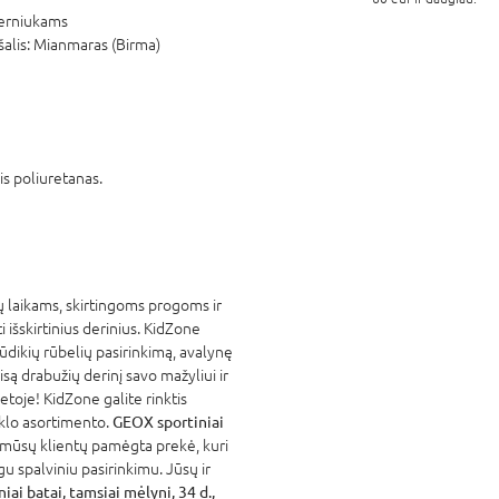
erniukams
šalis:
Mianmaras (Birma)
is poliuretanas.
 laikams, skirtingoms progoms ir
išskirtinius derinius. KidZone
kūdikių rūbelių pasirinkimą, avalynę
są drabužių derinį savo mažyliui ir
etoje! KidZone galite rinktis
klo asortimento.
GEOX sportiniai
i mūsų klientų pamėgta prekė, kuri
u spalviniu pasirinkimu. Jūsų ir
ai batai, tamsiai mėlyni, 34 d.,