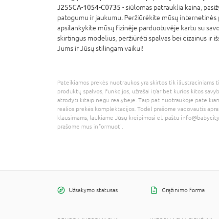
J255CA-1054-C0735
- siūlomas patrauklia kaina, pasi
patogumu ir jaukumu. Peržiūrėkite mūsų internetinės
apsilankykite mūsų fizinėje parduotuvėje kartu su savo 
skirtingus modelius, peržiūrėti spalvas bei dizainus ir išs
Jums ir Jūsų stilingam vaikui!
Pateikiamos prekės nuotraukos yra skirtos tik iliustraciniams ti
produktų spalvos, funkcijos, užrašai ir/ar bet kurios kitos savy
atrodyti kitaip negu realybėje. Taip pat nuotraukoje pateikiam
realios prekės komplektacijos. Todėl prašome vadovautis apra
klausimams, laukiame Jūsų kreipimosi el. paštu
info@babycity
prašome mus informuoti.
Užsakymo statusas
Grąžinimo forma