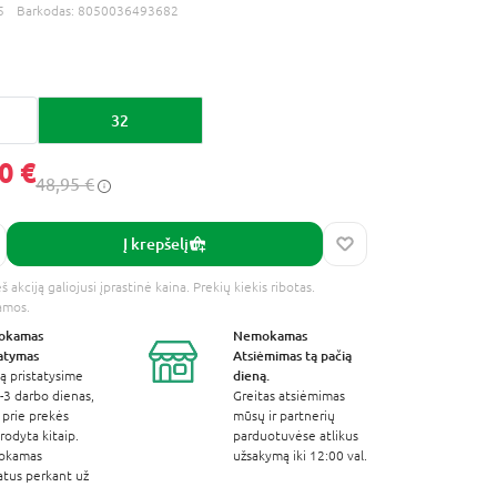
5
Barkodas:
8050036493682
32
0 €
48,95 €
Į krepšelį
 akciją galiojusi įprastinė kaina. Prekių kiekis ribotas.
amos.
okamas
Nemokamas
tatymas
Atsiėmimas
tą pačią
dieną.
ą pristatysime
-3 darbo dienas,
Greitas atsiėmimas
 prie prekės
mūsų ir partnerių
odyta kitaip.
parduotuvėse atlikus
okamas
užsakymą iki 12:00 val.
atus perkant už