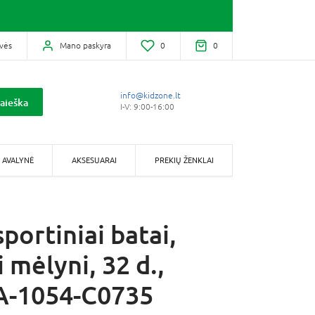
vės
Mano paskyra
0
0
info@kidzone.lt
aieška
I-V: 9:00-16:00
AVALYNĖ
AKSESUARAI
PREKIŲ ŽENKLAI
portiniai batai,
 mėlyni, 32 d.,
A-1054-C0735