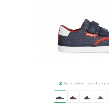
Paspauskite ant nuotraukos, kad p