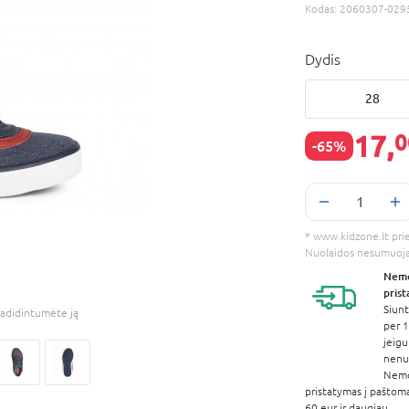
Kodas:
2060307-029
Dydis
28
17,
0
-65%
* www.kidzone.lt prieš
Nuolaidos nesumuoj
Nem
pris
Siunt
adidintumėte ją
per 1
jeigu
nenur
Nem
pristatymas į paštom
60 eur ir daugiau.