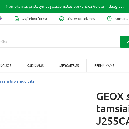
Nemokamas pristatymas į paštomatus perkant už 60 eur ir daugiau.
Grąžinimo forma
Užsakymo sekimas
Parduotu
P
KCIJOS
KŪDIKIAMS
MERGAITĖMS
BERNIUKAMS
niai ir laisvalaikio batai
GEOX s
tamsiai
J255C