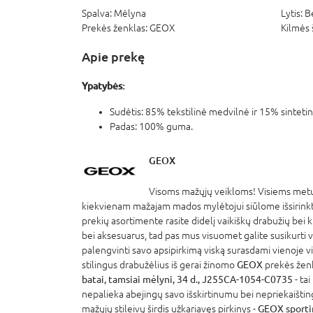
Spalva:
Mėlyna
Lytis:
B
Prekės ženklas:
GEOX
Kilmės 
Apie prekę
Ypatybės:
Sudėtis: 85% tekstilinė medvilnė ir 15% sintetin
Padas: 100% guma.
GEOX
Visoms mažųjų veikloms! Visiems metų
kiekvienam mažajam mados mylėtojui siūlome išsirinkti 
prekių asortimente rasite didelį vaikiškų drabužių bei 
bei aksesuarus, tad pas mus visuomet galite susikurti vi
palengvinti savo apsipirkimą viską surasdami vienoje vi
stilingus drabužėlius iš gerai žinomo
GEOX
prekės žen
batai, tamsiai mėlyni, 34 d., J255CA-1054-C0735
- ta
nepalieka abejingų savo išskirtinumu bei nepriekaišting
mažųjų stileivų širdis užkariavęs pirkinys -
GEOX sportini