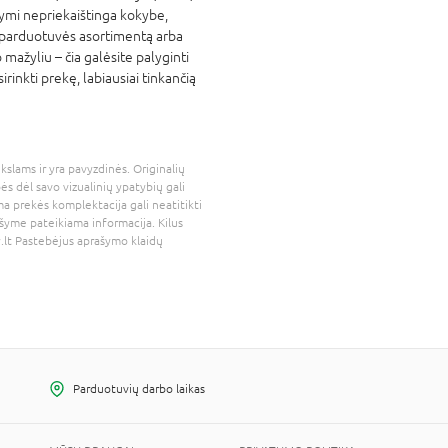
žymi nepriekaištinga kokybe,
 parduotuvės asortimentą arba
mažyliu – čia galėsite palyginti
irinkti prekę, labiausiai tinkančią
kslams ir yra pavyzdinės. Originalių
bės dėl savo vizualinių ypatybių gali
a prekės komplektacija gali neatitikti
šyme pateikiama informacija. Kilus
.lt
Pastebėjus aprašymo klaidų
Parduotuvių darbo laikas