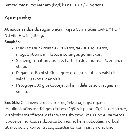
Bazinio matavimo vieneto (kg/l) kaina :
18.3 / kilogramai
Apie prekę
Atraskite saldžią džiaugsmo akimirką su Guminukais CANDY POP
NUMBER ONE, 300 g.
Savybės:
Puikus pasirinkimas tiek vaikams, tiek suaugusiems,
mėgstantiems minkštus ir sultingus guminukus.
Spalvingi ir patrauklūs, idealiai tinka dovanoms ar šventiniam
stalui.
Pagaminti iš kokybiškų ingredientų, su subtiliais vaisių ir
saldžiųjų skonių deriniais.
Patogioje 300 g pakuotėje, tinkami dalintis su draugais ar
šeima.
Sudėtis:
Gliukozės sirupas, cukrus, želatina, rūgštingumą
reguliuojančios medžiagos citrinos rūgštis ir pieno rūgštis, dekstrozė,
kvapiosios medžiagos, dažantys maisto produktai (juodieji serbentai,
juodosios morkos, saldžiosios bulvės, ridikėliai, obuoliai, morkos),
citrinos sulčių koncentratas, dažikliai kurkuminas, amoniakinė