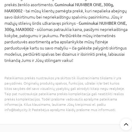
prekės ženklo asortimento.
Guminukai NUMBER ONE, 300g,
MAX0002
- tai mūsų klientų pamėgta prekė, kuri nepalieka abejingų
savo išskirtinumu bei nepriekaištingu spalviniu pasirinkimu. Jūsų ir
mažųjų stileivų širdis užkariavęs pirkinys -
Guminukai NUMBER ONE,
300g, MAX0002
- siūlomas patrauklia kaina, pasižymi nepriekaištinga
kokybe, patogumu ir jaukumu. Peržiūrėkite mūsų internetinės
parduotuvės asortimentą arba apsilankykite mūsų fizinėje
parduotuvėje kartu su savo mažyliu – čia galėsite palyginti skirtingus
modelius, peržiūrėti spalvas bei dizainus ir išsirinkti prekę, labiausiai
tinkančią Jums ir Jūsų stilingam vaikui!
Pateikiamos prekės nuotraukos yra skirtos tik iliustraciniams tikslams ir yra
pavyzdinės. Originalių produktų spalvos, funkcijos, užrašai ir/ar bet kurios
kitos savybės dėl savo vizualinių ypatybių gali atrodyti kitaip negu realybėje.
Taip pat nuotraukoje pateikiama prekės komplektacija gali neatitikti realios
prekės komplektacijos. Todėl prašome vadovautis aprašyme pateikiama
informacija. Kilus klausimams, laukiame Jūsų kreipimosi el. paštu
info@babycity.lt Pastebėjus aprašymo klaidų prašome mus informuoti.