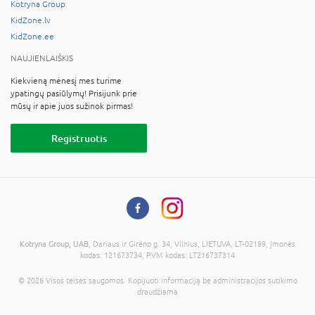
Kotryna Group
KidZone.lv
KidZone.ee
NAUJIENLAIŠKIS
Kiekvieną mėnesį mes turime
ypatingų pasiūlymų! Prisijunk prie
mūsų ir apie juos sužinok pirmas!
Registruotis
Kotryna Group, UAB
, Dariaus ir Girėno g. 34, Vilnius, LIETUVA, LT-02189, Įmonės
kodas: 121673734, PVM kodas: LT216737314
© 2026 Visos teisės saugomos. Kopijuoti informaciją be administracijos sutikimo
draudžiama