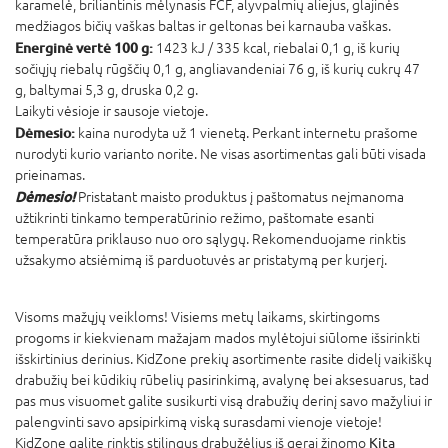
karamelė, briliantinis mėlynasis FCF, alyvpalmių aliejus, glajinės
medžiagos bičių vaškas baltas ir geltonas bei karnauba vaškas.
Energinė vertė 100 g:
1423 kJ / 335 kcal, riebalai 0,1 g, iš kurių
sočiųjų riebalų rūgščių 0,1 g, angliavandeniai 76 g, iš kurių cukrų 47
g, baltymai 5,3 g, druska 0,2 g.
Laikyti vėsioje ir sausoje vietoje.
Dėmesio:
kaina nurodyta už 1 vienetą. Perkant internetu prašome
nurodyti kurio varianto norite. Ne visas asortimentas gali būti visada
prieinamas.
Dėmesio!
Pristatant maisto produktus į paštomatus neįmanoma
užtikrinti tinkamo temperatūrinio režimo, paštomate esanti
temperatūra priklauso nuo oro sąlygų. Rekomenduojame rinktis
užsakymo atsiėmimą iš parduotuvės ar pristatymą per kurjerį.
Visoms mažųjų veikloms! Visiems metų laikams, skirtingoms
progoms ir kiekvienam mažajam mados mylėtojui siūlome išsirinkti
išskirtinius derinius. KidZone prekių asortimente rasite didelį vaikiškų
drabužių bei kūdikių rūbelių pasirinkimą, avalynę bei aksesuarus, tad
pas mus visuomet galite susikurti visą drabužių derinį savo mažyliui ir
palengvinti savo apsipirkimą viską surasdami vienoje vietoje!
KidZone galite rinktis stilingus drabužėlius iš gerai žinomo
Kita