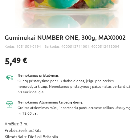
Guminukai NUMBER ONE, 300g, MAX0002
Kodas:
1051501-0194
Barkodas:
4000512711001, 4000512413004
5,
49 €
Nemokamas
pristatymas
Siuntą pristatysime per 1-3 darbo dienas, jeigu prie prekės
nenurodyta kitaip. Nemokamas pristatymas į paštomatus perkant už
60 eur ir daugiau.
Nemokamas Atsiėmimas
tą pačią dieną.
Greitas atsiėmimas mūsų ir partnerių parduotuvėse atlikus užsakymą
iki 12:00 val.
Amžius:
3 m.
Prekės ženklas:
Kita
Kilmės šalis:
Didžioji Britanija