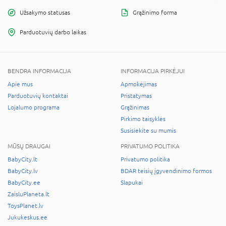
Užsakymo statusas
Grąžinimo forma
Parduotuvių darbo laikas
BENDRA INFORMACIJA
INFORMACIJA PIRKĖJUI
Apie mus
Apmokėjimas
Parduotuvių kontaktai
Pristatymas
Lojalumo programa
Grąžinimas
Pirkimo taisyklės
Susisiekite su mumis
MŪSŲ DRAUGAI
PRIVATUMO POLITIKA
BabyCity.lt
Privatumo politika
BabyCity.lv
BDAR teisių įgyvendinimo formos
BabyCity.ee
Slapukai
ZaisluPlaneta.lt
ToysPlanet.lv
Jukukeskus.ee