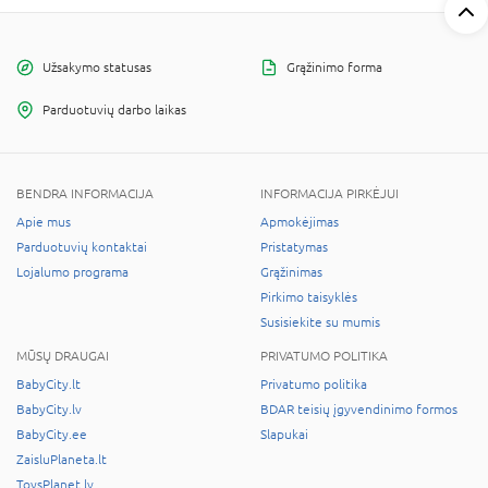
Užsakymo statusas
Grąžinimo forma
Parduotuvių darbo laikas
BENDRA INFORMACIJA
INFORMACIJA PIRKĖJUI
Apie mus
Apmokėjimas
Parduotuvių kontaktai
Pristatymas
Lojalumo programa
Grąžinimas
Pirkimo taisyklės
Susisiekite su mumis
MŪSŲ DRAUGAI
PRIVATUMO POLITIKA
BabyCity.lt
Privatumo politika
BabyCity.lv
BDAR teisių įgyvendinimo formos
BabyCity.ee
Slapukai
ZaisluPlaneta.lt
ToysPlanet.lv