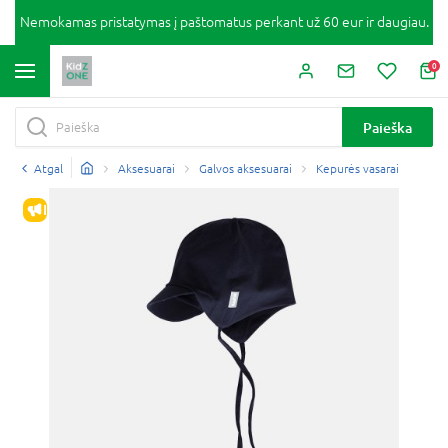
Nemokamas pristatymas į paštomatus perkant už 60 eur ir daugiau.
0
Paieška
Atgal
Aksesuarai
Galvos aksesuarai
Kepurės vasarai
IŠPARDAVIMAS