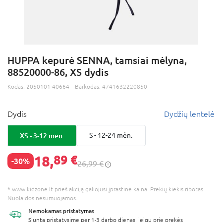
HUPPA kepurė SENNA, tamsiai mėlyna,
88520000-86, XS dydis
Kodas:
2050101-40664
Barkodas:
4741632220850
Dydis
Dydžių lentelė
XS - 3-12 mėn.
S - 12-24 mėn.
18,
89 €
-30%
26,99 €
* www.kidzone.lt prieš akciją galiojusi įprastinė kaina. Prekių kiekis ribotas.
Nuolaidos nesumuojamos.
Nemokamas
pristatymas
Siuntą pristatysime per 1-3 darbo dienas, jeigu prie prekės