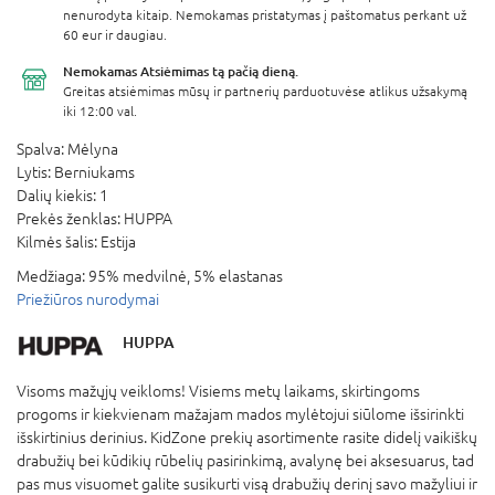
nenurodyta kitaip. Nemokamas pristatymas į paštomatus perkant už
60 eur ir daugiau.
Nemokamas Atsiėmimas
tą pačią dieną.
Greitas atsiėmimas mūsų ir partnerių parduotuvėse atlikus užsakymą
iki 12:00 val.
Spalva:
Mėlyna
Lytis:
Berniukams
Dalių kiekis:
1
Prekės ženklas:
HUPPA
Kilmės šalis:
Estija
Medžiaga:
95% medvilnė, 5% elastanas
Priežiūros nurodymai
HUPPA
Visoms mažųjų veikloms! Visiems metų laikams, skirtingoms
progoms ir kiekvienam mažajam mados mylėtojui siūlome išsirinkti
išskirtinius derinius. KidZone prekių asortimente rasite didelį vaikiškų
drabužių bei kūdikių rūbelių pasirinkimą, avalynę bei aksesuarus, tad
pas mus visuomet galite susikurti visą drabužių derinį savo mažyliui ir