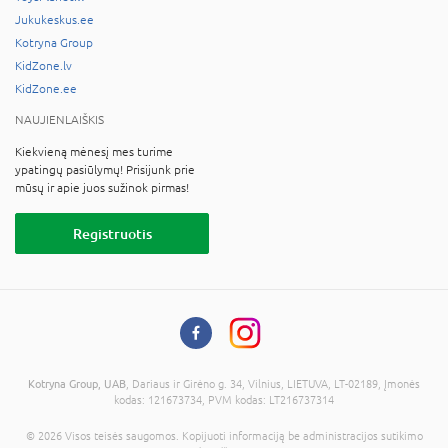
Jukukeskus.ee
Kotryna Group
KidZone.lv
KidZone.ee
NAUJIENLAIŠKIS
Kiekvieną mėnesį mes turime
ypatingų pasiūlymų! Prisijunk prie
mūsų ir apie juos sužinok pirmas!
Registruotis
Kotryna Group, UAB
, Dariaus ir Girėno g. 34, Vilnius, LIETUVA, LT-02189, Įmonės
kodas: 121673734, PVM kodas: LT216737314
© 2026 Visos teisės saugomos. Kopijuoti informaciją be administracijos sutikimo