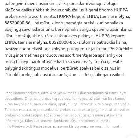
palengvinti savo apsipirkimą viską surasdami vienoje vietoje!
KidZone galite rinktis stilingus drabužėlius iš gerai žinomo
HUPPA
prekės ženklo asortimento.
HUPPA kepurė ENNA, tamsiai mėlyna,
88520000-86,
- tai mūsų klientų pamėgta prekė, kuri nepalieka
abejingų savo išskirtinumu bei nepriekaištingu spalviniu pasirinkimu.
Jūsų ir mažųjų stileivų širdis užkariavęs pirkinys -
HUPPA kepurė
ENNA, tamsiai mėlyna, 88520000-86,
- siūlomas patrauklia kaina,
pasižymi nepriekaištinga kokybe, patogumu ir jaukumu. Peržiūrėkite
mūsų internetinės parduotuvės asortimentą arba apsilankykite
mūsų fizinėje parduotuvėje kartu su savo mažyliu – čia galėsite
palyginti skirtingus modelius, peržiūrėti spalvas bei dizainus ir
išsirinkti prekę, labiausiai tinkančią Jums ir Jūsų stilingam vaikui!
Pateikiamos prekės nuotraukos yra skirtos tik iliustraciniams tikslams ir yra
pavyzdinės. Originalių produktų spalvos, funkcijos, užrašai ir/ar bet kurios
kitos savybės dėl savo vizualinių ypatybių gali atrodyti kitaip negu realybėje.
Taip pat nuotraukoje pateikiama prekės komplektacija gali neatitikti realios
prekės komplektacijos. Todėl prašome vadovautis aprašyme pateikiama
informacija. Kilus klausimams, laukiame Jūsų kreipimosi el. paštu
info@babycity.lt Pastebėjus aprašymo klaidų prašome mus informuoti.