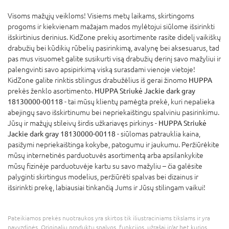
Visoms mažųjų veikloms! Visiems metų laikams, skirtingoms
progoms ir kiekvienam mažajam mados mylėtojui siūlome išsirinkti
išskirtinius derinius. KidZone prekių asortimente rasite didelį vaikiškų
drabužių bei kūdikių rūbelių pasirinkimą, avalynę bei aksesuarus, tad
pas mus visuomet galite susikurti visą drabužių derinį savo mažyliui ir
palengvinti savo apsipirkimą viską surasdami vienoje vietoje!
KidZone galite rinktis stilingus drabužėlius iš gerai žinomo
HUPPA
prekės ženklo asortimento.
HUPPA Striukė Jackie dark gray
18130000-00118
- tai mūsų klientų pamėgta prekė, kuri nepalieka
abejingų savo išskirtinumu bei nepriekaištingu spalviniu pasirinkimu.
Jūsų ir mažųjų stileivų širdis užkariavęs pirkinys -
HUPPA Striukė
Jackie dark gray 18130000-00118
- siūlomas patrauklia kaina,
pasižymi nepriekaištinga kokybe, patogumu ir jaukumu. Peržiūrėkite
mūsų internetinės parduotuvės asortimentą arba apsilankykite
mūsų fizinėje parduotuvėje kartu su savo mažyliu – čia galėsite
palyginti skirtingus modelius, peržiūrėti spalvas bei dizainus ir
išsirinkti prekę, labiausiai tinkančią Jums ir Jūsų stilingam vaikui!
Pateikiamos prekės nuotraukos yra skirtos tik iliustraciniams tikslams ir yra
pavyzdinės. Originalių produktų spalvos, funkcijos, užrašai ir/ar bet kurios