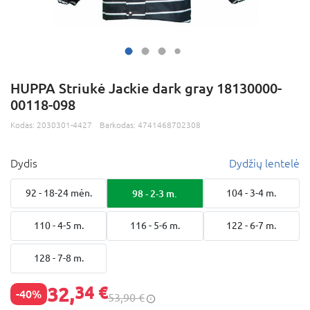
HUPPA Striukė Jackie dark gray 18130000-
00118-098
Kodas:
2030301-4427
Barkodas:
4741468702308
Dydis
Dydžių lentelė
92 - 18-24 mėn.
98 - 2-3 m.
104 - 3-4 m.
110 - 4-5 m.
116 - 5-6 m.
122 - 6-7 m.
128 - 7-8 m.
32,
34 €
-40%
53,90 €