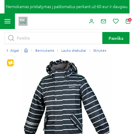
Nemokamas pristatymas į paštomatus perkant už 60 eur ir daugiau.
0
Paieška
Atgal
Berniukams
Lauko drabužiai
Striukės
IŠPARDAVIMAS