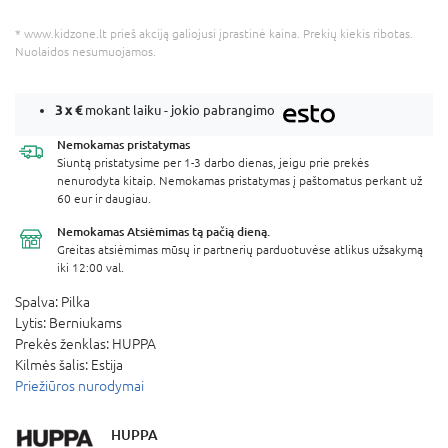
* www.kidzone.lt prieš akciją galiojusi įprastinė kaina. Prekių kiekis ribotas.
Nuolaidos nesumuojamos.
3 x
€
mokant laiku - jokio pabrangimo
Nemokamas
pristatymas
Siuntą pristatysime per 1-3 darbo dienas, jeigu prie prekės
nenurodyta kitaip. Nemokamas pristatymas į paštomatus perkant už
60 eur ir daugiau.
Nemokamas Atsiėmimas
tą pačią dieną.
Greitas atsiėmimas mūsų ir partnerių parduotuvėse atlikus užsakymą
iki 12:00 val.
Spalva:
Pilka
Lytis:
Berniukams
Prekės ženklas:
HUPPA
Kilmės šalis:
Estija
Priežiūros nurodymai
HUPPA