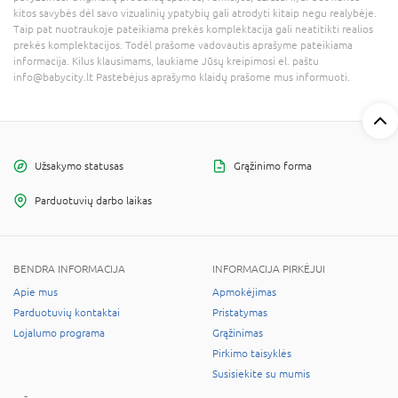
kitos savybės dėl savo vizualinių ypatybių gali atrodyti kitaip negu realybėje.
Taip pat nuotraukoje pateikiama prekės komplektacija gali neatitikti realios
prekės komplektacijos. Todėl prašome vadovautis aprašyme pateikiama
informacija. Kilus klausimams, laukiame Jūsų kreipimosi el. paštu
info@babycity.lt Pastebėjus aprašymo klaidų prašome mus informuoti.
Užsakymo statusas
Grąžinimo forma
Parduotuvių darbo laikas
BENDRA INFORMACIJA
INFORMACIJA PIRKĖJUI
Apie mus
Apmokėjimas
Parduotuvių kontaktai
Pristatymas
Lojalumo programa
Grąžinimas
Pirkimo taisyklės
Susisiekite su mumis