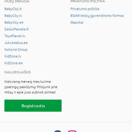
MŪSŲ DRAUGAI
PRIVATUMO POLITIKA
BabyCity.lt
Privatumo politika
BabyCity.lv
BDAR teisių įgyvendinimo formos
BabyCity.ee
Slapukai
ZaisluPlaneta.lt
ToysPlanet.lv
Jukukeskus.ee
Kotryna Group
KidZone.lv
KidZone.ee
NAUJIENLAIŠKIS
Kiekvieną mėnesį mes turime
ypatingų pasiūlymų! Prisijunk prie
mūsų ir apie juos sužinok pirmas!
Registruotis