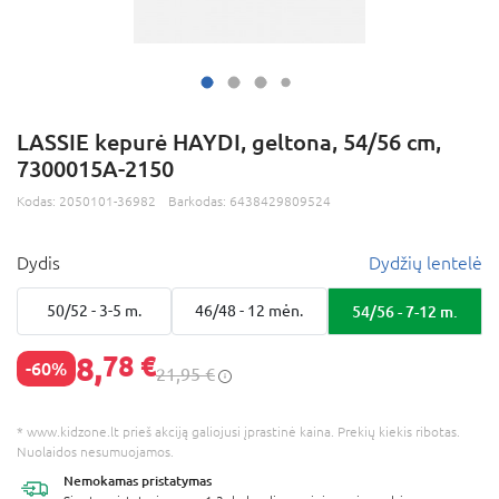
LASSIE kepurė HAYDI, geltona, 54/56 cm,
7300015A-2150
Kodas:
2050101-36982
Barkodas:
6438429809524
Dydis
Dydžių lentelė
50/52 - 3-5 m.
46/48 - 12 mėn.
54/56 - 7-12 m.
8,
78 €
-60%
21,95 €
* www.kidzone.lt prieš akciją galiojusi įprastinė kaina. Prekių kiekis ribotas.
Nuolaidos nesumuojamos.
Nemokamas
pristatymas