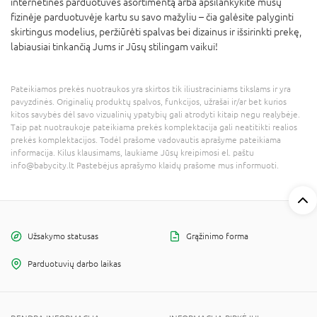
internetinės parduotuvės asortimentą arba apsilankykite mūsų
fizinėje parduotuvėje kartu su savo mažyliu – čia galėsite palyginti
skirtingus modelius, peržiūrėti spalvas bei dizainus ir išsirinkti prekę,
labiausiai tinkančią Jums ir Jūsų stilingam vaikui!
Pateikiamos prekės nuotraukos yra skirtos tik iliustraciniams tikslams ir yra
pavyzdinės. Originalių produktų spalvos, funkcijos, užrašai ir/ar bet kurios
kitos savybės dėl savo vizualinių ypatybių gali atrodyti kitaip negu realybėje.
Taip pat nuotraukoje pateikiama prekės komplektacija gali neatitikti realios
prekės komplektacijos. Todėl prašome vadovautis aprašyme pateikiama
informacija. Kilus klausimams, laukiame Jūsų kreipimosi el. paštu
info@babycity.lt Pastebėjus aprašymo klaidų prašome mus informuoti.
Užsakymo statusas
Grąžinimo forma
Parduotuvių darbo laikas