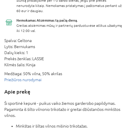
Siuntą pristatysime per 1-3 darbo dienas, jeigu prie prekės
nenurodyta kitaip. Nemokamas pristatymas į paštomatus perkant už
60 eur ir daugiau.
Nemokamas Atsiėmimas
tą pačią dieną.
Greitas atsiėmimas mūsų ir partnerių parduotuvėse atlikus užsakymą
iki 12:00 val.
Spalva:
Geltona
Lytis:
Berniukams
Dalių kiekis:
1
Prekės ženklas:
LASSIE
Kilmės šalis:
Kinija
Medžiaga:
50% vilna, 50% akrilas
Priežiūros nurodymai
Apie prekę
Ši sportinė kepurė - puikus vaiko žiemos garderobo papildymas.
Pagaminta iš šilto vilnonio trikotažo ir greitai džiūstančios minkštos
vilnos.
Minkštas ir šiltas vilnos mišinio trikotažas.