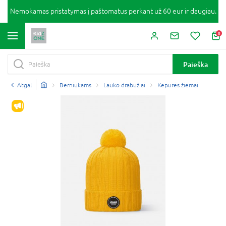
Nemokamas pristatymas į paštomatus perkant už 60 eur ir daugiau.
0
Paieška
Atgal
Berniukams
Lauko drabužiai
Kepurės žiemai
IŠPARDAVIMAS