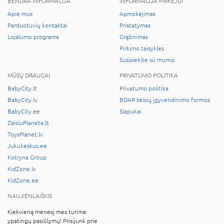
BENDRA INFORMACIJA
INFORMACIJA PIRKĖJUI
Apie mus
Apmokėjimas
Parduotuvių kontaktai
Pristatymas
Lojalumo programa
Grąžinimas
Pirkimo taisyklės
Susisiekite su mumis
MŪSŲ DRAUGAI
PRIVATUMO POLITIKA
BabyCity.lt
Privatumo politika
BabyCity.lv
BDAR teisių įgyvendinimo formos
BabyCity.ee
Slapukai
ZaisluPlaneta.lt
ToysPlanet.lv
Jukukeskus.ee
Kotryna Group
KidZone.lv
KidZone.ee
NAUJIENLAIŠKIS
Kiekvieną mėnesį mes turime
ypatingų pasiūlymų! Prisijunk prie