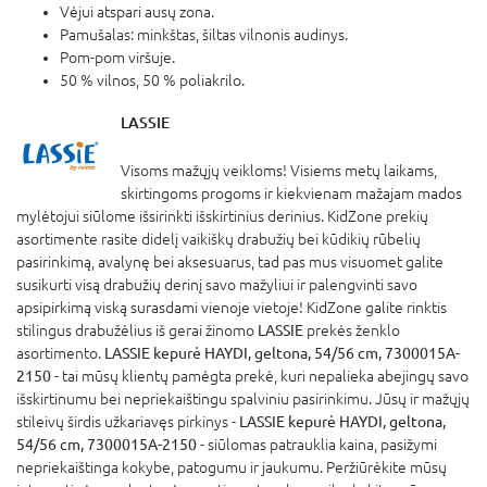
Vėjui atspari ausų zona.
Pamušalas: minkštas, šiltas vilnonis audinys.
Pom-pom viršuje.
50 % vilnos, 50 % poliakrilo.
LASSIE
Visoms mažųjų veikloms! Visiems metų laikams,
skirtingoms progoms ir kiekvienam mažajam mados
mylėtojui siūlome išsirinkti išskirtinius derinius. KidZone prekių
asortimente rasite didelį vaikiškų drabužių bei kūdikių rūbelių
pasirinkimą, avalynę bei aksesuarus, tad pas mus visuomet galite
susikurti visą drabužių derinį savo mažyliui ir palengvinti savo
apsipirkimą viską surasdami vienoje vietoje! KidZone galite rinktis
stilingus drabužėlius iš gerai žinomo
LASSIE
prekės ženklo
asortimento.
LASSIE kepurė HAYDI, geltona, 54/56 cm, 7300015A-
2150
- tai mūsų klientų pamėgta prekė, kuri nepalieka abejingų savo
išskirtinumu bei nepriekaištingu spalviniu pasirinkimu. Jūsų ir mažųjų
stileivų širdis užkariavęs pirkinys -
LASSIE kepurė HAYDI, geltona,
54/56 cm, 7300015A-2150
- siūlomas patrauklia kaina, pasižymi
nepriekaištinga kokybe, patogumu ir jaukumu. Peržiūrėkite mūsų