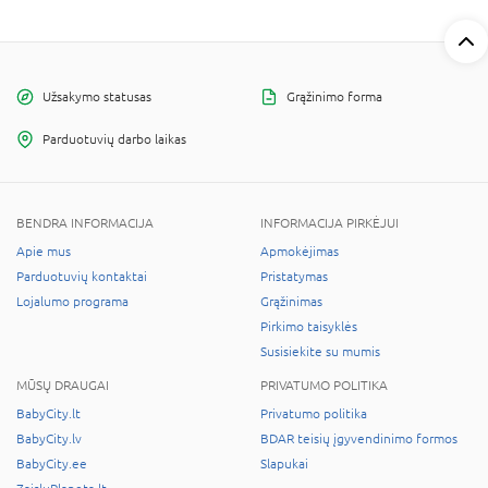
Užsakymo statusas
Grąžinimo forma
Parduotuvių darbo laikas
BENDRA INFORMACIJA
INFORMACIJA PIRKĖJUI
Apie mus
Apmokėjimas
Parduotuvių kontaktai
Pristatymas
Lojalumo programa
Grąžinimas
Pirkimo taisyklės
Susisiekite su mumis
MŪSŲ DRAUGAI
PRIVATUMO POLITIKA
BabyCity.lt
Privatumo politika
BabyCity.lv
BDAR teisių įgyvendinimo formos
BabyCity.ee
Slapukai