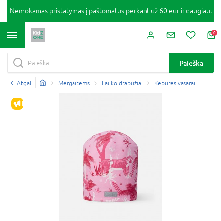
Nemokamas pristatymas į paštomatus perkant už 60 eur ir daugiau.
0
Paieška
Atgal
Mergaitėms
Lauko drabužiai
Kepurės vasarai
IŠPARDAVIMAS