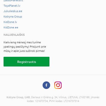
ZaisluPlaneta.lt
ToysPlanet.lv
Jukukeskus.ee
Kotryna Group
KidZone.lv
KidZone.ee
NAUJIENLAIŠKIS
Kiekvieną mėnesį mes turime
ypatingų pasiūlymų! Prisijunk prie
mūsų ir apie juos sužinok pirmas!
Registruotis
Kotryna Group, UAB
, Dariaus ir Girėno g. 34, Vilnius, LIETUVA, LT-02189, Įmonės
kodas: 121673734, PVM kodas: LT216737314