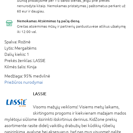
Siuntą pristatysime per 1-3 darbo dienas, jeigu prie prekės
nenurodyta kitaip. Nemokamas pristatymas į paštomatus perkant už
60 eur ir daugiau.
Nemokamas Atsiėmimas
tą pačią dieną.
Greitas atsiėmimas mūsų ir partnerių parduotuvėse atlikus užsakymą
iki 12:00 val.
Spalva:
Rožinė
Lytis:
Mergaitėms
Dalių kiekis:
1
Prekės ženklas:
LASSIE
Kilmės šalis:
Kinija
Medžiaga:
95% medvilnė
Priežiūros nurodymai
LASSIE
Visoms mažųjų veikloms! Visiems metų laikams,
skirtingoms progoms ir kiekvienam mažajam mados
mylėtojui siūlome išsirinkti išskirtinius derinius. KidZone prekių
asortimente rasite didelį vaikiškų drabužių bei kūdikių rūbelių
pasirinkimą, avalynę bei aksesuarus, tad pas mus visuomet galite