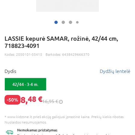
LASSIE kepurė SAMAR, rožinė, 42/44 cm,
718823-4091
Kodas:
2050101-35415
Barkodas:
6438429666370
Dydis
Dydžių lentelė
42/44 - 3-4 m.
8,
48 €
-50%
16,95 €
* www.kidzone.lt prieš akciją galiojusi įprastinė kaina. Prekių kiekis ribotas.
Nuolaidos nesumuojamos.
Nemokamas
pristatymas