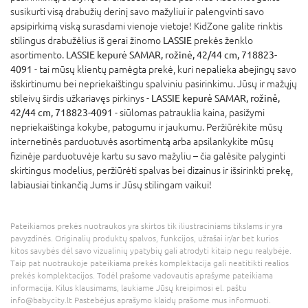
susikurti visą drabužių derinį savo mažyliui ir palengvinti savo
apsipirkimą viską surasdami vienoje vietoje! KidZone galite rinktis
stilingus drabužėlius iš gerai žinomo
LASSIE
prekės ženklo
asortimento.
LASSIE kepurė SAMAR, rožinė, 42/44 cm, 718823-
4091
- tai mūsų klientų pamėgta prekė, kuri nepalieka abejingų savo
išskirtinumu bei nepriekaištingu spalviniu pasirinkimu. Jūsų ir mažųjų
stileivų širdis užkariavęs pirkinys -
LASSIE kepurė SAMAR, rožinė,
42/44 cm, 718823-4091
- siūlomas patrauklia kaina, pasižymi
nepriekaištinga kokybe, patogumu ir jaukumu. Peržiūrėkite mūsų
internetinės parduotuvės asortimentą arba apsilankykite mūsų
fizinėje parduotuvėje kartu su savo mažyliu – čia galėsite palyginti
skirtingus modelius, peržiūrėti spalvas bei dizainus ir išsirinkti prekę,
labiausiai tinkančią Jums ir Jūsų stilingam vaikui!
Pateikiamos prekės nuotraukos yra skirtos tik iliustraciniams tikslams ir yra
pavyzdinės. Originalių produktų spalvos, funkcijos, užrašai ir/ar bet kurios
kitos savybės dėl savo vizualinių ypatybių gali atrodyti kitaip negu realybėje.
Taip pat nuotraukoje pateikiama prekės komplektacija gali neatitikti realios
prekės komplektacijos. Todėl prašome vadovautis aprašyme pateikiama
informacija. Kilus klausimams, laukiame Jūsų kreipimosi el. paštu
info@babycity.lt Pastebėjus aprašymo klaidų prašome mus informuoti.