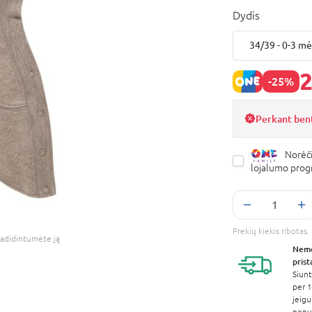
Dydis
34/39 - 0-3 mė
2
-25%
Perkant bent
Norėči
lojalumo pro
Prekių kiekis ribota
adidintumėte ją
Nem
pris
Siunt
per 1
jeigu
nenur