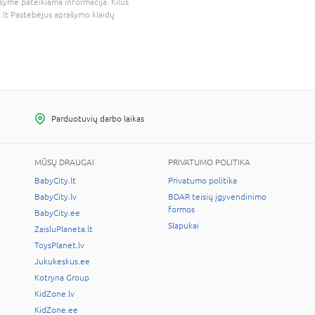
šyme pateikiama informacija. Kilus
.lt
Pastebėjus aprašymo klaidų
Parduotuvių darbo laikas
MŪSŲ DRAUGAI
PRIVATUMO POLITIKA
BabyCity.lt
Privatumo politika
BabyCity.lv
BDAR teisių įgyvendinimo
formos
BabyCity.ee
Slapukai
ZaisluPlaneta.lt
ToysPlanet.lv
Jukukeskus.ee
Kotryna Group
KidZone.lv
KidZone.ee