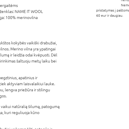
ergaitėms
Nem
pristatymas į paštom
ženklas:
NAME IT WOOL
60 eur ir daugiau.
ga:
100% merinovilna
kštos kokybės vaikiški drabužiai,
ilnos. Merino vilna yra ypatingai
ilumą ir leidžia odai kvėpuoti. Dėl
irinkimas šaltuoju metų laiku bei
egztinius, apatinius ir
iek aktyviam laisvalaikiui lauke.
 lengva priežiūra ir stilingu
gos.
 vaikui natūralią šilumą, patogumą
ga, kuri reguliuoja kūno