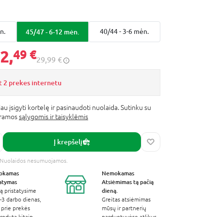
n.
45/47 - 6-12 mėn.
40/44 - 3-6 mėn.
2,
49 €
29,99 €
 2 prekes internetu
au įsigyti kortelę ir pasinaudoti nuolaida. Sutinku su
gramos
sąlygomis ir taisyklėmis
Į krepšelį
s. Nuolaidos nesumuojamos.
okamas
Nemokamas
tatymas
Atsiėmimas
tą pačią
dieną.
ą pristatysime
-3 darbo dienas,
Greitas atsiėmimas
 prie prekės
mūsų ir partnerių
odyta kitaip.
parduotuvėse atlikus