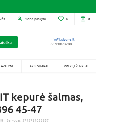
vės
Mano paskyra
0
0
info@kidzone.lt
aieška
I-V: 9:00-16:00
AVALYNĖ
AKSESUARAI
PREKIŲ ŽENKLAI
T kepurė šalmas,
96 45-47
18
Barkodas:
5715721053857