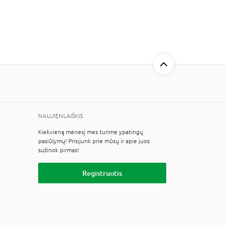
NAUJIENLAIŠKIS
Kiekvieną mėnesį mes turime ypatingų
pasiūlymų! Prisijunk prie mūsų ir apie juos
sužinok pirmas!
Registruotis