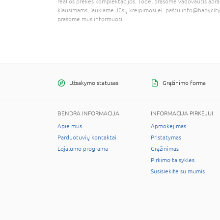
realios prekės komplektacijos. Todėl prašome vadovautis apra
klausimams, laukiame Jūsų kreipimosi el. paštu
info@babycity
prašome mus informuoti.
Užsakymo statusas
Grąžinimo forma
BENDRA INFORMACIJA
INFORMACIJA PIRKĖJUI
Apie mus
Apmokėjimas
Parduotuvių kontaktai
Pristatymas
Lojalumo programa
Grąžinimas
Pirkimo taisyklės
Susisiekite su mumis