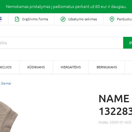
Nemokamas pristatymas į paštomatus perkant už 60 eur ir daugiau.
Grąžinimo forma
Užsakymo sekimas
Parduotu
P
KCIJOS
KŪDIKIAMS
MERGAITĖMS
BERNIUKAMS
 žiemai
NAME I
132283
Kodas:
2050101-425