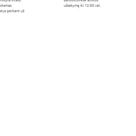
okamas
užsakymą iki 12:00 val.
atus perkant už