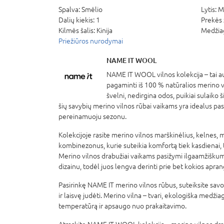
Spalva:
Smėlio
Lytis:
M
Dalių kiekis:
1
Prekės 
Kilmės šalis:
Kinija
Medžia
Priežiūros nurodymai
NAME IT WOOL
NAME IT WOOL vilnos kolekcija – tai au
pagaminti iš 100 % natūralios merino v
švelni, nedirgina odos, puikiai sulaiko š
šių savybių merino vilnos rūbai vaikams yra idealus pas
pereinamuoju sezonu.
Kolekcijoje rasite merino vilnos marškinėlius, kelnes, m
kombinezonus, kurie suteikia komfortą tiek kasdienai, t
Merino vilnos drabužiai vaikams pasižymi ilgaamžiškumu,
dizainu, todėl juos lengva derinti prie bet kokios apran
Pasirinkę NAME IT merino vilnos rūbus, suteiksite savo
ir laisvę judėti. Merino vilna – tvari, ekologiška medžia
temperatūrą ir apsaugo nuo prakaitavimo.