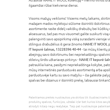
Atraskite NAME IT WOOL kolekciją – merino vilnos drabu
ilgaamžiai rūbai kiekvienai dienai.
Visoms mažųjų veikloms! Visiems metų laikams, skirt
mažajam mados mylėtojui siūlome išsirinkti išskirtinius
asortimente rasite didelį vaikiškų drabužių bei kūdikių 
aksesuarus, tad pas mus visuomet galite susikurti visą d
palengvinti savo apsipirkimą viską surasdami vienoje vi
stilingus drabužėlius iš gerai žinomo
NAME IT WOOL
p
IT kepurė šalmas, 13228396 40-44
- tai mūsų klientų 
abejingų savo išskirtinumu bei nepriekaištingu spalvini
stileivų širdis užkariavęs pirkinys -
NAME IT kepurė šal
patrauklia kaina, pasižymi nepriekaištinga kokybe, pa
mūsų internetinės parduotuvės asortimentą arba apsil
parduotuvėje kartu su savo mažyliu – čia galėsite palyg
spalvas bei dizainus ir išsirinkti prekę, labiausiai tinkan
Pateikiamos prekės nuotraukos yra skirtos tik iliustraciniams ti
produktų spalvos, funkcijos, užrašai ir/ar bet kurios kitos savy
atrodyti kitaip negu realybėje. Taip pat nuotraukoje pateikiam