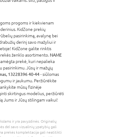
žiai vaikams: šilti, patogūs ir
ingoms progoms ir kiekvienam
 derinius. KidZone prekių
rūbelių pasirinkimą, avalynę bei
rabužių derinį savo mažyliui ir
etoje! KidZone galite rinktis
rekės ženklo asortimento.
NAME
pamėgta prekė, kuri nepalieka
u pasirinkimu. Jūsų ir mažųjų
mas, 13228396 40-44
- siūlomas
togumu ir jaukumu. Peržiūrėkite
ankykite mūsų fizinėje
inti skirtingus modelius, peržiūrėti
čią Jums ir Jūsų stilingam vaikui!
kslams ir yra pavyzdinės. Originalių
bės dėl savo vizualinių ypatybių gali
a prekės komplektacija gali neatitikti