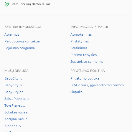
Parduotuvių darbo laikas
BENDRA INFORMACIJA
INFORMACIJA PIRKĖJUI
Apie mus
Apmokėjimas
Parduotuvių kontaktai
Pristatymas
Lojalumo programa
Grąžinimas
Pirkimo taisyklės
Susisiekite su mumis
MŪSŲ DRAUGAI
PRIVATUMO POLITIKA
BabyCity.lt
Privatumo politika
BabyCity.lv
BDAR teisių įgyvendinimo formos
BabyCity.ee
Slapukai
ZaisluPlaneta.lt
ToysPlanet.lv
Jukukeskus.ee
Kotryna Group
KidZone.lv