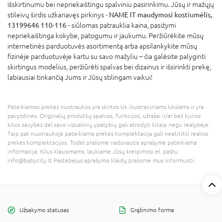
išskirtinumu bei nepriekaištingu spalviniu pasirinkimu. Jūsų ir mažųjų
stileivų širdis užkariavęs pirkinys -
NAME IT maudymosi kostiumėlis,
13199646 110-116
- siūlomas patrauklia kaina, pasižymi
nepriekaištinga kokybe, patogumu ir jaukumu. Peržiūrėkite mūsų
internetinės parduotuvės asortimentą arba apsilankykite mūsų
fizinėje parduotuvėje kartu su savo mažyliu – čia galėsite palyginti
skirtingus modelius, peržiūrėti spalvas bei dizainus ir išsirinkti prekę,
labiausiai tinkančią Jums ir Jūsų stilingam vaikui!
Pateikiamos prekės nuotraukos yra skirtos tik iliustraciniams tikslams ir yra
pavyzdinės. Originalių produktų spalvos, funkcijos, užrašai ir/ar bet kurios
kitos savybės dėl savo vizualinių ypatybių gali atrodyti kitaip negu realybėje.
Taip pat nuotraukoje pateikiama prekės komplektacija gali neatitikti realios
prekės komplektacijos. Todėl prašome vadovautis aprašyme pateikiama
informacija. Kilus klausimams, laukiame Jūsų kreipimosi el. paštu
info@babycity.lt Pastebėjus aprašymo klaidų prašome mus informuoti.
Užsakymo statusas
Grąžinimo forma