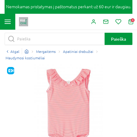
Nemokamas pristatymas į paštomatus perkant už 60 eur ir daugiau.
0
Paieška
Atgal
Mergaitėms
Apatiniai drabužiai
Maudymosi kostiumėliai
E-KAINA