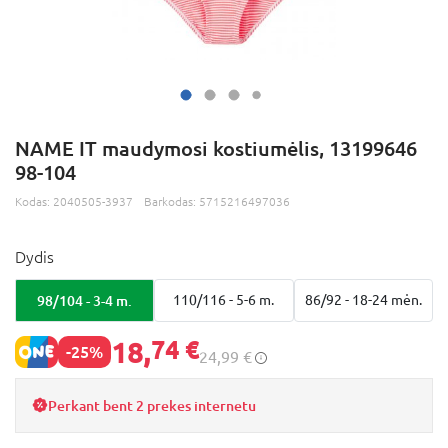
NAME IT maudymosi kostiumėlis, 13199646
98-104
Kodas:
2040505-3937
Barkodas:
5715216497036
Dydis
98/104 - 3-4 m.
110/116 - 5-6 m.
86/92 - 18-24 mėn.
18,
74 €
-25%
24,99 €
Perkant bent 2 prekes internetu