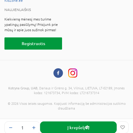
KidZone.ee
NAUJIENLAIŠKIS
Kiekvieną mėnesį mes turime
ypatingų pasiūlymų! Prisijunk prie
mūsų ir apie juos sužinok pirmas!
Registruotis
Kotryna Group, UAB
, Dariaus ir Girėno g. 34, Vilnius, LIETUVA, LT-02189, Įmonės
kodas: 121673734, PVM kodas: LT216737314
© 2026 Visos teisės saugomos. Kopijuoti informaciją be administracijos sutikimo
draudžiama
Į krepšelį