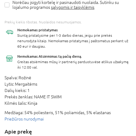
Norėčiau įsigyti kortelę ir pasinaudoti nuolaida. Sutinku su
lojalumo programos
sąlygomis ir taisyklėmis
Prekių kiekis ribotas. Nuolaidos nesumuojamos.
Nemokamas
pristatymas
Siuntą pristatysime per 1-3 darbo dienas, jeigu prie prekės
nenurodyta kitaip. Nemokamas pristatymas į paštomatus perkant už
60 eur ir daugiau.
Nemokamas Atsiėmimas
tą pačią dieną.
Greitas atsiėmimas mūsų ir partnerių parduotuvėse atlikus užsakymą
iki 12:00 val.
Spalva:
Rožinė
Lytis:
Mergaitėms
Dalių kiekis:
1
Prekės ženklas:
NAME IT SWIM
Kilmės šalis:
Kinija
Medžiaga:
54% poliesteris, 51% poliamidas, 5% elastanas
Priežiūros nurodymai
Apie prekę