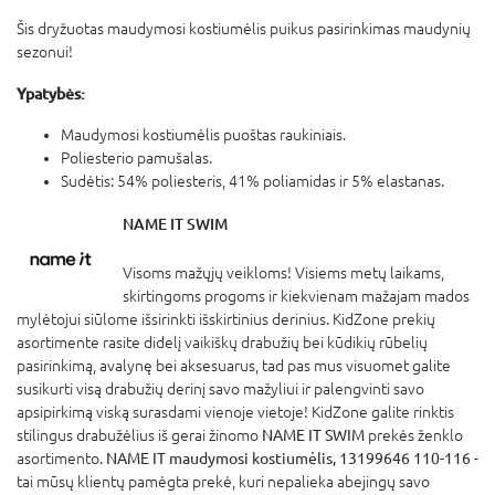
Šis dryžuotas maudymosi kostiumėlis puikus pasirinkimas maudynių
sezonui!
Ypatybės:
Maudymosi kostiumėlis puoštas raukiniais.
Poliesterio pamušalas.
Sudėtis: 54% poliesteris, 41% poliamidas ir 5% elastanas.
NAME IT SWIM
Visoms mažųjų veikloms! Visiems metų laikams,
skirtingoms progoms ir kiekvienam mažajam mados
mylėtojui siūlome išsirinkti išskirtinius derinius. KidZone prekių
asortimente rasite didelį vaikiškų drabužių bei kūdikių rūbelių
pasirinkimą, avalynę bei aksesuarus, tad pas mus visuomet galite
susikurti visą drabužių derinį savo mažyliui ir palengvinti savo
apsipirkimą viską surasdami vienoje vietoje! KidZone galite rinktis
stilingus drabužėlius iš gerai žinomo
NAME IT SWIM
prekės ženklo
asortimento.
NAME IT maudymosi kostiumėlis, 13199646 110-116
-
tai mūsų klientų pamėgta prekė, kuri nepalieka abejingų savo