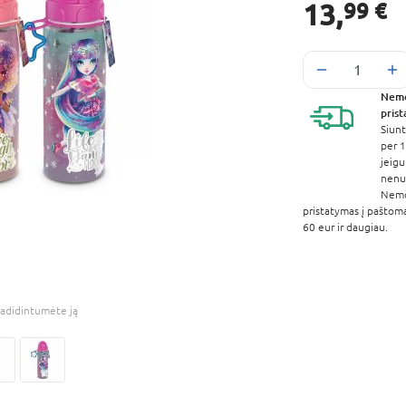
13,
99 €
Nem
pris
Siunt
per 1
jeigu
nenur
Nem
pristatymas į paštom
60 eur ir daugiau.
adidintumėte ją