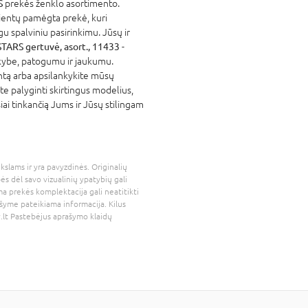
S
prekės ženklo asortimento.
lientų pamėgta prekė, kuri
u spalviniu pasirinkimu. Jūsų ir
ARS gertuvė, asort., 11433
-
okybe, patogumu ir jaukumu.
ntą arba apsilankykite mūsų
te palyginti skirtingus modelius,
usiai tinkančią Jums ir Jūsų stilingam
kslams ir yra pavyzdinės. Originalių
bės dėl savo vizualinių ypatybių gali
a prekės komplektacija gali neatitikti
šyme pateikiama informacija. Kilus
.lt
Pastebėjus aprašymo klaidų