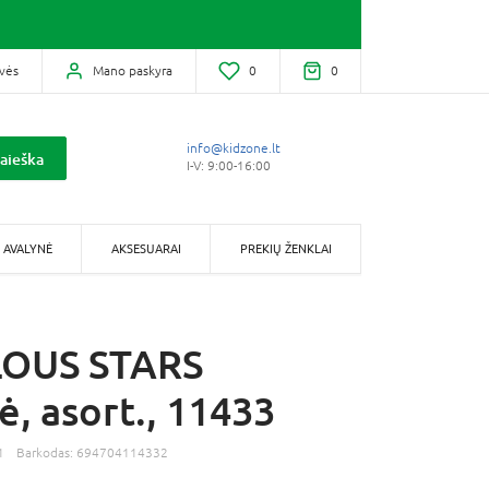
vės
Mano paskyra
0
0
info@kidzone.lt
aieška
I-V: 9:00-16:00
AVALYNĖ
AKSESUARAI
PREKIŲ ŽENKLAI
OUS STARS
ė, asort., 11433
1
Barkodas:
694704114332