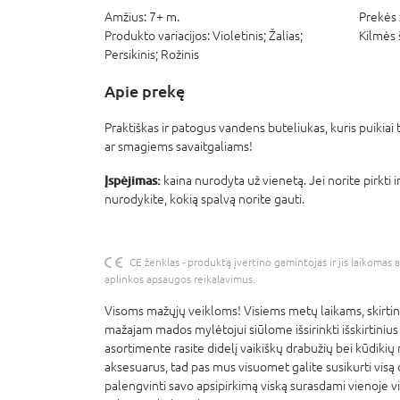
Amžius:
7+ m.
Prekės 
Produkto variacijos:
Violetinis; Žalias;
Kilmės 
Persikinis; Rožinis
Apie prekę
Praktiškas ir patogus vandens buteliukas, kuris puikiai
ar smagiems savaitgaliams!
Įspėjimas:
kaina nurodyta už vienetą. Jei norite pirkti
nurodykite, kokią spalvą norite gauti.
CE ženklas - produktą įvertino gamintojas ir jis laikomas 
aplinkos apsaugos reikalavimus.
Visoms mažųjų veikloms! Visiems metų laikams, skirt
mažajam mados mylėtojui siūlome išsirinkti išskirtinius
asortimente rasite didelį vaikiškų drabužių bei kūdikių 
aksesuarus, tad pas mus visuomet galite susikurti visą d
palengvinti savo apsipirkimą viską surasdami vienoje vi