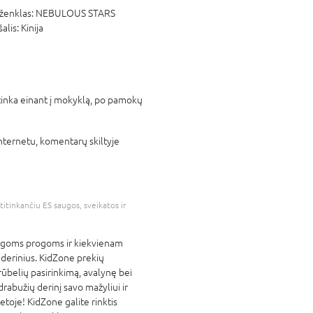
ženklas:
NEBULOUS STARS
šalis:
Kinija
 tinka einant į mokyklą, po pamokų
 internetu, komentarų skiltyje
atitinkančiu ES saugos, sveikatos ir
ingoms progoms ir kiekvienam
 derinius. KidZone prekių
rūbelių pasirinkimą, avalynę bei
rabužių derinį savo mažyliui ir
etoje! KidZone galite rinktis