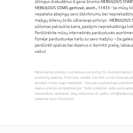
stilingus drabužėlius iš gerai žinomo
NEBULOUS STAR
NEBULOUS STARS gertuvė, asort., 11433
- tai mūsų k
nepalieka abejingų savo išskirtinumu bei nepriekaišting
mažųjų stileivų širdis užkariavęs pirkinys -
NEBULOUS ST
siūlomas patrauklia kaina, pasižymi nepriekaištinga k
Peržiūrėkite mūsų internetinės parduotuvės asortime
fizinėje parduotuvėje kartu su savo mažyliu – čia galėsi
peržiūrėti spalvas bei dizainus ir išsirinkti prekę, labia
vaikui!
Pateikiamos prekės nuotraukos yra skirtos tik iliustraciniams ti
produktų spalvos, funkcijos, užrašai ir/ar bet kurios kitos savy
atrodyti kitaip negu realybėje. Taip pat nuotraukoje pateikiam
realios prekės komplektacijos. Todėl prašome vadovautis apra
klausimams, laukiame Jūsų kreipimosi el. paštu
info@babycity
prašome mus informuoti.