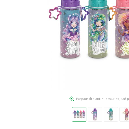
Paspauskite ant nuotraukos, kad p