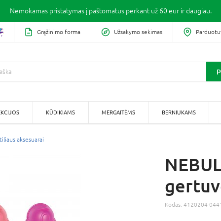
Nemokamas pristatymas į paštomatus perkant už 60 eur ir daugiau.
Grąžinimo forma
Užsakymo sekimas
Parduotu
P
KCIJOS
KŪDIKIAMS
MERGAITĖMS
BERNIUKAMS
stiliaus aksesuarai
NEBUL
gertuv
Kodas:
4120204-044