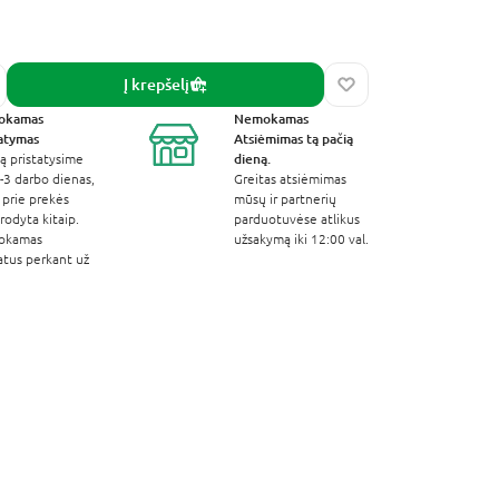
Į krepšelį
okamas
Nemokamas
tatymas
Atsiėmimas
tą pačią
dieną.
ą pristatysime
-3 darbo dienas,
Greitas atsiėmimas
 prie prekės
mūsų ir partnerių
odyta kitaip.
parduotuvėse atlikus
okamas
užsakymą iki 12:00 val.
atus perkant už