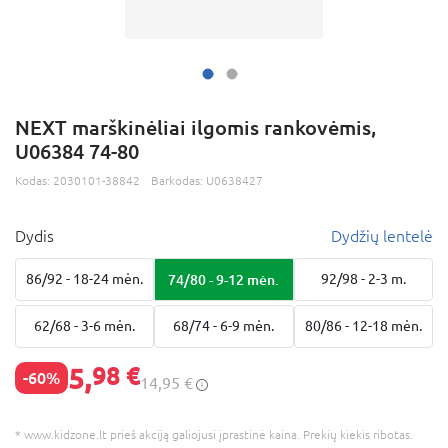
NEXT marškinėliai ilgomis rankovėmis,
U06384 74-80
Kodas:
2030101-38842
Barkodas:
U0638427
Dydis
Dydžių lentelė
86/92 - 18-24 mėn.
74/80 - 9-12 mėn.
92/98 - 2-3 m.
62/68 - 3-6 mėn.
68/74 - 6-9 mėn.
80/86 - 12-18 mėn.
5,
98 €
-60%
14,95 €
* www.kidzone.lt prieš akciją galiojusi įprastinė kaina. Prekių kiekis ribotas.