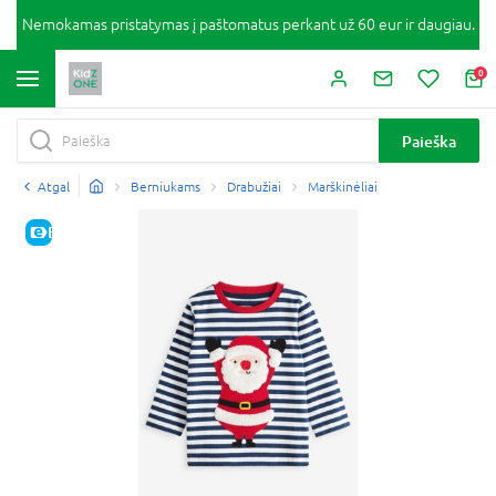
Nemokamas pristatymas į paštomatus perkant už 60 eur ir daugiau.
0
Paieška
Atgal
Berniukams
Drabužiai
Marškinėliai
E-KAINA