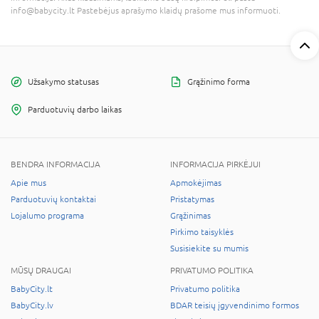
info@babycity.lt Pastebėjus aprašymo klaidų prašome mus informuoti.
Užsakymo statusas
Grąžinimo forma
Parduotuvių darbo laikas
BENDRA INFORMACIJA
INFORMACIJA PIRKĖJUI
Apie mus
Apmokėjimas
Parduotuvių kontaktai
Pristatymas
Lojalumo programa
Grąžinimas
Pirkimo taisyklės
Susisiekite su mumis
MŪSŲ DRAUGAI
PRIVATUMO POLITIKA
BabyCity.lt
Privatumo politika
BabyCity.lv
BDAR teisių įgyvendinimo formos