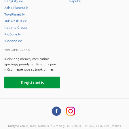
BabyCity.ee
Slapukai
ZaisluPlaneta.lt
ToysPlanet.lv
Jukukeskus.ee
Kotryna Group
KidZone.lv
KidZone.ee
NAUJIENLAIŠKIS
Kiekvieną mėnesį mes turime
ypatingų pasiūlymų! Prisijunk prie
mūsų ir apie juos sužinok pirmas!
Registruotis
Kotryna Group, UAB
, Dariaus ir Girėno g. 34, Vilnius, LIETUVA, LT-02189, Įmonės