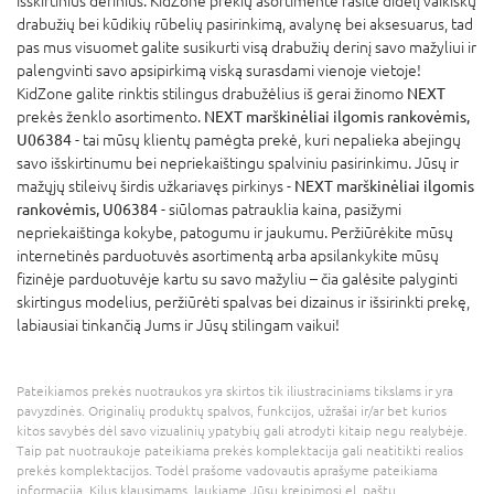
išskirtinius derinius. KidZone prekių asortimente rasite didelį vaikiškų
drabužių bei kūdikių rūbelių pasirinkimą, avalynę bei aksesuarus, tad
pas mus visuomet galite susikurti visą drabužių derinį savo mažyliui ir
palengvinti savo apsipirkimą viską surasdami vienoje vietoje!
KidZone galite rinktis stilingus drabužėlius iš gerai žinomo
NEXT
prekės ženklo asortimento.
NEXT marškinėliai ilgomis rankovėmis,
U06384
- tai mūsų klientų pamėgta prekė, kuri nepalieka abejingų
savo išskirtinumu bei nepriekaištingu spalviniu pasirinkimu. Jūsų ir
mažųjų stileivų širdis užkariavęs pirkinys -
NEXT marškinėliai ilgomis
rankovėmis, U06384
- siūlomas patrauklia kaina, pasižymi
nepriekaištinga kokybe, patogumu ir jaukumu. Peržiūrėkite mūsų
internetinės parduotuvės asortimentą arba apsilankykite mūsų
fizinėje parduotuvėje kartu su savo mažyliu – čia galėsite palyginti
skirtingus modelius, peržiūrėti spalvas bei dizainus ir išsirinkti prekę,
labiausiai tinkančią Jums ir Jūsų stilingam vaikui!
Pateikiamos prekės nuotraukos yra skirtos tik iliustraciniams tikslams ir yra
pavyzdinės. Originalių produktų spalvos, funkcijos, užrašai ir/ar bet kurios
kitos savybės dėl savo vizualinių ypatybių gali atrodyti kitaip negu realybėje.
Taip pat nuotraukoje pateikiama prekės komplektacija gali neatitikti realios
prekės komplektacijos. Todėl prašome vadovautis aprašyme pateikiama
informacija. Kilus klausimams, laukiame Jūsų kreipimosi el. paštu