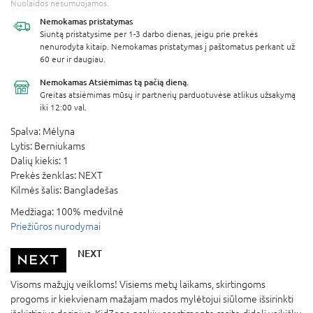
Nuolaidos nesumuojamos.
Nemokamas
pristatymas
Siuntą pristatysime per 1-3 darbo dienas, jeigu prie prekės
nenurodyta kitaip. Nemokamas pristatymas į paštomatus perkant už
60 eur ir daugiau.
Nemokamas Atsiėmimas
tą pačią dieną.
Greitas atsiėmimas mūsų ir partnerių parduotuvėse atlikus užsakymą
iki 12:00 val.
Spalva:
Mėlyna
Lytis:
Berniukams
Dalių kiekis:
1
Prekės ženklas:
NEXT
Kilmės šalis:
Bangladešas
Medžiaga:
100% medvilnė
Priežiūros nurodymai
NEXT
Visoms mažųjų veikloms! Visiems metų laikams, skirtingoms
progoms ir kiekvienam mažajam mados mylėtojui siūlome išsirinkti