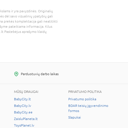
kslams ir yra pavyzdinės. Originalių
bės dėl savo vizualinių ypatybių gali
a prekės komplektacija gali neatitikti
šyme pateikiama informacija. Kilus
.lt
Pastebėjus aprašymo klaidų
Parduotuvių darbo laikas
MŪSŲ DRAUGAI
PRIVATUMO POLITIKA
BabyCity.lt
Privatumo politika
BabyCity.lv
BDAR teisių įgyvendinimo
formos
BabyCity.ee
Slapukai
ZaisluPlaneta.lt
ToysPlanet.lv