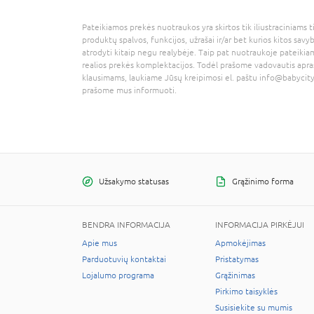
Pateikiamos prekės nuotraukos yra skirtos tik iliustraciniams ti
produktų spalvos, funkcijos, užrašai ir/ar bet kurios kitos savy
atrodyti kitaip negu realybėje. Taip pat nuotraukoje pateikiam
realios prekės komplektacijos. Todėl prašome vadovautis apra
klausimams, laukiame Jūsų kreipimosi el. paštu
info@babycity
prašome mus informuoti.
Užsakymo statusas
Grąžinimo forma
BENDRA INFORMACIJA
INFORMACIJA PIRKĖJUI
Apie mus
Apmokėjimas
Parduotuvių kontaktai
Pristatymas
Lojalumo programa
Grąžinimas
Pirkimo taisyklės
Susisiekite su mumis