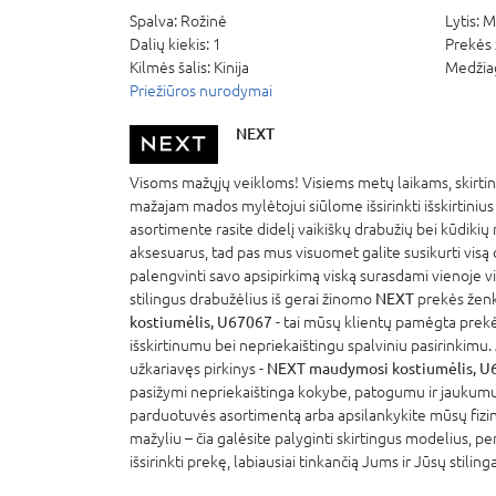
Spalva:
Rožinė
Lytis:
M
Dalių kiekis:
1
Prekės 
Kilmės šalis:
Kinija
Medžia
Priežiūros nurodymai
NEXT
Visoms mažųjų veikloms! Visiems metų laikams, skirt
mažajam mados mylėtojui siūlome išsirinkti išskirtinius
asortimente rasite didelį vaikiškų drabužių bei kūdikių 
aksesuarus, tad pas mus visuomet galite susikurti visą d
palengvinti savo apsipirkimą viską surasdami vienoje vi
stilingus drabužėlius iš gerai žinomo
NEXT
prekės ženk
kostiumėlis, U67067
- tai mūsų klientų pamėgta prekė
išskirtinumu bei nepriekaištingu spalviniu pasirinkimu. J
užkariavęs pirkinys -
NEXT maudymosi kostiumėlis, U
pasižymi nepriekaištinga kokybe, patogumu ir jaukumu
parduotuvės asortimentą arba apsilankykite mūsų fizi
mažyliu – čia galėsite palyginti skirtingus modelius, per
išsirinkti prekę, labiausiai tinkančią Jums ir Jūsų stiling