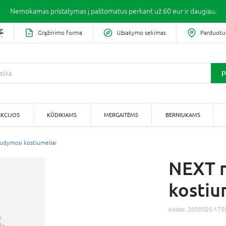
Nemokamas pristatymas į paštomatus perkant už 60 eur ir daugiau.
Grąžinimo forma
Užsakymo sekimas
Parduotu
P
KCIJOS
KŪDIKIAMS
MERGAITĖMS
BERNIUKAMS
udymosi kostiumėliai
NEXT 
kostiu
Kodas:
2030505-175