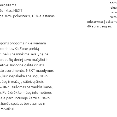
per 1
ergaitėms
jeigu
ženklas:
NEXT
nenur
ga:
82% poliesteris, 18% elastanas
Nem
pristatymas į paštom
60 eur ir daugiau.
ingoms progoms ir kiekvienam
 derinius. KidZone prekių
rūbelių pasirinkimą, avalynę bei
rabužių derinį savo mažyliui ir
etoje! KidZone galite rinktis
lo asortimento.
NEXT maudymosi
, kuri nepalieka abejingų savo
ūsų ir mažųjų stileivų širdis
67067
- siūlomas patrauklia kaina,
. Peržiūrėkite mūsų internetinės
nėje parduotuvėje kartu su savo
žiūrėti spalvas bei dizainus ir
am vaikui!