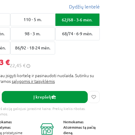
Dydžių lentelė
110 - 5 m.
62/68 - 3-6 mėn.
ėn.
98 - 3 m.
68/74 - 6-9 mėn.
ėn.
86/92 - 18-24 mėn.
3 €
22,45 €
au įsigyti kortelę ir pasinaudoti nuolaida. Sutinku su
gramos
sąlygomis ir taisyklėmis
Į krepšelį
 akciją galiojusi įprastinė kaina. Prekių kiekis ribotas.
amos.
okamas
Nemokamas
tatymas
Atsiėmimas
tą pačią
dieną.
ą pristatysime