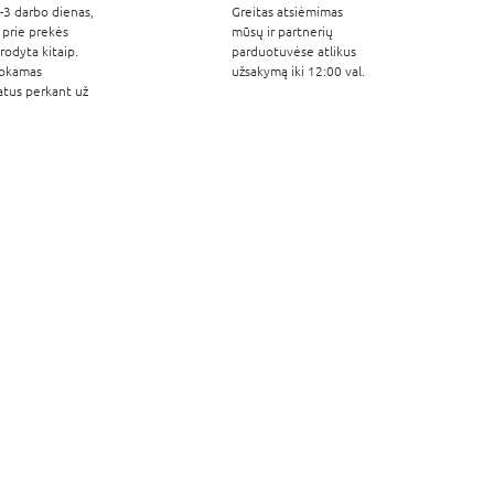
-3 darbo dienas,
Greitas atsiėmimas
 prie prekės
mūsų ir partnerių
odyta kitaip.
parduotuvėse atlikus
okamas
užsakymą iki 12:00 val.
atus perkant už