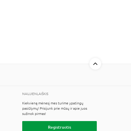
NAUJIENLAIŠKIS
Kiekvieną mėnesį mes turime ypatingų
pasiūlymų! Prisijunk prie mūsų ir apie juos
sužinok pirmas!
Registruotis