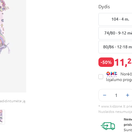
Dydis
104 - 4 m.
74/80 - 9-12 m
80/86 - 12-18 m
11,
2
-50%
Norėči
lojalumo pro
adidintumėte ją
* www.kidzone.lt prieš
Nuolaidos nesumuoj
Nem
pris
Siunt