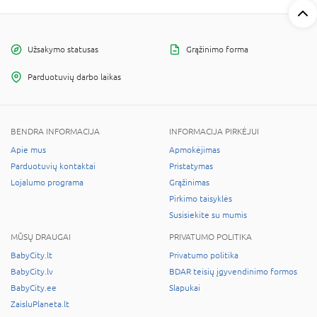
Užsakymo statusas
Grąžinimo forma
Parduotuvių darbo laikas
BENDRA INFORMACIJA
INFORMACIJA PIRKĖJUI
Apie mus
Apmokėjimas
Parduotuvių kontaktai
Pristatymas
Lojalumo programa
Grąžinimas
Pirkimo taisyklės
Susisiekite su mumis
MŪSŲ DRAUGAI
PRIVATUMO POLITIKA
BabyCity.lt
Privatumo politika
BabyCity.lv
BDAR teisių įgyvendinimo formos
BabyCity.ee
Slapukai
ZaisluPlaneta.lt