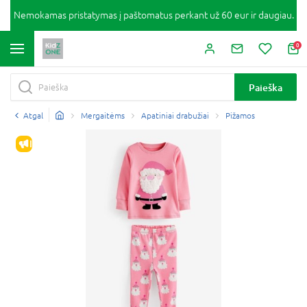
Nemokamas pristatymas į paštomatus perkant už 60 eur ir daugiau.
0
Paieška
Atgal
Mergaitėms
Apatiniai drabužiai
Pižamos
IŠPARDAVIMAS