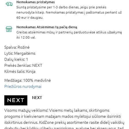
Nemokamas
pristatymas
Siuntą pristatysime per 1-3 darbo dienas, jeigu prie prekės
nenurodyta kitaip. Nemokamas pristatymas į paštomatus perkant už
60 eur ir daugiau.
Nemokamas Atsiėmimas
tą pačią dieną.
Greitas atsiėmimas mūsų ir partnerių parduotuvėse atlikus užsakymą
iki 12:00 val.
Spalva:
Rožinė
Lytis:
Mergaitėms
Dalių kiekis:
1
Prekės ženklas:
NEXT
Kilmės šalis:
Kinija
Medžiaga:
100% medvilnė
Priežiūros nurodymai
NEXT
Visoms mažųjų veikloms! Visiems metų laikams, skirtingoms
progoms ir kiekvienam mažajam mados mylėtojui siūlome išsirinkti
išskirtinius derinius. KidZone prekių asortimente rasite didelį vaikiškų
drabužių bei kūdikių rūbelių pasirinkimą, avalynę bei aksesuarus, tad