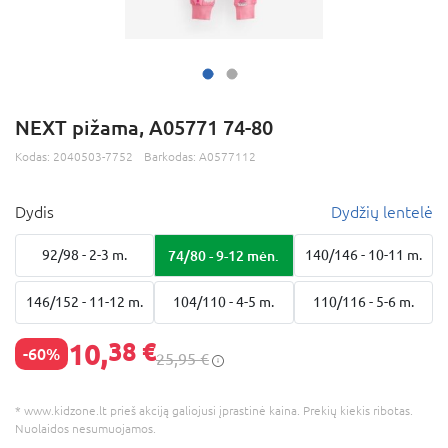
NEXT pižama, A05771 74-80
Kodas:
2040503-7752
Barkodas:
A0577112
Dydis
Dydžių lentelė
92/98 - 2-3 m.
74/80 - 9-12 mėn.
140/146 - 10-11 m.
146/152 - 11-12 m.
104/110 - 4-5 m.
110/116 - 5-6 m.
10,
38 €
-60%
25,95 €
* www.kidzone.lt prieš akciją galiojusi įprastinė kaina. Prekių kiekis ribotas.
Nuolaidos nesumuojamos.