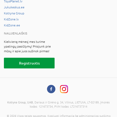
ToysPlanet.lv
Jukukeskus.ee
Kotryna Group
KidZone.lv
KidZone.ee
NAUJIENLAIŠKIS
Kiekvieną mėnesį mes turime
ypatingų pasiūlymų! Prisijunk prie
mūsų ir apie juos sužinok pirmas!
Registruotis
Kotryna Group, UAB
, Dariaus ir Girėno g. 34, Vilnius, LIETUVA, LT-02189, Įmonės
kodas: 121673734, PVM kodas: LT216737314
© 2026 Visos teisės saugomos. Kopijuoti informaciją be administracijos sutikimo