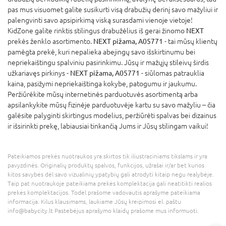
pas mus visuomet galite susikurti visą drabužių derinį savo mažyliui ir
palengvinti savo apsipirkimą viską surasdami vienoje vietoje!
KidZone galite rinktis stilingus drabužėlius iš gerai žinomo
NEXT
prekės ženklo asortimento.
NEXT pižama, A05771
- tai mūsų klientų
pamėgta prekė, kuri nepalieka abejingų savo išskirtinumu bei
nepriekaištingu spalviniu pasirinkimu. Jūsų ir mažųjų stileivų širdis
užkariavęs pirkinys -
NEXT pižama, A05771
- siūlomas patrauklia
kaina, pasižymi nepriekaištinga kokybe, patogumu ir jaukumu.
Peržiūrėkite mūsų internetinės parduotuvės asortimentą arba
apsilankykite mūsų fizinėje parduotuvėje kartu su savo mažyliu – čia
galėsite palyginti skirtingus modelius, peržiūrėti spalvas bei dizainus
ir išsirinkti prekę, labiausiai tinkančią Jums ir Jūsų stilingam vaikui!
Pateikiamos prekės nuotraukos yra skirtos tik iliustraciniams tikslams ir yra
pavyzdinės. Originalių produktų spalvos, funkcijos, užrašai ir/ar bet kurios
kitos savybės dėl savo vizualinių ypatybių gali atrodyti kitaip negu realybėje.
Taip pat nuotraukoje pateikiama prekės komplektacija gali neatitikti realios
prekės komplektacijos. Todėl prašome vadovautis aprašyme pateikiama
informacija. Kilus klausimams, laukiame Jūsų kreipimosi el. paštu
info@babycity.lt Pastebėjus aprašymo klaidų prašome mus informuoti.