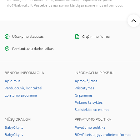
info@babycity.lt Pastebėjus aprašymo klaidų prašome mus informuoti.
Užsakymo statusas
Grąžinimo forma
Parduotuvių darbo laikas
BENDRA INFORMACIJA
INFORMACIJA PIRKĖJUI
Apie mus
Apmokėjimas
Parduotuvių kontaktai
Pristatymas
Lojalumo programa
Grąžinimas
Pirkimo taisyklės
Susisiekite su mumis
MŪSŲ DRAUGAI
PRIVATUMO POLITIKA
BabyCity.lt
Privatumo politika
BabyCity.lv
BDAR teisių įgyvendinimo formos