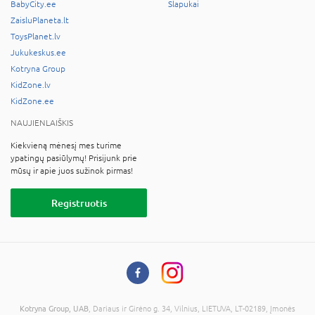
BabyCity.ee
Slapukai
ZaisluPlaneta.lt
ToysPlanet.lv
Jukukeskus.ee
Kotryna Group
KidZone.lv
KidZone.ee
NAUJIENLAIŠKIS
Kiekvieną mėnesį mes turime
ypatingų pasiūlymų! Prisijunk prie
mūsų ir apie juos sužinok pirmas!
Registruotis
Kotryna Group, UAB
, Dariaus ir Girėno g. 34, Vilnius, LIETUVA, LT-02189, Įmonės