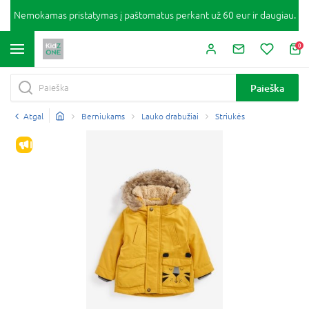
Nemokamas pristatymas į paštomatus perkant už 60 eur ir daugiau.
0
Paieška
Atgal
Berniukams
Lauko drabužiai
Striukės
IŠPARDAVIMAS