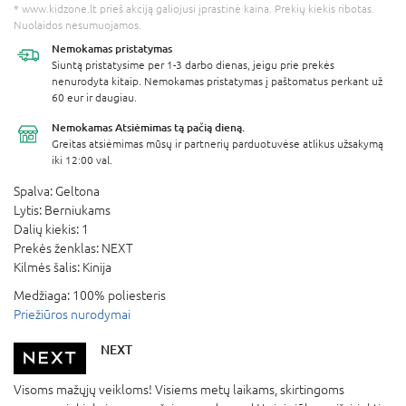
* www.kidzone.lt prieš akciją galiojusi įprastinė kaina. Prekių kiekis ribotas.
Nuolaidos nesumuojamos.
Nemokamas
pristatymas
Siuntą pristatysime per 1-3 darbo dienas, jeigu prie prekės
nenurodyta kitaip. Nemokamas pristatymas į paštomatus perkant už
60 eur ir daugiau.
Nemokamas Atsiėmimas
tą pačią dieną.
Greitas atsiėmimas mūsų ir partnerių parduotuvėse atlikus užsakymą
iki 12:00 val.
Spalva:
Geltona
Lytis:
Berniukams
Dalių kiekis:
1
Prekės ženklas:
NEXT
Kilmės šalis:
Kinija
Medžiaga:
100% poliesteris
Priežiūros nurodymai
NEXT
Visoms mažųjų veikloms! Visiems metų laikams, skirtingoms