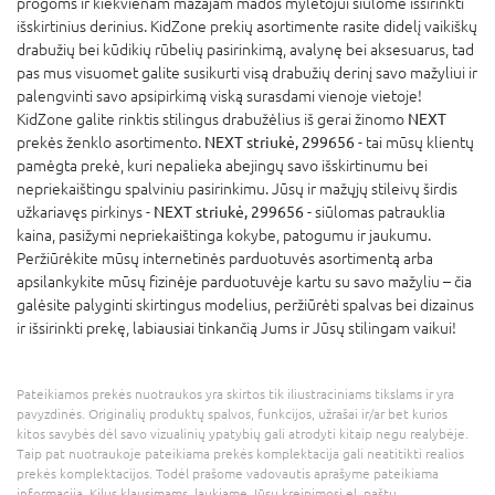
progoms ir kiekvienam mažajam mados mylėtojui siūlome išsirinkti
išskirtinius derinius. KidZone prekių asortimente rasite didelį vaikiškų
drabužių bei kūdikių rūbelių pasirinkimą, avalynę bei aksesuarus, tad
pas mus visuomet galite susikurti visą drabužių derinį savo mažyliui ir
palengvinti savo apsipirkimą viską surasdami vienoje vietoje!
KidZone galite rinktis stilingus drabužėlius iš gerai žinomo
NEXT
prekės ženklo asortimento.
NEXT striukė, 299656
- tai mūsų klientų
pamėgta prekė, kuri nepalieka abejingų savo išskirtinumu bei
nepriekaištingu spalviniu pasirinkimu. Jūsų ir mažųjų stileivų širdis
užkariavęs pirkinys -
NEXT striukė, 299656
- siūlomas patrauklia
kaina, pasižymi nepriekaištinga kokybe, patogumu ir jaukumu.
Peržiūrėkite mūsų internetinės parduotuvės asortimentą arba
apsilankykite mūsų fizinėje parduotuvėje kartu su savo mažyliu – čia
galėsite palyginti skirtingus modelius, peržiūrėti spalvas bei dizainus
ir išsirinkti prekę, labiausiai tinkančią Jums ir Jūsų stilingam vaikui!
Pateikiamos prekės nuotraukos yra skirtos tik iliustraciniams tikslams ir yra
pavyzdinės. Originalių produktų spalvos, funkcijos, užrašai ir/ar bet kurios
kitos savybės dėl savo vizualinių ypatybių gali atrodyti kitaip negu realybėje.
Taip pat nuotraukoje pateikiama prekės komplektacija gali neatitikti realios
prekės komplektacijos. Todėl prašome vadovautis aprašyme pateikiama
informacija. Kilus klausimams, laukiame Jūsų kreipimosi el. paštu