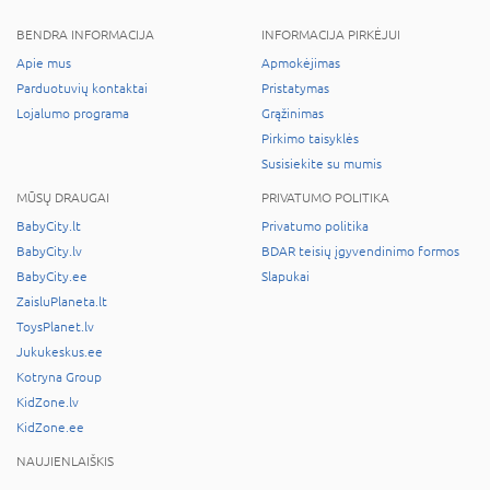
BENDRA INFORMACIJA
INFORMACIJA PIRKĖJUI
Apie mus
Apmokėjimas
Parduotuvių kontaktai
Pristatymas
Lojalumo programa
Grąžinimas
Pirkimo taisyklės
Susisiekite su mumis
MŪSŲ DRAUGAI
PRIVATUMO POLITIKA
BabyCity.lt
Privatumo politika
BabyCity.lv
BDAR teisių įgyvendinimo formos
BabyCity.ee
Slapukai
ZaisluPlaneta.lt
ToysPlanet.lv
Jukukeskus.ee
Kotryna Group
KidZone.lv
KidZone.ee
NAUJIENLAIŠKIS