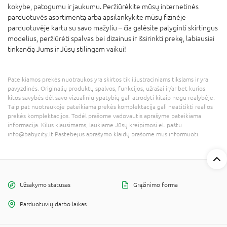
kokybe, patogumu ir jaukumu. Peržiūrėkite mūsų internetinės
parduotuvės asortimentą arba apsilankykite mūsų fizinėje
parduotuvėje kartu su savo mažyliu – čia galėsite palyginti skirtingus
modelius, peržiūrėti spalvas bei dizainus ir išsirinkti prekę, labiausiai
tinkančią Jums ir Jūsų stilingam vaikui!
Pateikiamos prekės nuotraukos yra skirtos tik iliustraciniams tikslams ir yra
pavyzdinės. Originalių produktų spalvos, funkcijos, užrašai ir/ar bet kurios
kitos savybės dėl savo vizualinių ypatybių gali atrodyti kitaip negu realybėje.
Taip pat nuotraukoje pateikiama prekės komplektacija gali neatitikti realios
prekės komplektacijos. Todėl prašome vadovautis aprašyme pateikiama
informacija. Kilus klausimams, laukiame Jūsų kreipimosi el. paštu
info@babycity.lt Pastebėjus aprašymo klaidų prašome mus informuoti.
Užsakymo statusas
Grąžinimo forma
Parduotuvių darbo laikas