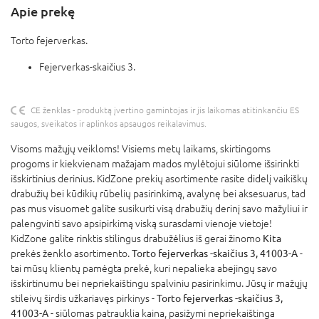
Apie prekę
Torto fejerverkas.
Fejerverkas-skaičius 3.
CE ženklas - produktą įvertino gamintojas ir jis laikomas atitinkančiu ES
saugos, sveikatos ir aplinkos apsaugos reikalavimus.
Visoms mažųjų veikloms! Visiems metų laikams, skirtingoms
progoms ir kiekvienam mažajam mados mylėtojui siūlome išsirinkti
išskirtinius derinius. KidZone prekių asortimente rasite didelį vaikiškų
drabužių bei kūdikių rūbelių pasirinkimą, avalynę bei aksesuarus, tad
pas mus visuomet galite susikurti visą drabužių derinį savo mažyliui ir
palengvinti savo apsipirkimą viską surasdami vienoje vietoje!
KidZone galite rinktis stilingus drabužėlius iš gerai žinomo
Kita
prekės ženklo asortimento.
Torto fejerverkas -skaičius 3, 41003-A
-
tai mūsų klientų pamėgta prekė, kuri nepalieka abejingų savo
išskirtinumu bei nepriekaištingu spalviniu pasirinkimu. Jūsų ir mažųjų
stileivų širdis užkariavęs pirkinys -
Torto fejerverkas -skaičius 3,
41003-A
- siūlomas patrauklia kaina, pasižymi nepriekaištinga