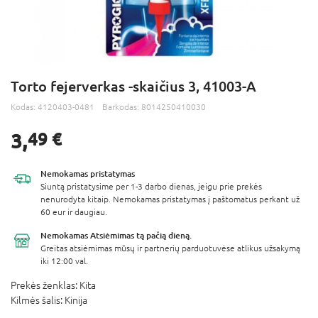
Torto fejerverkas -skaičius 3, 41003-A
Kodas:
4120403-0481
Barkodas:
8014250410030
3,
49 €
Nemokamas
pristatymas
Siuntą pristatysime per 1-3 darbo dienas, jeigu prie prekės
nenurodyta kitaip. Nemokamas pristatymas į paštomatus perkant už
60 eur ir daugiau.
Nemokamas Atsiėmimas
tą pačią dieną.
Greitas atsiėmimas mūsų ir partnerių parduotuvėse atlikus užsakymą
iki 12:00 val.
Prekės ženklas:
Kita
Kilmės šalis:
Kinija