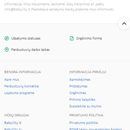
informacija. Kilus klausimams, laukiame Jūsų kreipimosi el. paštu
info@babycity.lt Pastebėjus aprašymo klaidų prašome mus informuoti.
Užsakymo statusas
Grąžinimo forma
Parduotuvių darbo laikas
BENDRA INFORMACIJA
INFORMACIJA PIRKĖJUI
Apie mus
Apmokėjimas
Parduotuvių kontaktai
Pristatymas
Lojalumo programa
Grąžinimas
Pirkimo taisyklės
Susisiekite su mumis
MŪSŲ DRAUGAI
PRIVATUMO POLITIKA
BabyCity.lt
Privatumo politika
BabyCity.lv
BDAR teisių įgyvendinimo formos