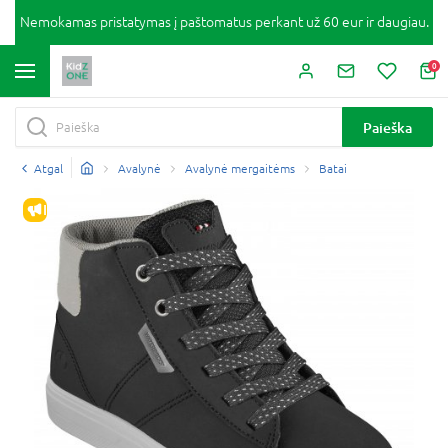
Nemokamas pristatymas į paštomatus perkant už 60 eur ir daugiau.
0
Paieška
Atgal
Avalynė
Avalynė mergaitėms
Batai
IŠPARDAVIMAS