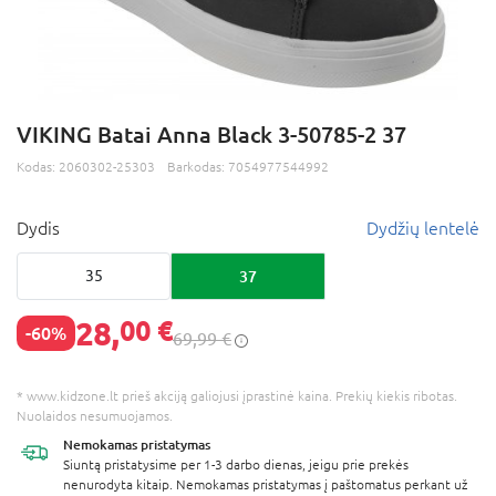
VIKING Batai Anna Black 3-50785-2 37
Kodas:
2060302-25303
Barkodas:
7054977544992
Dydis
Dydžių lentelė
35
37
28,
00 €
-60%
69,99 €
* www.kidzone.lt prieš akciją galiojusi įprastinė kaina. Prekių kiekis ribotas.
Nuolaidos nesumuojamos.
Nemokamas
pristatymas
Siuntą pristatysime per 1-3 darbo dienas, jeigu prie prekės
nenurodyta kitaip. Nemokamas pristatymas į paštomatus perkant už