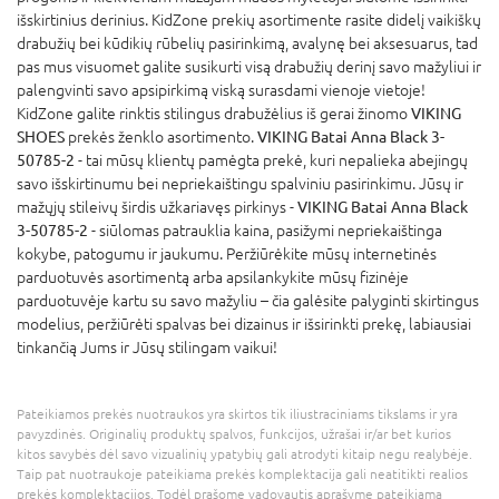
išskirtinius derinius. KidZone prekių asortimente rasite didelį vaikiškų
drabužių bei kūdikių rūbelių pasirinkimą, avalynę bei aksesuarus, tad
pas mus visuomet galite susikurti visą drabužių derinį savo mažyliui ir
palengvinti savo apsipirkimą viską surasdami vienoje vietoje!
KidZone galite rinktis stilingus drabužėlius iš gerai žinomo
VIKING
SHOES
prekės ženklo asortimento.
VIKING Batai Anna Black 3-
50785-2
- tai mūsų klientų pamėgta prekė, kuri nepalieka abejingų
savo išskirtinumu bei nepriekaištingu spalviniu pasirinkimu. Jūsų ir
mažųjų stileivų širdis užkariavęs pirkinys -
VIKING Batai Anna Black
3-50785-2
- siūlomas patrauklia kaina, pasižymi nepriekaištinga
kokybe, patogumu ir jaukumu. Peržiūrėkite mūsų internetinės
parduotuvės asortimentą arba apsilankykite mūsų fizinėje
parduotuvėje kartu su savo mažyliu – čia galėsite palyginti skirtingus
modelius, peržiūrėti spalvas bei dizainus ir išsirinkti prekę, labiausiai
tinkančią Jums ir Jūsų stilingam vaikui!
Pateikiamos prekės nuotraukos yra skirtos tik iliustraciniams tikslams ir yra
pavyzdinės. Originalių produktų spalvos, funkcijos, užrašai ir/ar bet kurios
kitos savybės dėl savo vizualinių ypatybių gali atrodyti kitaip negu realybėje.
Taip pat nuotraukoje pateikiama prekės komplektacija gali neatitikti realios
prekės komplektacijos. Todėl prašome vadovautis aprašyme pateikiama