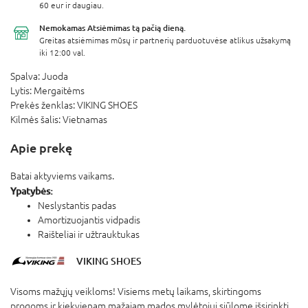
60 eur ir daugiau.
Nemokamas Atsiėmimas
tą pačią dieną.
Greitas atsiėmimas mūsų ir partnerių parduotuvėse atlikus užsakymą
iki 12:00 val.
Spalva:
Juoda
Lytis:
Mergaitėms
Prekės ženklas:
VIKING SHOES
Kilmės šalis:
Vietnamas
Apie prekę
Batai aktyviems vaikams.
Ypatybės:
Neslystantis padas
Amortizuojantis vidpadis
Raišteliai ir užtrauktukas
VIKING SHOES
Visoms mažųjų veikloms! Visiems metų laikams, skirtingoms
progoms ir kiekvienam mažajam mados mylėtojui siūlome išsirinkti