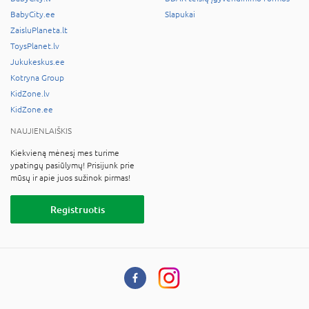
BabyCity.ee
Slapukai
ZaisluPlaneta.lt
ToysPlanet.lv
Jukukeskus.ee
Kotryna Group
KidZone.lv
KidZone.ee
NAUJIENLAIŠKIS
Kiekvieną mėnesį mes turime
ypatingų pasiūlymų! Prisijunk prie
mūsų ir apie juos sužinok pirmas!
Registruotis