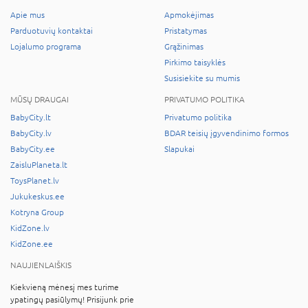
Apie mus
Apmokėjimas
Parduotuvių kontaktai
Pristatymas
Lojalumo programa
Grąžinimas
Pirkimo taisyklės
Susisiekite su mumis
MŪSŲ DRAUGAI
PRIVATUMO POLITIKA
BabyCity.lt
Privatumo politika
BabyCity.lv
BDAR teisių įgyvendinimo formos
BabyCity.ee
Slapukai
ZaisluPlaneta.lt
ToysPlanet.lv
Jukukeskus.ee
Kotryna Group
KidZone.lv
KidZone.ee
NAUJIENLAIŠKIS
Kiekvieną mėnesį mes turime
ypatingų pasiūlymų! Prisijunk prie