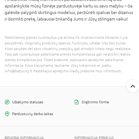
apsilankykite mūsų fizinėje parduotuvėje kartu su savo mažyliu – čia
galėsite palyginti skirtingus modelius, peržiūrėti spalvas bei dizainus
ir išsirinkti prekę, labiausiai tinkančią Jums ir Jūsų stilingam vaikui!
Pateikiamos prekės nuotraukos yra skirtos tik iliustraciniams tikslams ir yra
pavyzdinės. Originalių produktų spalvos, funkcijos, užrašai ir/ar bet kurios
kitos savybės dėl savo vizualinių ypatybių gali atrodyti kitaip negu realybėje.
Taip pat nuotraukoje pateikiama prekės komplektacija gali neatitikti realios
prekės komplektacijos. Todėl prašome vadovautis aprašyme pateikiama
informacija. Kilus klausimams, laukiame Jūsų kreipimosi el. paštu
info@babycity.lt Pastebėjus aprašymo klaidų prašome mus informuoti.
Užsakymo statusas
Grąžinimo forma
Parduotuvių darbo laikas
BENDRA INFORMACIJA
INFORMACIJA PIRKĖJUI