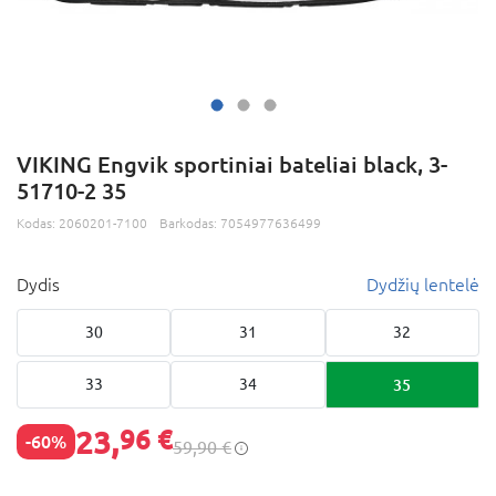
VIKING Engvik sportiniai bateliai black, 3-
51710-2 35
Kodas:
2060201-7100
Barkodas:
7054977636499
Dydis
Dydžių lentelė
30
31
32
33
34
35
23,
96 €
-60%
59,90 €