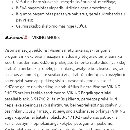
Viršutinis bato sluoksnis - megzta, kvėpuojanti medžiaga;
Iš EVA pagamintas vidpadis užtikrina gerą amortizaciją;
Iš gumos pagamintas padas yra patvarus, gerai sukimbantis su
paviršiais;
Galima skalbti skalbimo mašinoje (30°C).
VIKING SHOES
Visoms mažųjų veikloms! Visiems metų laikams, skirtingoms
progoms ir kiekvienam mažajam mados mylėtojui siūlome išsirinkti
išskirtinius derinius. KidZone prekių asortimente rasite didelį vaikiškų
drabužių bei kūdikių rūbelių pasirinkimą, avalynę bei aksesuarus, tad
pas mus visuomet galite susikurti visą drabužių derinį savo mažyliui ir
palengvinti savo apsipirkimą viską surasdami vienoje vietoje!
KidZone galite rinktis stilingus drabužėlius iš gerai žinomo
VIKING
SHOES
prekės ženklo asortimento.
VIKING Engvik sportiniai
bateliai black, 3-51710-2
- tai mūsų klientų pamėgta prekė, kuri
nepalieka abejingų savo išskirtinumu bei nepriekaištingu spalviniu
pasirinkimu. Jūsų ir mažųjų stileivų širdis užkariavęs pirkinys -
VIKING
Engvik sportiniai bateliai black, 3-51710-2
- siūlomas patrauklia
kaina, pasižymi nepriekaištinga kokybe, patogumu ir jaukumu.
Peržiūrėkite mūsų internetinės parduotuvės asortimentą arba