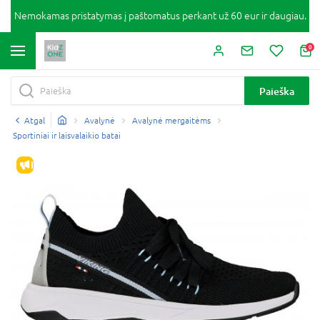
Nemokamas pristatymas į paštomatus perkant už 60 eur ir daugiau.
0
Paieška
Atgal
Avalynė
Avalynė mergaitėms
Sportiniai ir laisvalaikio batai
IŠPARDAVIMAS