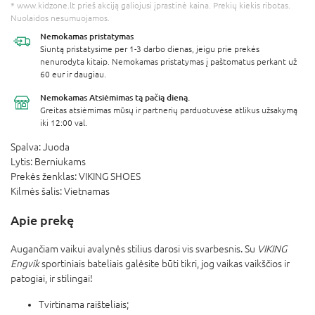
* www.kidzone.lt prieš akciją galiojusi įprastinė kaina. Prekių kiekis ribotas.
Nuolaidos nesumuojamos.
Nemokamas
pristatymas
Siuntą pristatysime per 1-3 darbo dienas, jeigu prie prekės
nenurodyta kitaip. Nemokamas pristatymas į paštomatus perkant už
60 eur ir daugiau.
Nemokamas Atsiėmimas
tą pačią dieną.
Greitas atsiėmimas mūsų ir partnerių parduotuvėse atlikus užsakymą
iki 12:00 val.
Spalva:
Juoda
Lytis:
Berniukams
Prekės ženklas:
VIKING SHOES
Kilmės šalis:
Vietnamas
Apie prekę
Augančiam vaikui avalynės stilius darosi vis svarbesnis. Su
VIKING
Engvik
sportiniais bateliais galėsite būti tikri, jog vaikas vaikščios ir
patogiai, ir stilingai!
Tvirtinama raišteliais;