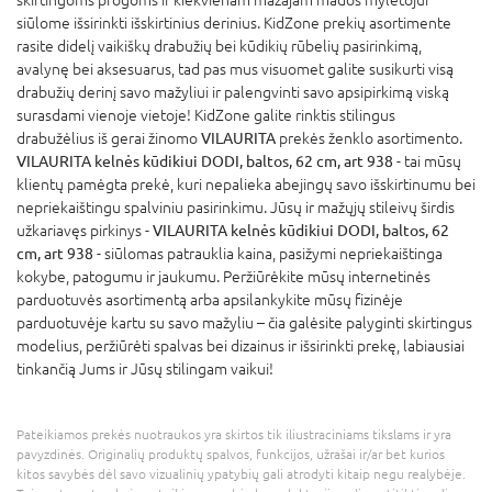
siūlome išsirinkti išskirtinius derinius. KidZone prekių asortimente
rasite didelį vaikiškų drabužių bei kūdikių rūbelių pasirinkimą,
avalynę bei aksesuarus, tad pas mus visuomet galite susikurti visą
drabužių derinį savo mažyliui ir palengvinti savo apsipirkimą viską
surasdami vienoje vietoje! KidZone galite rinktis stilingus
drabužėlius iš gerai žinomo
VILAURITA
prekės ženklo asortimento.
VILAURITA kelnės kūdikiui DODI, baltos, 62 cm, art 938
- tai mūsų
klientų pamėgta prekė, kuri nepalieka abejingų savo išskirtinumu bei
nepriekaištingu spalviniu pasirinkimu. Jūsų ir mažųjų stileivų širdis
užkariavęs pirkinys -
VILAURITA kelnės kūdikiui DODI, baltos, 62
cm, art 938
- siūlomas patrauklia kaina, pasižymi nepriekaištinga
kokybe, patogumu ir jaukumu. Peržiūrėkite mūsų internetinės
parduotuvės asortimentą arba apsilankykite mūsų fizinėje
parduotuvėje kartu su savo mažyliu – čia galėsite palyginti skirtingus
modelius, peržiūrėti spalvas bei dizainus ir išsirinkti prekę, labiausiai
tinkančią Jums ir Jūsų stilingam vaikui!
Pateikiamos prekės nuotraukos yra skirtos tik iliustraciniams tikslams ir yra
pavyzdinės. Originalių produktų spalvos, funkcijos, užrašai ir/ar bet kurios
kitos savybės dėl savo vizualinių ypatybių gali atrodyti kitaip negu realybėje.