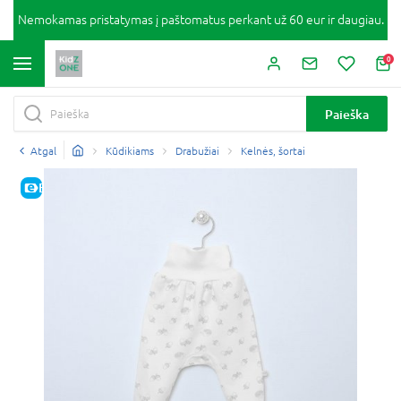
Nemokamas pristatymas į paštomatus perkant už 60 eur ir daugiau.
0
Paieška
Atgal
Kūdikiams
Drabužiai
Kelnės, šortai
E-KAINA