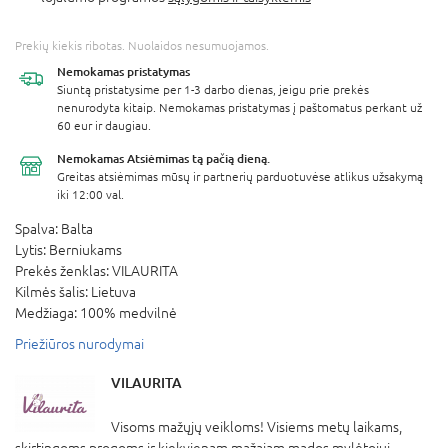
Prekių kiekis ribotas. Nuolaidos nesumuojamos.
Nemokamas
pristatymas
Siuntą pristatysime per 1-3 darbo dienas, jeigu prie prekės
nenurodyta kitaip. Nemokamas pristatymas į paštomatus perkant už
60 eur ir daugiau.
Nemokamas Atsiėmimas
tą pačią dieną.
Greitas atsiėmimas mūsų ir partnerių parduotuvėse atlikus užsakymą
iki 12:00 val.
Spalva:
Balta
Lytis:
Berniukams
Prekės ženklas:
VILAURITA
Kilmės šalis:
Lietuva
Medžiaga:
100% medvilnė
Priežiūros nurodymai
VILAURITA
Visoms mažųjų veikloms! Visiems metų laikams,
skirtingoms progoms ir kiekvienam mažajam mados mylėtojui