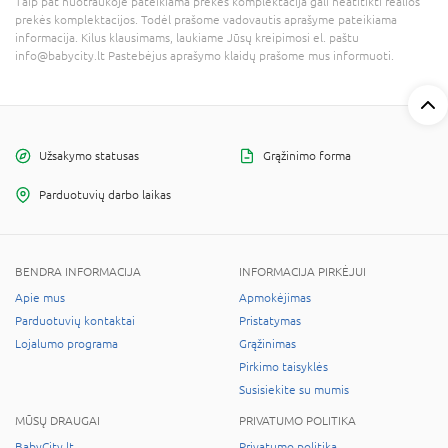
Taip pat nuotraukoje pateikiama prekės komplektacija gali neatitikti realios
prekės komplektacijos. Todėl prašome vadovautis aprašyme pateikiama
informacija. Kilus klausimams, laukiame Jūsų kreipimosi el. paštu
info@babycity.lt Pastebėjus aprašymo klaidų prašome mus informuoti.
Užsakymo statusas
Grąžinimo forma
Parduotuvių darbo laikas
BENDRA INFORMACIJA
INFORMACIJA PIRKĖJUI
Apie mus
Apmokėjimas
Parduotuvių kontaktai
Pristatymas
Lojalumo programa
Grąžinimas
Pirkimo taisyklės
Susisiekite su mumis
MŪSŲ DRAUGAI
PRIVATUMO POLITIKA
BabyCity.lt
Privatumo politika