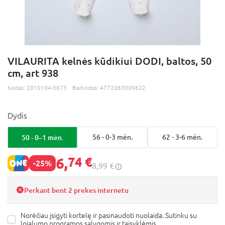
VILAURITA kelnės kūdikiui DODI, baltos, 50
cm, art 938
Kodas:
2010104-3673
Barkodas:
4772063009622
Dydis
50 - 0–1 mėn.
56 - 0-3 mėn.
62 - 3-6 mėn.
6,
74 €
-25%
8,99 €
Perkant bent 2 prekes internetu
Norėčiau įsigyti kortelę ir pasinaudoti nuolaida. Sutinku su
lojalumo programos
sąlygomis ir taisyklėmis