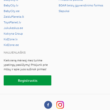
BabyCity.lv
BDAR teisių įgyvendinimo formos
BabyCity.ee
Slapukai
ZaisluPlaneta.lt
ToysPlanet.lv
Jukukeskus.ee
Kotryna Group
KidZone.lv
KidZone.ee
NAUJIENLAIŠKIS
Kiekvieną mėnesį mes turime
ypatingų pasiūlymų! Prisijunk prie
mūsų ir apie juos sužinok pirmas!
Registruotis