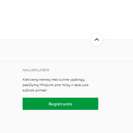
NAUJIENLAIŠKIS
Kiekvieną mėnesį mes turime ypatingų
pasiūlymų! Prisijunk prie mūsų ir apie juos
sužinok pirmas!
Registruotis