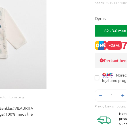
Kodas:
2010112-146
Dydis
62 - 3-6 mėn
7
-25%
Perkant bent
Norėči
lojalumo pro
adidintumėte ją
Prekių kiekis ribota
ženklas:
VILAURITA
Nem
ga:
100% medvilnė
pris
Siunt