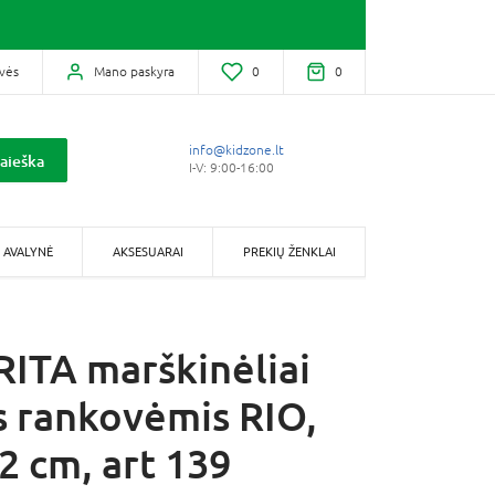
vės
Mano paskyra
0
0
info@kidzone.lt
aieška
I-V: 9:00-16:00
AVALYNĖ
AKSESUARAI
PREKIŲ ŽENKLAI
ITA marškinėliai
s rankovėmis RIO,
2 cm, art 139