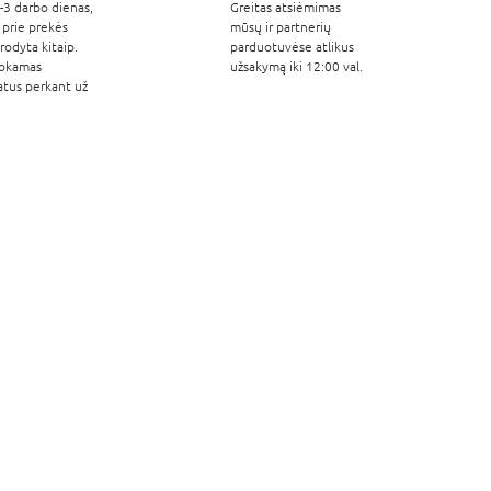
-3 darbo dienas,
Greitas atsiėmimas
 prie prekės
mūsų ir partnerių
odyta kitaip.
parduotuvėse atlikus
okamas
užsakymą iki 12:00 val.
atus perkant už