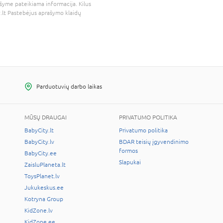
šyme pateikiama informacija. Kilus
.lt
Pastebėjus aprašymo klaidų
Parduotuvių darbo laikas
MŪSŲ DRAUGAI
PRIVATUMO POLITIKA
BabyCity.lt
Privatumo politika
BabyCity.lv
BDAR teisių įgyvendinimo
formos
BabyCity.ee
Slapukai
ZaisluPlaneta.lt
ToysPlanet.lv
Jukukeskus.ee
Kotryna Group
KidZone.lv
KidZone.ee