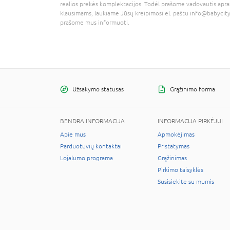
realios prekės komplektacijos. Todėl prašome vadovautis apra
klausimams, laukiame Jūsų kreipimosi el. paštu
info@babycity
prašome mus informuoti.
Užsakymo statusas
Grąžinimo forma
BENDRA INFORMACIJA
INFORMACIJA PIRKĖJUI
Apie mus
Apmokėjimas
Parduotuvių kontaktai
Pristatymas
Lojalumo programa
Grąžinimas
Pirkimo taisyklės
Susisiekite su mumis