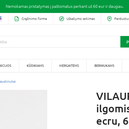
Nemokamas pristatymas į paštomatus perkant už 60 eur ir daugiau.
Grąžinimo forma
Užsakymo sekimas
Parduotu
P
KCIJOS
KŪDIKIAMS
MERGAITĖMS
BERNIUKAMS
iaustinukai
VILAUR
ilgomi
ecru, 6