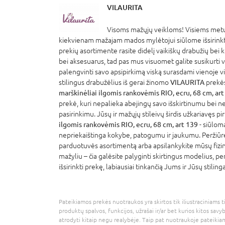
VILAURITA
Visoms mažųjų veikloms! Visiems metų
kiekvienam mažajam mados mylėtojui siūlome išsirinkti 
prekių asortimente rasite didelį vaikiškų drabužių bei 
bei aksesuarus, tad pas mus visuomet galite susikurti vi
palengvinti savo apsipirkimą viską surasdami vienoje vi
stilingus drabužėlius iš gerai žinomo
VILAURITA
prekės
marškinėliai ilgomis rankovėmis RIO, ecru, 68 cm, ar
prekė, kuri nepalieka abejingų savo išskirtinumu bei ne
pasirinkimu. Jūsų ir mažųjų stileivų širdis užkariavęs pi
ilgomis rankovėmis RIO, ecru, 68 cm, art 139
- siūloma
nepriekaištinga kokybe, patogumu ir jaukumu. Peržiūr
parduotuvės asortimentą arba apsilankykite mūsų fizi
mažyliu – čia galėsite palyginti skirtingus modelius, per
išsirinkti prekę, labiausiai tinkančią Jums ir Jūsų stiling
Pateikiamos prekės nuotraukos yra skirtos tik iliustraciniams ti
produktų spalvos, funkcijos, užrašai ir/ar bet kurios kitos savy
atrodyti kitaip negu realybėje. Taip pat nuotraukoje pateikiam