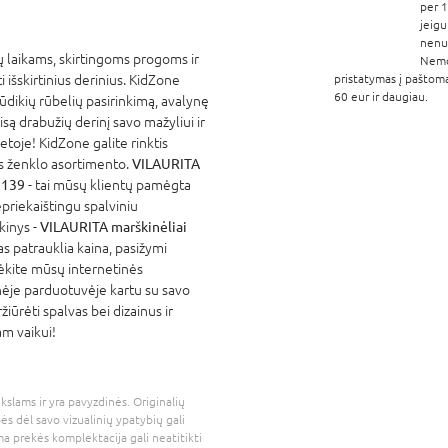
per 1
jeigu
nenur
 laikams, skirtingoms progoms ir
Nem
išskirtinius derinius. KidZone
pristatymas į paštom
60 eur ir daugiau.
kūdikių rūbelių pasirinkimą, avalynę
są drabužių derinį savo mažyliui ir
etoje! KidZone galite rinktis
 ženklo asortimento.
VILAURITA
t 139
- tai mūsų klientų pamėgta
priekaištingu spalviniu
rkinys -
VILAURITA marškinėliai
s patrauklia kaina, pasižymi
ėkite mūsų internetinės
nėje parduotuvėje kartu su savo
žiūrėti spalvas bei dizainus ir
am vaikui!
kslams ir yra pavyzdinės. Originalių
bės dėl savo vizualinių ypatybių gali
a prekės komplektacija gali neatitikti