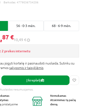
1
Barkodas:
4779036754206
.
56 - 0-3 mėn.
68 - 6-9 mėn.
,
87 €
10,49 €
 2 prekes internetu
au įsigyti kortelę ir pasinaudoti nuolaida. Sutinku su
gramos
sąlygomis ir taisyklėmis
Į krepšelį
s. Nuolaidos nesumuojamos.
okamas
Nemokamas
tatymas
Atsiėmimas
tą pačią
dieną.
ą pristatysime