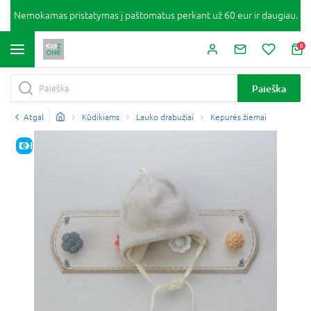
Nemokamas pristatymas į paštomatus perkant už 60 eur ir daugiau.
0
Paieška
Atgal
Kūdikiams
Lauko drabužiai
Kepurės žiemai
E-KAINA