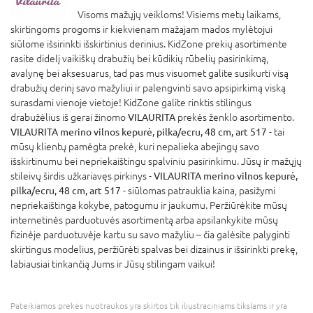
Visoms mažųjų veikloms! Visiems metų laikams,
skirtingoms progoms ir kiekvienam mažajam mados mylėtojui
siūlome išsirinkti išskirtinius derinius. KidZone prekių asortimente
rasite didelį vaikiškų drabužių bei kūdikių rūbelių pasirinkimą,
avalynę bei aksesuarus, tad pas mus visuomet galite susikurti visą
drabužių derinį savo mažyliui ir palengvinti savo apsipirkimą viską
surasdami vienoje vietoje! KidZone galite rinktis stilingus
drabužėlius iš gerai žinomo
VILAURITA
prekės ženklo asortimento.
VILAURITA merino vilnos kepurė, pilka/ecru, 48 cm, art 517
- tai
mūsų klientų pamėgta prekė, kuri nepalieka abejingų savo
išskirtinumu bei nepriekaištingu spalviniu pasirinkimu. Jūsų ir mažųjų
stileivų širdis užkariavęs pirkinys -
VILAURITA merino vilnos kepurė,
pilka/ecru, 48 cm, art 517
- siūlomas patrauklia kaina, pasižymi
nepriekaištinga kokybe, patogumu ir jaukumu. Peržiūrėkite mūsų
internetinės parduotuvės asortimentą arba apsilankykite mūsų
fizinėje parduotuvėje kartu su savo mažyliu – čia galėsite palyginti
skirtingus modelius, peržiūrėti spalvas bei dizainus ir išsirinkti prekę,
labiausiai tinkančią Jums ir Jūsų stilingam vaikui!
Pateikiamos prekės nuotraukos yra skirtos tik iliustraciniams tikslams ir yra