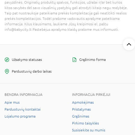
pavyzdinės. Originalių produktų spalvos, funkcijos, užrašai ir/ar bet kurios
kitos savybės dėl savo vizualinių ypatybių gali atrodyti kitaip negu realybėje.
Taip pat nuotraukoje pateikiama prekės komplektacija gali neatitikti realios
prekės komplektacijos. Todėl prašome vadovautis aprašyme pateikiama
informacija. Kilus klausimams, laukiame Jūsų kreipimosi el. paštu
info@babycity.lt Pastebėjus aprašymo klaidų prašome mus informuoti.
Užsakymo statusas
Grąžinimo forma
Parduotuvių darbo laikas
BENDRA INFORMACIJA
INFORMACIJA PIRKĖJUI
Apie mus
Apmokėjimas
Parduotuvių kontaktai
Pristatymas
Lojalumo programa
Grąžinimas
Pirkimo taisyklės
Susisiekite su mumis