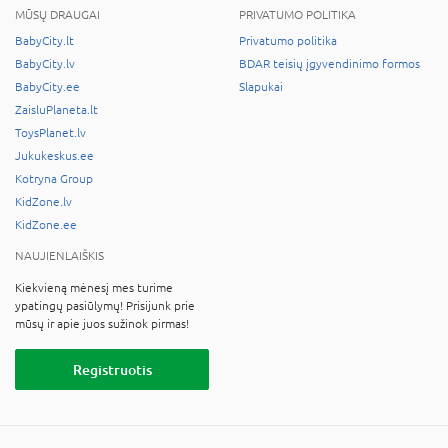
MŪSŲ DRAUGAI
PRIVATUMO POLITIKA
BabyCity.lt
Privatumo politika
BabyCity.lv
BDAR teisių įgyvendinimo formos
BabyCity.ee
Slapukai
ZaisluPlaneta.lt
ToysPlanet.lv
Jukukeskus.ee
Kotryna Group
KidZone.lv
KidZone.ee
NAUJIENLAIŠKIS
Kiekvieną mėnesį mes turime
ypatingų pasiūlymų! Prisijunk prie
mūsų ir apie juos sužinok pirmas!
Registruotis