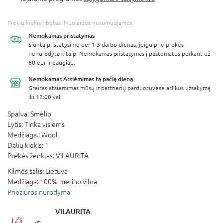
Prekių kiekis ribotas. Nuolaidos nesumuojamos.
Nemokamas
pristatymas
Siuntą pristatysime per 1-3 darbo dienas, jeigu prie prekės
nenurodyta kitaip. Nemokamas pristatymas į paštomatus perkant už
60 eur ir daugiau.
Nemokamas Atsiėmimas
tą pačią dieną.
Greitas atsiėmimas mūsų ir partnerių parduotuvėse atlikus užsakymą
iki 12:00 val.
Spalva:
Smėlio
Lytis:
Tinka visiems
Medžiaga.:
Wool
Dalių kiekis:
1
Prekės ženklas:
VILAURITA
Kilmės šalis:
Lietuva
Medžiaga:
100% merino vilna
Priežiūros nurodymai
VILAURITA