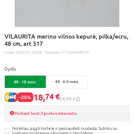
VILAURITA merino vilnos kepurė, pilka/ecru,
48 cm, art 517
Kodas:
2050101-35238
Barkodas:
4772063008519
Dydis
48 - 18 mėn.
44 - 6-9 mėn.
18,
74 €
-25%
24,99 €
Perkant bent 2 prekes internetu
Norėčiau įsigyti kortelę ir pasinaudoti nuolaida. Sutinku su
lojalumo programos
sąlygomis ir taisyklėmis