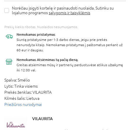
Norėčiau įsigyti kortelę ir pasinaudoti nuolaida. Sutinku su
lojalumo programos
sąlygomis ir taisyklėmis
Prekių kiekis ribotas. Nuolaidos nesumuojamos.
Nemokamas
pristatymas
Siuntą pristatysime per 1-3 darbo dienas, jeigu prie prekės
nenurodyta kitaip. Nemokamas pristatymas į paštomatus perkant už
60 eur ir daugiau.
Nemokamas Atsiėmimas
tą pačią dieną.
Greitas atsiėmimas mūsų ir partnerių parduotuvėse atlikus užsakymą
iki 12:00 val.
Spalva:
Smėlio
Lytis:
Tinka visiems
Prekės ženklas:
VILAURITA
Kilmės šalis:
Lietuva
Priežiūros nurodymai
VILAURITA