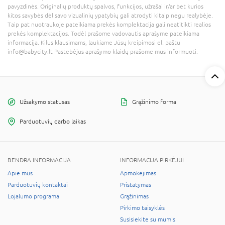
pavyzdinės. Originalių produktų spalvos, funkcijos, užrašai ir/ar bet kurios
kitos savybės dėl savo vizualinių ypatybių gali atrodyti kitaip negu realybėje.
Taip pat nuotraukoje pateikiama prekės komplektacija gali neatitikti realios
prekės komplektacijos. Todėl prašome vadovautis aprašyme pateikiama
informacija. Kilus klausimams, laukiame Jūsų kreipimosi el. paštu
info@babycity.lt Pastebėjus aprašymo klaidų prašome mus informuoti.
Užsakymo statusas
Grąžinimo forma
Parduotuvių darbo laikas
BENDRA INFORMACIJA
INFORMACIJA PIRKĖJUI
Apie mus
Apmokėjimas
Parduotuvių kontaktai
Pristatymas
Lojalumo programa
Grąžinimas
Pirkimo taisyklės
Susisiekite su mumis