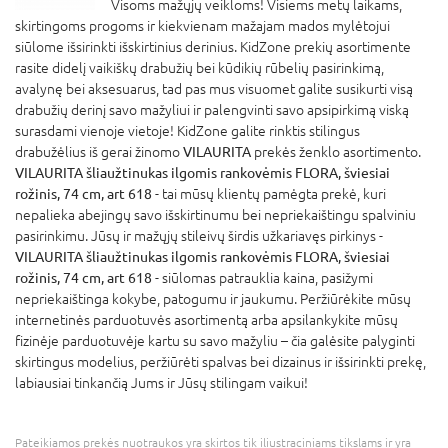
Visoms mažųjų veikloms! Visiems metų laikams,
skirtingoms progoms ir kiekvienam mažajam mados mylėtojui
siūlome išsirinkti išskirtinius derinius. KidZone prekių asortimente
rasite didelį vaikiškų drabužių bei kūdikių rūbelių pasirinkimą,
avalynę bei aksesuarus, tad pas mus visuomet galite susikurti visą
drabužių derinį savo mažyliui ir palengvinti savo apsipirkimą viską
surasdami vienoje vietoje! KidZone galite rinktis stilingus
drabužėlius iš gerai žinomo
VILAURITA
prekės ženklo asortimento.
VILAURITA šliaužtinukas ilgomis rankovėmis FLORA, šviesiai
rožinis, 74 cm, art 618
- tai mūsų klientų pamėgta prekė, kuri
nepalieka abejingų savo išskirtinumu bei nepriekaištingu spalviniu
pasirinkimu. Jūsų ir mažųjų stileivų širdis užkariavęs pirkinys -
VILAURITA šliaužtinukas ilgomis rankovėmis FLORA, šviesiai
rožinis, 74 cm, art 618
- siūlomas patrauklia kaina, pasižymi
nepriekaištinga kokybe, patogumu ir jaukumu. Peržiūrėkite mūsų
internetinės parduotuvės asortimentą arba apsilankykite mūsų
fizinėje parduotuvėje kartu su savo mažyliu – čia galėsite palyginti
skirtingus modelius, peržiūrėti spalvas bei dizainus ir išsirinkti prekę,
labiausiai tinkančią Jums ir Jūsų stilingam vaikui!
Pateikiamos prekės nuotraukos yra skirtos tik iliustraciniams tikslams ir yra