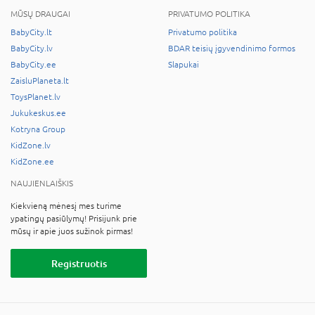
MŪSŲ DRAUGAI
PRIVATUMO POLITIKA
BabyCity.lt
Privatumo politika
BabyCity.lv
BDAR teisių įgyvendinimo formos
BabyCity.ee
Slapukai
ZaisluPlaneta.lt
ToysPlanet.lv
Jukukeskus.ee
Kotryna Group
KidZone.lv
KidZone.ee
NAUJIENLAIŠKIS
Kiekvieną mėnesį mes turime
ypatingų pasiūlymų! Prisijunk prie
mūsų ir apie juos sužinok pirmas!
Registruotis