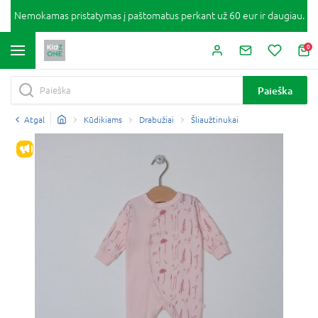
Nemokamas pristatymas į paštomatus perkant už 60 eur ir daugiau.
0
Paieška
Atgal
Kūdikiams
Drabužiai
Šliaužtinukai
IŠPARDAVIMAS