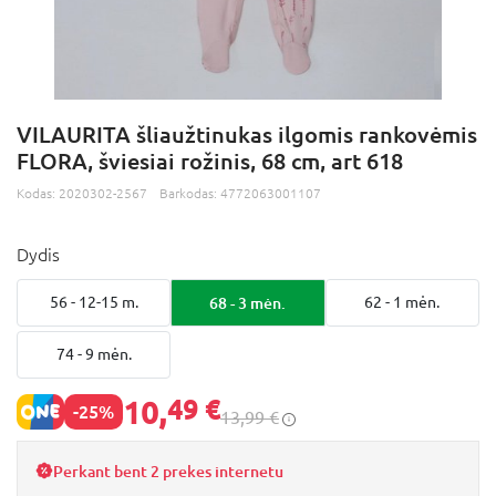
VILAURITA šliaužtinukas ilgomis rankovėmis
FLORA, šviesiai rožinis, 68 cm, art 618
Kodas:
2020302-2567
Barkodas:
4772063001107
Dydis
56 - 12-15 m.
68 - 3 mėn.
62 - 1 mėn.
74 - 9 mėn.
10,
49 €
-25%
13,99 €
Perkant bent 2 prekes internetu