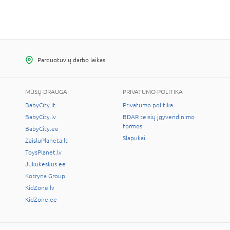
Parduotuvių darbo laikas
MŪSŲ DRAUGAI
PRIVATUMO POLITIKA
BabyCity.lt
Privatumo politika
BabyCity.lv
BDAR teisių įgyvendinimo
formos
BabyCity.ee
Slapukai
ZaisluPlaneta.lt
ToysPlanet.lv
Jukukeskus.ee
Kotryna Group
KidZone.lv
KidZone.ee