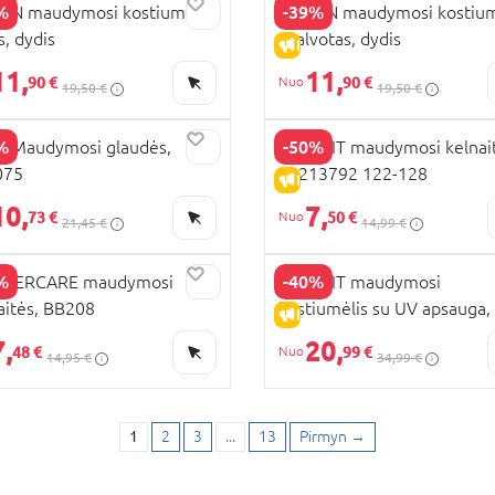
%
-39%
N maudymosi kostiumėlis,
LEMON maudymosi kostium
s, dydis
spalvotas, dydis
PARDAVIMAS
IŠPARDAVIMAS
11,
11,
90 €
90 €
19,50 €
19,50 €
%
-50%
 Maudymosi glaudės,
NAME IT maudymosi kelnait
075
13213792 122-128
PARDAVIMAS
IŠPARDAVIMAS
10,
7,
73 €
50 €
21,45 €
14,99 €
%
-40%
HERCARE maudymosi
NAME IT maudymosi
aitės, BB208
kostiumėlis su UV apsauga,
PARDAVIMAS
IŠPARDAVIMAS
13226591
7,
20,
48 €
99 €
14,95 €
34,99 €
1
2
3
...
13
Pirmyn
→