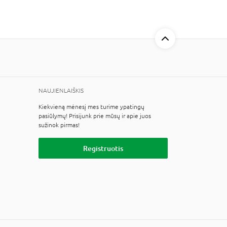
NAUJIENLAIŠKIS
Kiekvieną mėnesį mes turime ypatingų
pasiūlymų! Prisijunk prie mūsų ir apie juos
sužinok pirmas!
Registruotis