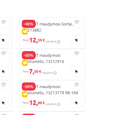
-40%
NAME IT maudymosi šortai,
13213882
IŠPARDAVIMAS
12,
59 €
20,99 €
-50%
NAME IT maudymosi
kostiumėlis, 13212916
IŠPARDAVIMAS
7,
50 €
14,99 €
-50%
NAME IT maudymosi
kostiumėlis, 13213779 98-104
IŠPARDAVIMAS
12,
00 €
23,99 €