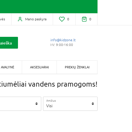
vės
Mano paskyra
0
0
info@kidzone.lt
aieška
I-V: 9:00-16:00
AVALYNĖ
AKSESUARAI
PREKIŲ ŽENKLAI
iumėliai vandens pramogoms!
Amžius
Visi