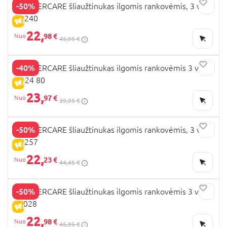
-50%
MOTHERCARE šliaužtinukas ilgomis rankovėmis, 3 vnt.,
CB240
IŠPARDAVIMAS
22,
98 €
45,95 €
-40%
MOTHERCARE šliaužtinukas ilgomis rankovėmis 3 vnt.,
IF124 80
IŠPARDAVIMAS
23,
97 €
39,95 €
-50%
MOTHERCARE šliaužtinukas ilgomis rankovėmis, 3 vnt.,
CB257
IŠPARDAVIMAS
22,
23 €
44,45 €
-50%
MOTHERCARE šliaužtinukas ilgomis rankovėmis 3 vnt.,
FC028
IŠPARDAVIMAS
22,
98 €
45,95 €