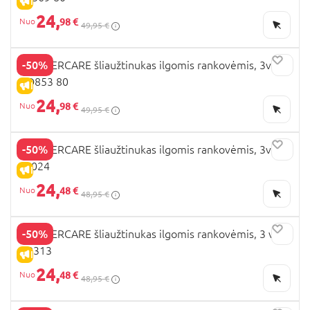
IŠPARDAVIMAS
24,
98 €
49,95 €
-50%
MOTHERCARE šliaužtinukas ilgomis rankovėmis, 3vnt.,
HD853 80
IŠPARDAVIMAS
24,
98 €
49,95 €
-50%
MOTHERCARE šliaužtinukas ilgomis rankovėmis, 3vnt.,
FE024
IŠPARDAVIMAS
24,
48 €
48,95 €
-50%
MOTHERCARE šliaužtinukas ilgomis rankovėmis, 3 vnt.,
CB313
IŠPARDAVIMAS
24,
48 €
48,95 €