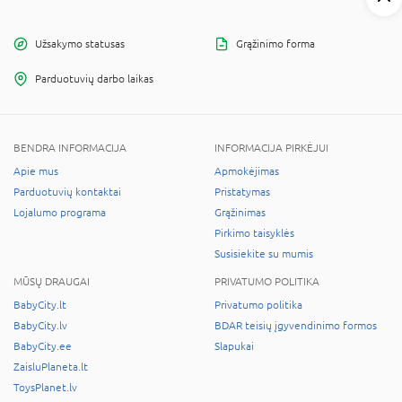
Užsakymo statusas
Grąžinimo forma
Parduotuvių darbo laikas
BENDRA INFORMACIJA
INFORMACIJA PIRKĖJUI
Apie mus
Apmokėjimas
Parduotuvių kontaktai
Pristatymas
Lojalumo programa
Grąžinimas
Pirkimo taisyklės
Susisiekite su mumis
MŪSŲ DRAUGAI
PRIVATUMO POLITIKA
BabyCity.lt
Privatumo politika
BabyCity.lv
BDAR teisių įgyvendinimo formos
BabyCity.ee
Slapukai
ZaisluPlaneta.lt
ToysPlanet.lv