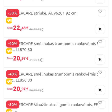
-50%
MOTHERCARE striukė, AU96201 92 cm
IŠPARDAVIMAS
22,
48 €
44,95 €
-40%
MOTHERCARE smėlinukas trumpomis rankovėmis 5
vnt., LL870 80
IŠPARDAVIMAS
20,
97 €
34,95 €
-40%
MOTHERCARE smėlinukas trumpomis rankovėmis 5
vnt., LL856 80
IŠPARDAVIMAS
20,
97 €
34,95 €
-50%
MOTHERCARE šliaužtinukas ilgomis rankovėmis, FE111
3vnt.,
IŠPARDAVIMAS