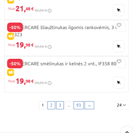
21,
48 €
42,95 €
-50%
MOTHERCARE šliaužtinukas ilgomis rankovėmis, 3 vnt.,
CB323
IŠPARDAVIMAS
19,
98 €
39,95 €
-50%
MOTHERCARE smėlinukas ir kelnės 2 vnt., IF358 80
IŠPARDAVIMAS
19,
98 €
39,95 €
1
2
3
...
93
→
24