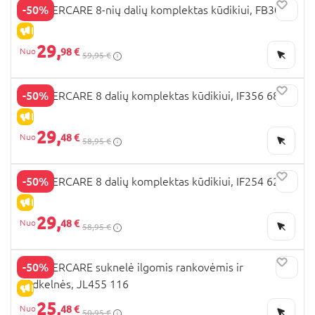
-50%
MOTHERCARE 8-nių dalių komplektas kūdikiui, FB309
IŠPARDAVIMAS
29,
98 €
59,95 €
-50%
MOTHERCARE 8 dalių komplektas kūdikiui, IF356 68
IŠPARDAVIMAS
29,
48 €
58,95 €
-50%
MOTHERCARE 8 dalių komplektas kūdikiui, IF254 62
IŠPARDAVIMAS
29,
48 €
58,95 €
-50%
MOTHERCARE suknelė ilgomis rankovėmis ir
pėdkelnės, JL455 116
IŠPARDAVIMAS
25,
48 €
50,95 €