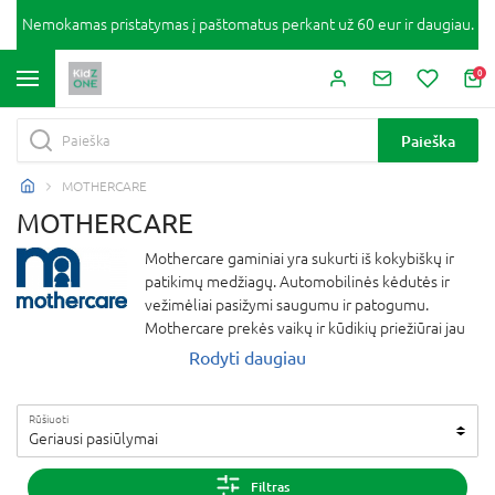
Nemokamas pristatymas į paštomatus perkant už 60 eur ir daugiau.
0
Paieška
MOTHERCARE
MOTHERCARE
Mothercare gaminiai yra sukurti iš kokybiškų ir
patikimų medžiagų. Automobilinės kėdutės ir
vežimėliai pasižymi saugumu ir patogumu.
Mothercare prekės vaikų ir kūdikių priežiūrai jau
beveik 60 metų palengvina tėvų kasdienybę
Rodyti daugiau
visame pasaulyje.
Atskirai verta aptarti garsiuosius Mothercare
Rūšiuoti
drabužėlius vaikams vaikams. Jie yra pagaminti iš
Geriausi pasiūlymai
itin švelnių ir natūralių medžiagų, puošti
subtiliomis detalėmis ir siuvinėjimais.
Filtras
Šliaužtinukai turi integruotas pirštinytes, o