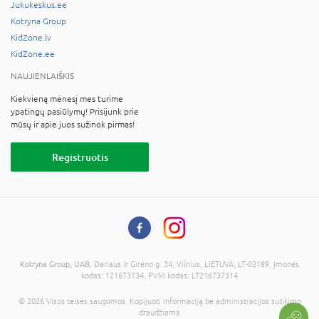
Jukukeskus.ee
Kotryna Group
KidZone.lv
KidZone.ee
NAUJIENLAIŠKIS
Kiekvieną mėnesį mes turime
ypatingų pasiūlymų! Prisijunk prie
mūsų ir apie juos sužinok pirmas!
Registruotis
Kotryna Group, UAB
, Dariaus ir Girėno g. 34, Vilnius, LIETUVA, LT-02189, Įmonės
kodas: 121673734, PVM kodas: LT216737314
© 2026 Visos teisės saugomos. Kopijuoti informaciją be administracijos sutikimo
draudžiama