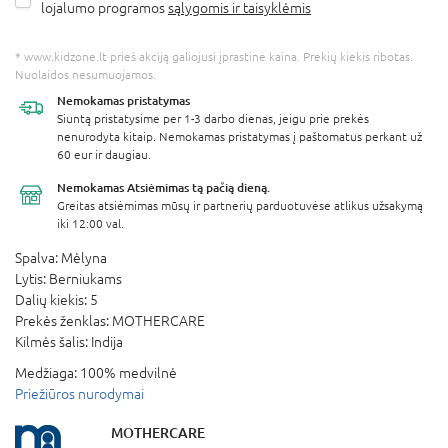
lojalumo programos
sąlygomis ir taisyklėmis
* www.kidzone.lt prieš akciją galiojusi įprastinė kaina. Prekių kiekis ribotas.
Nuolaidos nesumuojamos.
Nemokamas
pristatymas
Siuntą pristatysime per 1-3 darbo dienas, jeigu prie prekės
nenurodyta kitaip. Nemokamas pristatymas į paštomatus perkant už
60 eur ir daugiau.
Nemokamas Atsiėmimas
tą pačią dieną.
Greitas atsiėmimas mūsų ir partnerių parduotuvėse atlikus užsakymą
iki 12:00 val.
Spalva:
Mėlyna
Lytis:
Berniukams
Dalių kiekis:
5
Prekės ženklas:
MOTHERCARE
Kilmės šalis:
Indija
Medžiaga:
100% medvilnė
Priežiūros nurodymai
MOTHERCARE