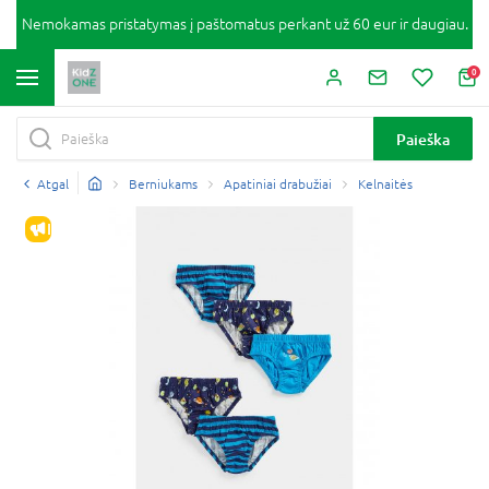
Nemokamas pristatymas į paštomatus perkant už 60 eur ir daugiau.
0
Paieška
Atgal
Berniukams
Apatiniai drabužiai
Kelnaitės
IŠPARDAVIMAS