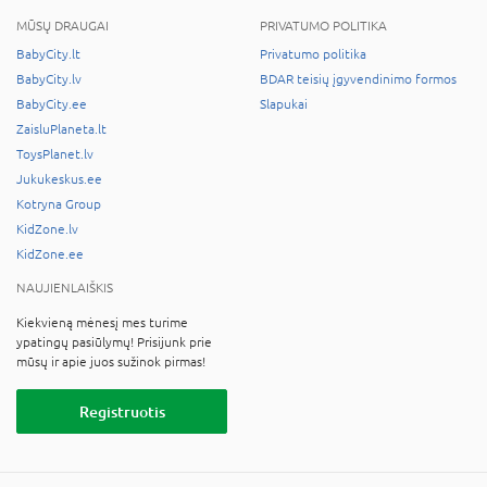
MŪSŲ DRAUGAI
PRIVATUMO POLITIKA
BabyCity.lt
Privatumo politika
BabyCity.lv
BDAR teisių įgyvendinimo formos
BabyCity.ee
Slapukai
ZaisluPlaneta.lt
ToysPlanet.lv
Jukukeskus.ee
Kotryna Group
KidZone.lv
KidZone.ee
NAUJIENLAIŠKIS
Kiekvieną mėnesį mes turime
ypatingų pasiūlymų! Prisijunk prie
mūsų ir apie juos sužinok pirmas!
Registruotis