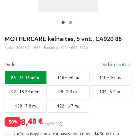
MOTHERCARE kelnaitės, 5 vnt., CA920 86
Kodas:
2030501-1947
Barkodas:
5021466045720
Dydis
Dydžių lentelė
86 - 12-18 mėn.
116 - 5-6 m.
110 - 4-5 m.
92 - 18-24 mėn.
98 - 2-3 m.
104 - 3-4 m.
128 - 7-8 m.
122 - 6-7 m.
8,
48 €
-50%
16,95 €
Norėčiau įsigyti kortelę ir pasinaudoti nuolaida. Sutinku su