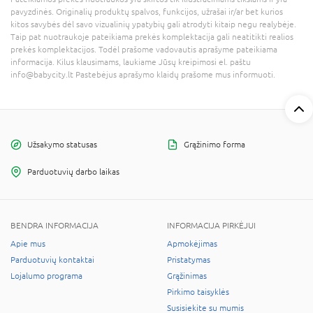
pavyzdinės. Originalių produktų spalvos, funkcijos, užrašai ir/ar bet kurios
kitos savybės dėl savo vizualinių ypatybių gali atrodyti kitaip negu realybėje.
Taip pat nuotraukoje pateikiama prekės komplektacija gali neatitikti realios
prekės komplektacijos. Todėl prašome vadovautis aprašyme pateikiama
informacija. Kilus klausimams, laukiame Jūsų kreipimosi el. paštu
info@babycity.lt Pastebėjus aprašymo klaidų prašome mus informuoti.
Užsakymo statusas
Grąžinimo forma
Parduotuvių darbo laikas
BENDRA INFORMACIJA
INFORMACIJA PIRKĖJUI
Apie mus
Apmokėjimas
Parduotuvių kontaktai
Pristatymas
Lojalumo programa
Grąžinimas
Pirkimo taisyklės
Susisiekite su mumis