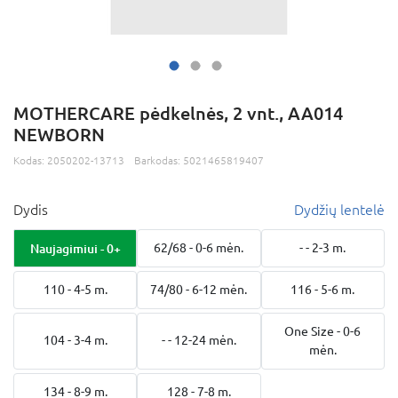
MOTHERCARE pėdkelnės, 2 vnt., AA014
NEWBORN
Kodas:
2050202-13713
Barkodas:
5021465819407
Dydis
Dydžių lentelė
Naujagimiui - 0+
62/68 - 0-6 mėn.
- - 2-3 m.
110 - 4-5 m.
74/80 - 6-12 mėn.
116 - 5-6 m.
One Size - 0-6
104 - 3-4 m.
- - 12-24 mėn.
mėn.
134 - 8-9 m.
128 - 7-8 m.