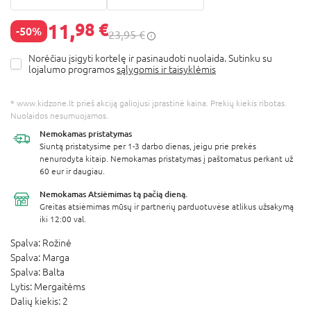
11,
98 €
-50%
23,95 €
Norėčiau įsigyti kortelę ir pasinaudoti nuolaida. Sutinku su
lojalumo programos
sąlygomis ir taisyklėmis
* www.kidzone.lt prieš akciją galiojusi įprastinė kaina. Prekių kiekis ribotas.
Nuolaidos nesumuojamos.
Nemokamas
pristatymas
Siuntą pristatysime per 1-3 darbo dienas, jeigu prie prekės
nenurodyta kitaip. Nemokamas pristatymas į paštomatus perkant už
60 eur ir daugiau.
Nemokamas Atsiėmimas
tą pačią dieną.
Greitas atsiėmimas mūsų ir partnerių parduotuvėse atlikus užsakymą
iki 12:00 val.
Spalva:
Rožinė
Spalva:
Marga
Spalva:
Balta
Lytis:
Mergaitėms
Dalių kiekis:
2