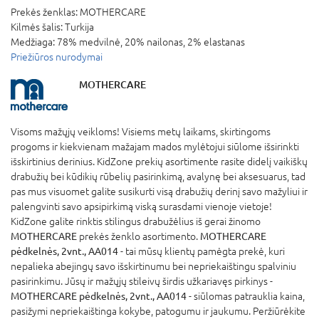
Prekės ženklas:
MOTHERCARE
Kilmės šalis:
Turkija
Medžiaga:
78% medvilnė, 20% nailonas, 2% elastanas
Priežiūros nurodymai
MOTHERCARE
Visoms mažųjų veikloms! Visiems metų laikams, skirtingoms
progoms ir kiekvienam mažajam mados mylėtojui siūlome išsirinkti
išskirtinius derinius. KidZone prekių asortimente rasite didelį vaikiškų
drabužių bei kūdikių rūbelių pasirinkimą, avalynę bei aksesuarus, tad
pas mus visuomet galite susikurti visą drabužių derinį savo mažyliui ir
palengvinti savo apsipirkimą viską surasdami vienoje vietoje!
KidZone galite rinktis stilingus drabužėlius iš gerai žinomo
MOTHERCARE
prekės ženklo asortimento.
MOTHERCARE
pėdkelnės, 2vnt., AA014
- tai mūsų klientų pamėgta prekė, kuri
nepalieka abejingų savo išskirtinumu bei nepriekaištingu spalviniu
pasirinkimu. Jūsų ir mažųjų stileivų širdis užkariavęs pirkinys -
MOTHERCARE pėdkelnės, 2vnt., AA014
- siūlomas patrauklia kaina,
pasižymi nepriekaištinga kokybe, patogumu ir jaukumu. Peržiūrėkite