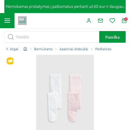
Nemokamas pristatymas į paštomatus perkant už 60 eur ir daugiau.
0
Paieška
Atgal
Berniukams
Apatiniai drabužiai
Pėdkelnės
IŠPARDAVIMAS