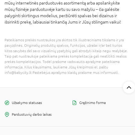
mūsų internetinės parduotuvės asortimentą arba apsilankykite
mūsų fizinėje parduotuvėje kartu su savo mažyliu – čia galėsite
palyginti skirtingus modelius, peržiūrėti spalvas bei dizainus ir
išsirinkti prekę, labiausiai tinkančią Jums ir Jūsų stilingam vaikui!
Pateikiamos prekės nuotraukos yra skirtos tik iliustraciniams tikslams ir yra
pavyzdinės. Originalių produktų spalvos, funkcijos, užrašai ir/ar bet kurios
kitos savybės dėl savo vizualinių ypatybių gali atrodyti kitaip negu realybėje.
Taip pat nuotraukoje pateikiama prekės komplektacija gali neatitikti realios
prekės komplektacijos. Todėl prašome vadovautis aprašyme pateikiama
informacija. Kilus klausimams, laukiame Jūsų kreipimosi el. paštu
info@babycity.lt Pastebėjus aprašymo klaidų prašome mus informuoti.
Užsakymo statusas
Grąžinimo forma
Parduotuvių darbo laikas