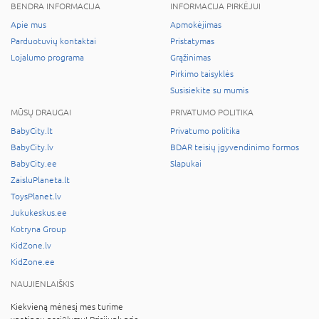
BENDRA INFORMACIJA
INFORMACIJA PIRKĖJUI
Apie mus
Apmokėjimas
Parduotuvių kontaktai
Pristatymas
Lojalumo programa
Grąžinimas
Pirkimo taisyklės
Susisiekite su mumis
MŪSŲ DRAUGAI
PRIVATUMO POLITIKA
BabyCity.lt
Privatumo politika
BabyCity.lv
BDAR teisių įgyvendinimo formos
BabyCity.ee
Slapukai
ZaisluPlaneta.lt
ToysPlanet.lv
Jukukeskus.ee
Kotryna Group
KidZone.lv
KidZone.ee
NAUJIENLAIŠKIS
Kiekvieną mėnesį mes turime