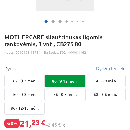
MOTHERCARE šliaužtinukas ilgomis
rankovėmis, 3 vnt., CB275 80
Kodas:
2010103-15754
Barkodas:
5021466081162
Dydis
Dydžių lentelė
62 - 0-3 mėn.
80 - 9-12 mėn.
74 - 6-9 mėn.
50 - 0-3 mėn.
56 - 0-3 mėn.
68 - 3-6 mėn.
86 - 12-18 mėn.
21,
23 €
-50%
42,45 €