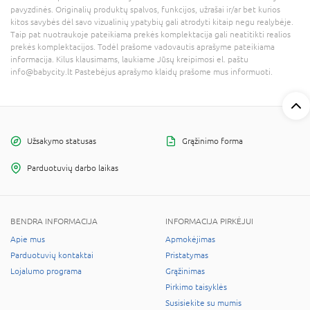
pavyzdinės. Originalių produktų spalvos, funkcijos, užrašai ir/ar bet kurios
kitos savybės dėl savo vizualinių ypatybių gali atrodyti kitaip negu realybėje.
Taip pat nuotraukoje pateikiama prekės komplektacija gali neatitikti realios
prekės komplektacijos. Todėl prašome vadovautis aprašyme pateikiama
informacija. Kilus klausimams, laukiame Jūsų kreipimosi el. paštu
info@babycity.lt Pastebėjus aprašymo klaidų prašome mus informuoti.
Užsakymo statusas
Grąžinimo forma
Parduotuvių darbo laikas
BENDRA INFORMACIJA
INFORMACIJA PIRKĖJUI
Apie mus
Apmokėjimas
Parduotuvių kontaktai
Pristatymas
Lojalumo programa
Grąžinimas
Pirkimo taisyklės
Susisiekite su mumis