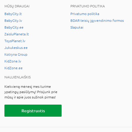
MŪSŲ DRAUGAI
PRIVATUMO POLITIKA
BabyCity.lt
Privatumo politika
BabyCity.lv
BDAR teisių įgyvendinimo formos
BabyCity.ee
Slapukai
ZaisluPlaneta.lt
ToysPlanet.lv
Jukukeskus.ee
Kotryna Group
KidZone.lv
KidZone.ee
NAUJIENLAIŠKIS
Kiekvieną mėnesį mes turime
ypatingų pasiūlymų! Prisijunk prie
mūsų ir apie juos sužinok pirmas!
Registruotis