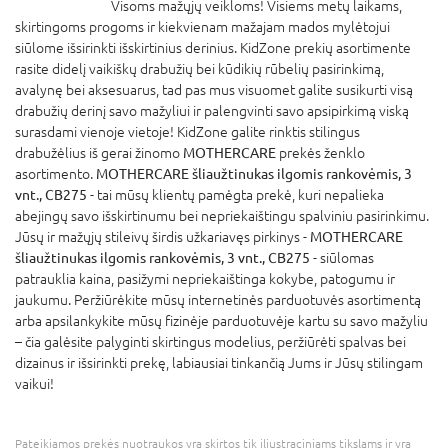
Visoms mažųjų veikloms! Visiems metų laikams,
skirtingoms progoms ir kiekvienam mažajam mados mylėtojui
siūlome išsirinkti išskirtinius derinius. KidZone prekių asortimente
rasite didelį vaikiškų drabužių bei kūdikių rūbelių pasirinkimą,
avalynę bei aksesuarus, tad pas mus visuomet galite susikurti visą
drabužių derinį savo mažyliui ir palengvinti savo apsipirkimą viską
surasdami vienoje vietoje! KidZone galite rinktis stilingus
drabužėlius iš gerai žinomo
MOTHERCARE
prekės ženklo
asortimento.
MOTHERCARE šliaužtinukas ilgomis rankovėmis, 3
vnt., CB275
- tai mūsų klientų pamėgta prekė, kuri nepalieka
abejingų savo išskirtinumu bei nepriekaištingu spalviniu pasirinkimu.
Jūsų ir mažųjų stileivų širdis užkariavęs pirkinys -
MOTHERCARE
šliaužtinukas ilgomis rankovėmis, 3 vnt., CB275
- siūlomas
patrauklia kaina, pasižymi nepriekaištinga kokybe, patogumu ir
jaukumu. Peržiūrėkite mūsų internetinės parduotuvės asortimentą
arba apsilankykite mūsų fizinėje parduotuvėje kartu su savo mažyliu
– čia galėsite palyginti skirtingus modelius, peržiūrėti spalvas bei
dizainus ir išsirinkti prekę, labiausiai tinkančią Jums ir Jūsų stilingam
vaikui!
Pateikiamos prekės nuotraukos yra skirtos tik iliustraciniams tikslams ir yra