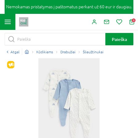
Nemokamas pristatymas į paštomatus perkant už 60 eur ir daugiau.
0
Paieška
Atgal
Kūdikiams
Drabužiai
Šliaužtinukai
IŠPARDAVIMAS