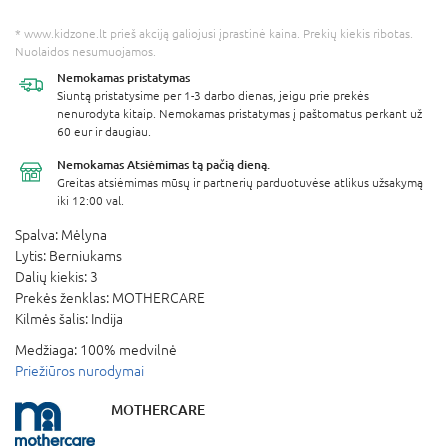
* www.kidzone.lt prieš akciją galiojusi įprastinė kaina. Prekių kiekis ribotas.
Nuolaidos nesumuojamos.
Nemokamas
pristatymas
Siuntą pristatysime per 1-3 darbo dienas, jeigu prie prekės
nenurodyta kitaip. Nemokamas pristatymas į paštomatus perkant už
60 eur ir daugiau.
Nemokamas Atsiėmimas
tą pačią dieną.
Greitas atsiėmimas mūsų ir partnerių parduotuvėse atlikus užsakymą
iki 12:00 val.
Spalva:
Mėlyna
Lytis:
Berniukams
Dalių kiekis:
3
Prekės ženklas:
MOTHERCARE
Kilmės šalis:
Indija
Medžiaga:
100% medvilnė
Priežiūros nurodymai
MOTHERCARE