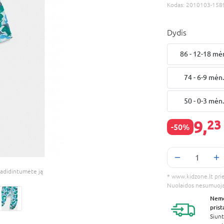
Kodas:
2010103-158
Dydis
86 - 12-18 mė
74 - 6-9 mėn
50 - 0-3 mėn
9,
23
-50%
adidintumėte ją
* www.kidzone.lt prieš
Nuolaidos nesumuoj
Nem
pris
Siunt