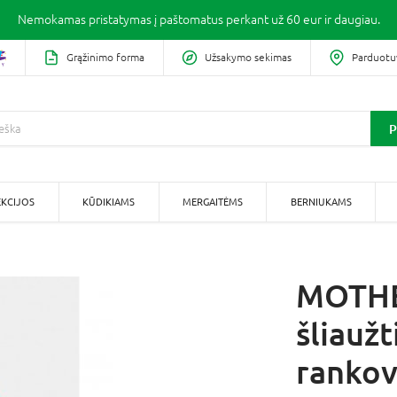
Nemokamas pristatymas į paštomatus perkant už 60 eur ir daugiau.
Grąžinimo forma
Užsakymo sekimas
Parduotu
P
KCIJOS
KŪDIKIAMS
MERGAITĖMS
BERNIUKAMS
MOTH
šliauž
rankov