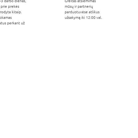
-3 darbo dienas,
Greitas atsiėmimas
 prie prekės
mūsų ir partnerių
odyta kitaip.
parduotuvėse atlikus
okamas
užsakymą iki 12:00 val.
atus perkant už