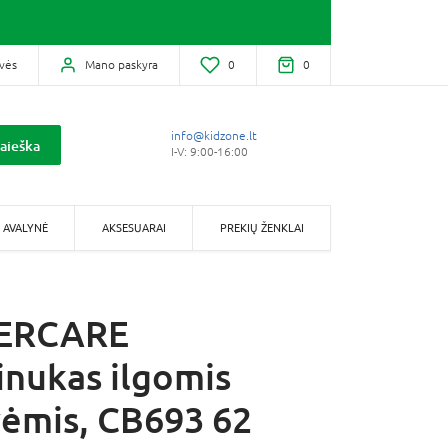
vės
Mano paskyra
0
0
info@kidzone.lt
aieška
I-V: 9:00-16:00
AVALYNĖ
AKSESUARAI
PREKIŲ ŽENKLAI
ERCARE
tinukas ilgomis
ėmis, CB693 62