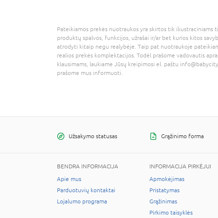
Pateikiamos prekės nuotraukos yra skirtos tik iliustraciniams ti
produktų spalvos, funkcijos, užrašai ir/ar bet kurios kitos savy
atrodyti kitaip negu realybėje. Taip pat nuotraukoje pateikiam
realios prekės komplektacijos. Todėl prašome vadovautis apra
klausimams, laukiame Jūsų kreipimosi el. paštu
info@babycity
prašome mus informuoti.
Užsakymo statusas
Grąžinimo forma
BENDRA INFORMACIJA
INFORMACIJA PIRKĖJUI
Apie mus
Apmokėjimas
Parduotuvių kontaktai
Pristatymas
Lojalumo programa
Grąžinimas
Pirkimo taisyklės