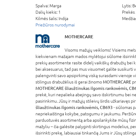
Spalva:
Marga
Lytis:
B
Dalių kiekis:
1
Prekės 
Kilmės šalis:
Indija
Medžia
Priežiūros nurodymai
MOTHERCARE
Visoms mažųjų veikloms! Visiems metų
kiekvienam mažajam mados mylėtojui siūlome išsirinkti 
prekių asortimente rasite didelį vaikiškų drabužių bei 
bei aksesuarus, tad pas mus visuomet galite susikurti vi
palengvinti savo apsipirkimą viską surasdami vienoje vi
stilingus drabužėlius iš gerai žinomo
MOTHERCARE
pr
MOTHERCARE šliaužtinukas ilgomis rankovėmis, CB
prekė, kuri nepalieka abejingų savo išskirtinumu bei ne
pasirinkimu. Jūsų ir mažųjų stileivų širdis užkariavęs pi
šliaužtinukas ilgomis rankovėmis, CB693
- siūlomas p
nepriekaištinga kokybe, patogumu ir jaukumu. Peržiūr
parduotuvės asortimentą arba apsilankykite mūsų fizi
mažyliu – čia galėsite palyginti skirtingus modelius, per
išsirinkti prekę, labiausiai tinkančią Jums ir Jūsų stiling