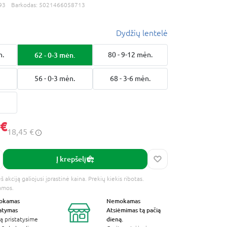
93
Barkodas:
5021466058713
Dydžių lentelė
n.
62 - 0-3 mėn.
80 - 9-12 mėn.
.
56 - 0-3 mėn.
68 - 3-6 mėn.
.
 €
18,45 €
Į krepšelį
 akciją galiojusi įprastinė kaina. Prekių kiekis ribotas.
amos.
okamas
Nemokamas
tatymas
Atsiėmimas
tą pačią
dieną.
ą pristatysime