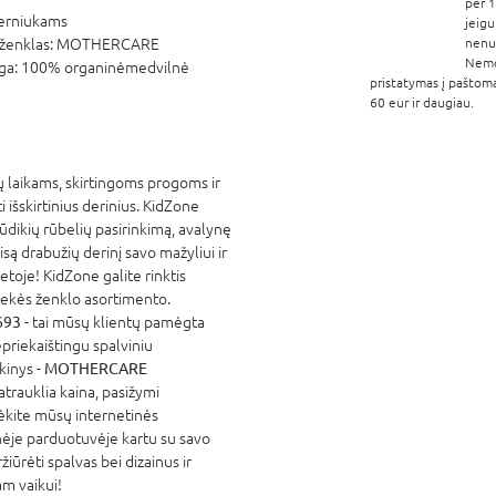
per 1
erniukams
jeigu
ženklas:
MOTHERCARE
nenur
Nem
ga:
100% organinėmedvilnė
pristatymas į paštom
60 eur ir daugiau.
 laikams, skirtingoms progoms ir
išskirtinius derinius. KidZone
kūdikių rūbelių pasirinkimą, avalynę
są drabužių derinį savo mažyliui ir
etoje! KidZone galite rinktis
ekės ženklo asortimento.
693
- tai mūsų klientų pamėgta
priekaištingu spalviniu
rkinys -
MOTHERCARE
atrauklia kaina, pasižymi
ėkite mūsų internetinės
nėje parduotuvėje kartu su savo
žiūrėti spalvas bei dizainus ir
am vaikui!