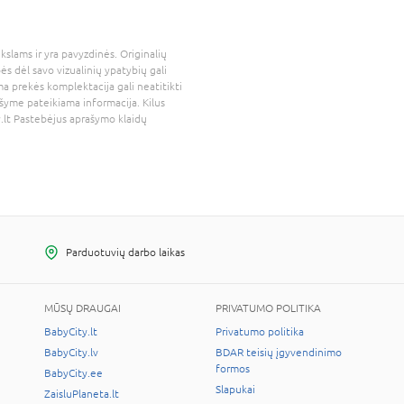
kslams ir yra pavyzdinės. Originalių
bės dėl savo vizualinių ypatybių gali
a prekės komplektacija gali neatitikti
šyme pateikiama informacija. Kilus
.lt
Pastebėjus aprašymo klaidų
Parduotuvių darbo laikas
MŪSŲ DRAUGAI
PRIVATUMO POLITIKA
BabyCity.lt
Privatumo politika
BabyCity.lv
BDAR teisių įgyvendinimo
formos
BabyCity.ee
Slapukai
ZaisluPlaneta.lt