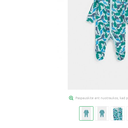
Paspauskite ant nuotraukos, kad p