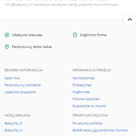
info@babycity.lt Pastebėjus aprašymo klaidų prašome mus informuoti.
Užsakymo statusas
Grąžinimo forma
Parduotuvių darbo laikas
BENDRA INFORMACIJA
INFORMACIJA PIRKĖJUI
Apie mus
Apmokėjimas
Parduotuvių kontaktai
Pristatymas
Lojalumo programa
Grąžinimas
Pirkimo taisyklės
Susisiekite su mumis
MŪSŲ DRAUGAI
PRIVATUMO POLITIKA
BabyCity.lt
Privatumo politika
BabyCity.lv
BDAR teisių įgyvendinimo formos