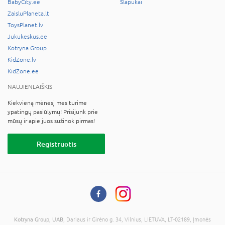
BabyCity.ee
Slapukai
ZaisluPlaneta.lt
ToysPlanet.lv
Jukukeskus.ee
Kotryna Group
KidZone.lv
KidZone.ee
NAUJIENLAIŠKIS
Kiekvieną mėnesį mes turime
ypatingų pasiūlymų! Prisijunk prie
mūsų ir apie juos sužinok pirmas!
Registruotis
Kotryna Group, UAB
, Dariaus ir Girėno g. 34, Vilnius, LIETUVA, LT-02189, Įmonės