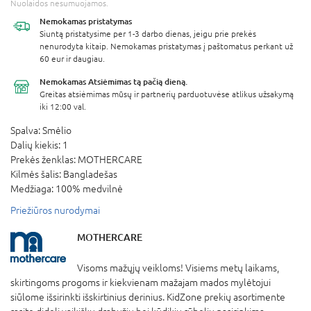
Nuolaidos nesumuojamos.
Nemokamas
pristatymas
Siuntą pristatysime per 1-3 darbo dienas, jeigu prie prekės
nenurodyta kitaip. Nemokamas pristatymas į paštomatus perkant už
60 eur ir daugiau.
Nemokamas Atsiėmimas
tą pačią dieną.
Greitas atsiėmimas mūsų ir partnerių parduotuvėse atlikus užsakymą
iki 12:00 val.
Spalva:
Smėlio
Dalių kiekis:
1
Prekės ženklas:
MOTHERCARE
Kilmės šalis:
Bangladešas
Medžiaga:
100% medvilnė
Priežiūros nurodymai
MOTHERCARE
Visoms mažųjų veikloms! Visiems metų laikams,
skirtingoms progoms ir kiekvienam mažajam mados mylėtojui
siūlome išsirinkti išskirtinius derinius. KidZone prekių asortimente