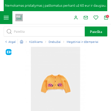
Nemokamas pristatymas į paštomatus perkant už 60 eur ir daugiau.
0
Paieška
Atgal
Kūdikiams
Drabužiai
Megztiniai ir džemperiai
E-KAINA