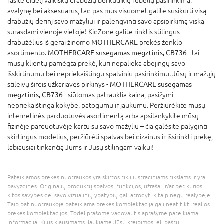
rasite didelį vaikiškų drabužių bei kūdikių rūbelių pasirinkimą,
avalynę bei aksesuarus, tad pas mus visuomet galite susikurti visą
drabužių derinį savo mažyliui ir palengvinti savo apsipirkimą viską
surasdami vienoje vietoje! KidZone galite rinktis stilingus
drabužėlius iš gerai žinomo
MOTHERCARE
prekės ženklo
asortimento.
MOTHERCARE susegamas megztinis, CB736
- tai
mūsų klientų pamėgta prekė, kuri nepalieka abejingų savo
išskirtinumu bei nepriekaištingu spalviniu pasirinkimu. Jūsų ir mažųjų
stileivų širdis užkariavęs pirkinys -
MOTHERCARE susegamas
megztinis, CB736
- siūlomas patrauklia kaina, pasižymi
nepriekaištinga kokybe, patogumu ir jaukumu. Peržiūrėkite mūsų
internetinės parduotuvės asortimentą arba apsilankykite mūsų
fizinėje parduotuvėje kartu su savo mažyliu – čia galėsite palyginti
skirtingus modelius, peržiūrėti spalvas bei dizainus ir išsirinkti prekę,
labiausiai tinkančią Jums ir Jūsų stilingam vaikui!
Pateikiamos prekės nuotraukos yra skirtos tik iliustraciniams tikslams ir yra
pavyzdinės. Originalių produktų spalvos, funkcijos, užrašai ir/ar bet kurios
kitos savybės dėl savo vizualinių ypatybių gali atrodyti kitaip negu realybėje.
Taip pat nuotraukoje pateikiama prekės komplektacija gali neatitikti realios
prekės komplektacijos. Todėl prašome vadovautis aprašyme pateikiama
informacija. Kilus klausimams, laukiame Jūsų kreipimosi el. paštu