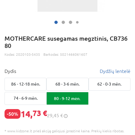
MOTHERCARE susegamas megztinis, CB736
80
Kodas:
2020103-5435
Barkodas:
5021466061607
Dydis
Dydžių lentelė
86 - 12-18 mėn.
68 - 3-6 mėn.
62 - 0-3 mėn.
74 - 6-9 mėn.
80 - 9-12 mėn.
14,
73 €
-50%
29,45 €
* www.kidzone.lt prieš akciją galiojusi įprastinė kaina. Prekių kiekis ribotas.