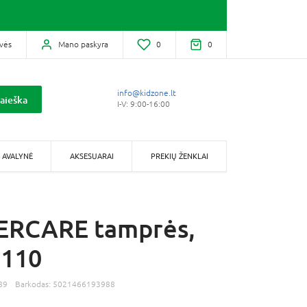
vės
Mano paskyra
0
0
info@kidzone.lt
aieška
I-V: 9:00-16:00
AVALYNĖ
AKSESUARAI
PREKIŲ ŽENKLAI
RCARE tamprės,
 110
89
Barkodas:
5021466193988