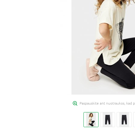
Paspauskite ant nuotraukos, kad p