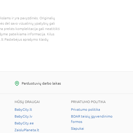
kslams ir yra pavyzdinės. Originalių
bės dėl savo vizualinių ypatybių gali
a prekės komplektacija gali neatitikti
šyme pateikiama informacija. Kilus
.lt
Pastebėjus aprašymo klaidų
Parduotuvių darbo laikas
MŪSŲ DRAUGAI
PRIVATUMO POLITIKA
BabyCity.lt
Privatumo politika
BabyCity.lv
BDAR teisių įgyvendinimo
formos
BabyCity.ee
Slapukai
ZaisluPlaneta.lt