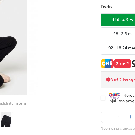
Dydis
110 - 4-5 m.
98 - 2-3 m.
92 - 18-24 mė
3 už 2
3 už 2 kainą
Norėči
lojalumo pro
adidintumėte ją
Nuolaida prisitaikys p