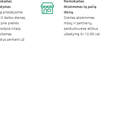
okamas
Nemokamas
tatymas
Atsiėmimas
tą pačią
dieną.
ą pristatysime
-3 darbo dienas,
Greitas atsiėmimas
 prie prekės
mūsų ir partnerių
odyta kitaip.
parduotuvėse atlikus
okamas
užsakymą iki 12:00 val.
atus perkant už