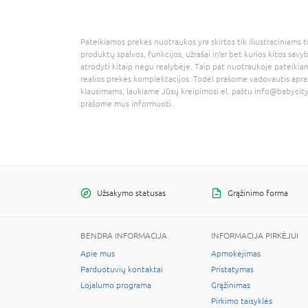
Pateikiamos prekės nuotraukos yra skirtos tik iliustraciniams ti
produktų spalvos, funkcijos, užrašai ir/ar bet kurios kitos savy
atrodyti kitaip negu realybėje. Taip pat nuotraukoje pateikiam
realios prekės komplektacijos. Todėl prašome vadovautis apra
klausimams, laukiame Jūsų kreipimosi el. paštu
info@babycity
prašome mus informuoti.
Užsakymo statusas
Grąžinimo forma
BENDRA INFORMACIJA
INFORMACIJA PIRKĖJUI
Apie mus
Apmokėjimas
Parduotuvių kontaktai
Pristatymas
Lojalumo programa
Grąžinimas
Pirkimo taisyklės