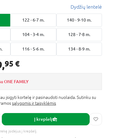
Dydžių lentelė
122 - 6-7 m.
140 - 9-10 m.
104 - 3-4 m.
128 - 7-8 m.
n.
116 - 5-6 m.
134 - 8-9 m.
9,
95 €
 su ONE FAMILY
au įsigyti kortelę ir pasinaudoti nuolaida. Sutinku su
gramos
sąlygomis ir taisyklėmis
Į krepšelį
rekę įsidėjus į krepšelį.