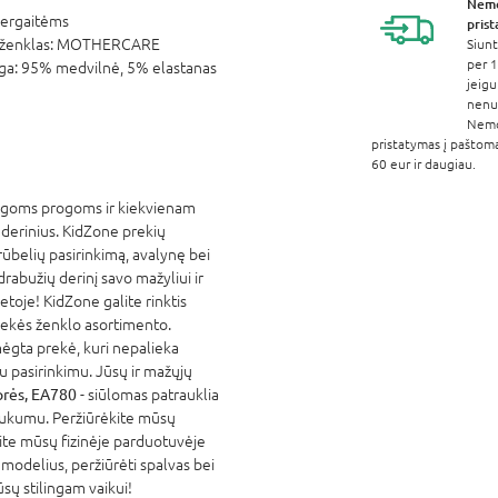
Nem
ergaitėms
pris
ženklas:
MOTHERCARE
Siunt
per 1
ga:
95% medvilnė, 5% elastanas
jeigu
nenur
Nem
pristatymas į paštom
60 eur ir daugiau.
ingoms progoms ir kiekvienam
 derinius. KidZone prekių
rūbelių pasirinkimą, avalynę bei
rabužių derinį savo mažyliui ir
etoje! KidZone galite rinktis
ekės ženklo asortimento.
mėgta prekė, kuri nepalieka
u pasirinkimu. Jūsų ir mažųjų
ės, EA780
- siūlomas patrauklia
jaukumu. Peržiūrėkite mūsų
ite mūsų fizinėje parduotuvėje
s modelius, peržiūrėti spalvas bei
Jūsų stilingam vaikui!