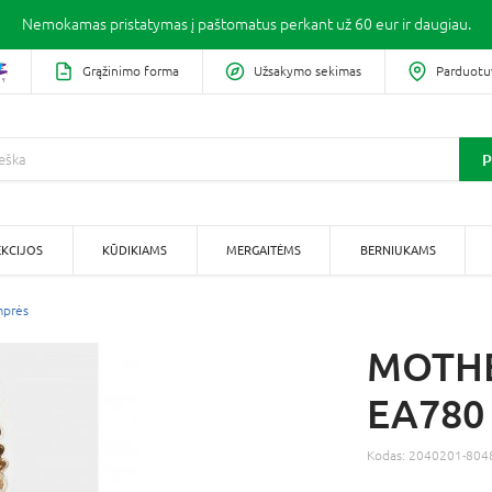
Nemokamas pristatymas į paštomatus perkant už 60 eur ir daugiau.
Grąžinimo forma
Užsakymo sekimas
Parduotu
P
KCIJOS
KŪDIKIAMS
MERGAITĖMS
BERNIUKAMS
mprės
MOTHE
EA780
Kodas:
2040201-804