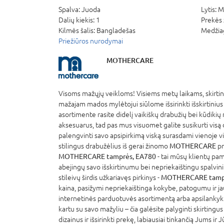
Spalva:
Juoda
Lytis:
M
Dalių kiekis:
1
Prekės 
Kilmės šalis:
Bangladešas
Medžia
Priežiūros nurodymai
MOTHERCARE
Visoms mažųjų veikloms! Visiems metų laikams, skirt
mažajam mados mylėtojui siūlome išsirinkti išskirtinius
asortimente rasite didelį vaikiškų drabužių bei kūdikių 
aksesuarus, tad pas mus visuomet galite susikurti visą d
palengvinti savo apsipirkimą viską surasdami vienoje vi
stilingus drabužėlius iš gerai žinomo
MOTHERCARE
pr
MOTHERCARE tamprės, EA780
- tai mūsų klientų pa
abejingų savo išskirtinumu bei nepriekaištingu spalvini
stileivų širdis užkariavęs pirkinys -
MOTHERCARE tampr
kaina, pasižymi nepriekaištinga kokybe, patogumu ir 
internetinės parduotuvės asortimentą arba apsilankyk
kartu su savo mažyliu – čia galėsite palyginti skirtingu
dizainus ir išsirinkti prekę, labiausiai tinkančią Jums ir 